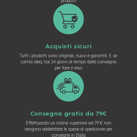
prodotti
t
r
a
l
e
m
o
Acquisti sicuri
t
o
Tutti i prodotti sono originali, nuovi e garantiti. E se
r
cambi idea, hai 14 giorni di tempo dalla consegna
e
per fare il reso
a
m
o
z
z
o
e
Consegna gratis da 79€
-
M
Effettuando un ordine superiore ad 79 € non
T
vengono addebitate le spese di spedizione per
B
consegne in Italia
E