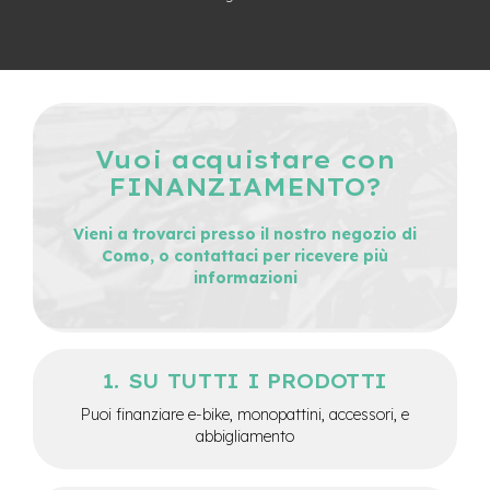
n
d
u
r
o
e
-
Vuoi acquistare con
U
FINANZIAMENTO?
r
b
a
Vieni a trovarci presso il nostro negozio di
n
Como, o contattaci per ricevere più
informazioni
e
-
T
r
e
SU TUTTI I PRODOTTI
k
k
Puoi finanziare e-bike, monopattini, accessori, e
i
abbigliamento
n
g