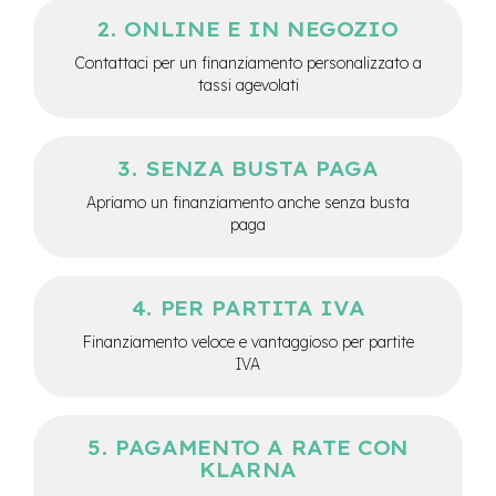
e
ONLINE E IN NEGOZIO
-
C
Contattaci per un finanziamento personalizzato a
i
tassi agevolati
t
y
b
i
SENZA BUSTA PAGA
k
e
Apriamo un finanziamento anche senza busta
paga
m
o
t
o
PER PARTITA IVA
r
Finanziamento veloce e vantaggioso per partite
e
a
IVA
m
o
z
z
PAGAMENTO A RATE CON
o
KLARNA