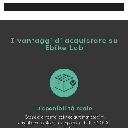
B
F
r
o
n
t
/
H
I vantaggi di acquistare su
a
Ebike Lab
r
d
t
a
i
l
m
o
t
o
r
Disponibilità reale
e
c
Grazie alla nostra logistica automatizzata ti
e
garantiamo lo stock in tempo reale di oltre 40.000
n