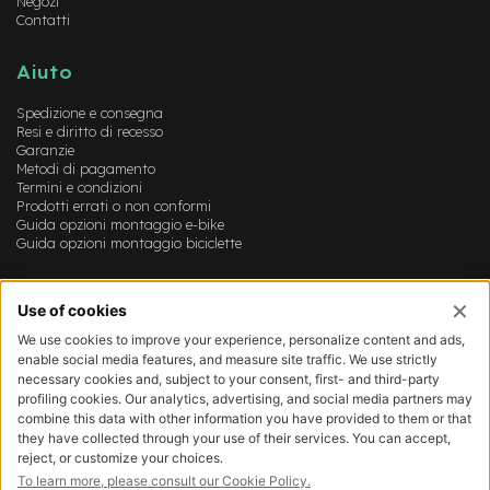
Negozi
-
Contatti
F
a
Aiuto
t
B
i
Spedizione e consegna
Resi e diritto di recesso
k
Garanzie
e
Metodi di pagamento
Termini e condizioni
M
Prodotti errati o non conformi
o
Guida opzioni montaggio e-bike
t
Guida opzioni montaggio biciclette
o
r
e
Account
c
e
Login
n
Registrazione
t
Il mio account
r
Lista dei desideri
a
l
e