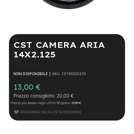
a
i
n
e
Vai
-
all'inizio
M
della
CST CAMERA ARIA
T
galleria
B
di
14X2.125
S
immagini
u
p
e
SKU
CST45533270
NON DISPONIBILE
r
l
13,00 €
i
g
20,00 €
h
t
Prezzo più basso negli ultimi 30 giorni:
0,00 €
AGGIUNGI ALLA LISTA DESIDERI
e
-
M
T