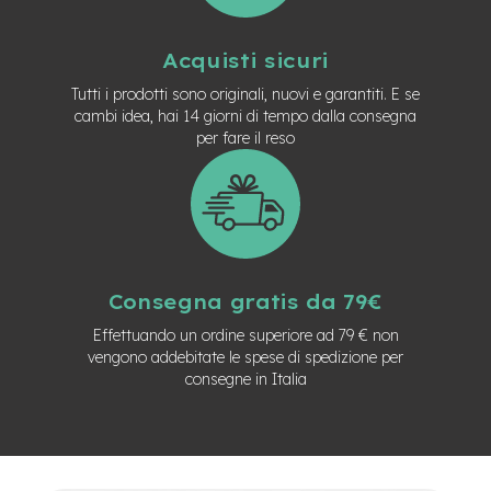
M
o
t
Acquisti sicuri
o
r
Tutti i prodotti sono originali, nuovi e garantiti. E se
e
cambi idea, hai 14 giorni di tempo dalla consegna
c
per fare il reso
e
n
t
r
a
l
e
Consegna gratis da 79€
e
-
Effettuando un ordine superiore ad 79 € non
G
vengono addebitate le spese di spedizione per
r
consegne in Italia
a
v
e
l
e