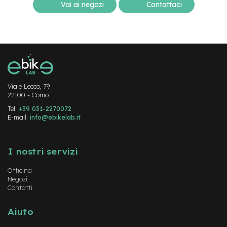
v
Vai ai negozi
Contattaci
o
l
i
M
o
t
o
r
Viale Lecco, 79
22100 - Como
e
c
Tel.
+39 031-2270072
e
E-mail:
info@ebikelab.it
n
t
Instagram
FaceBook
YouTube
r
a
I nostri servizi
l
e
Officina
Negozi
M
Contatti
o
t
Aiuto
o
r