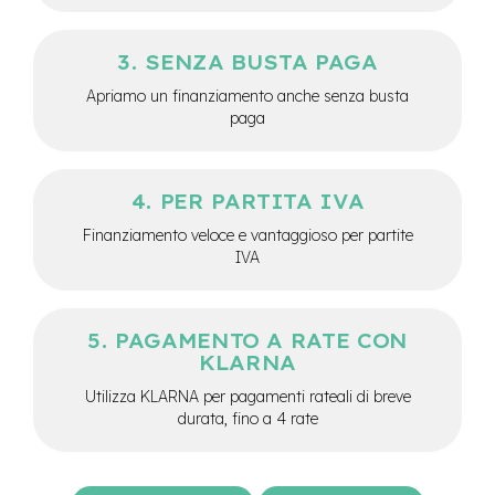
M
o
t
SENZA BUSTA PAGA
o
r
Apriamo un finanziamento anche senza busta
e
paga
a
m
o
z
PER PARTITA IVA
z
o
Finanziamento veloce e vantaggioso per partite
IVA
e
-
B
i
PAGAMENTO A RATE CON
k
KLARNA
e
P
Utilizza KLARNA per pagamenti rateali di breve
i
durata, fino a 4 rate
e
g
h
e