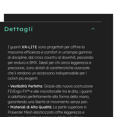
t
r
a
l
e
Dettagli
m
o
t
o
I guanti
XR-LITE
sono progettati per offrire la
r
massima efficienza e comfort in un’ampia gamma
e
di discipline, dal cross country al downhill, passando
a
per enduro e BMX. Ideali per chi cerca leggerezza e
m
precisione, sono dotati di caratteristiche avanzate
o
z
che li rendono un accessorio indispensabile per i
z
ciclisti più esigenti.
o
•
Vestibilità Perfetta:
Grazie alla nuova costruzione
FIVErgo-Fit™ e alle microforcelle tra le dita, i guanti
e
si adattano perfettamente alla forma della mano,
-
M
garantendo una libertà di movimento senza pari.
T
•
Materiali di Alta Qualità:
La parte superiore in
B
Polyester Mesh elasticizzato offre leggerezza e
E