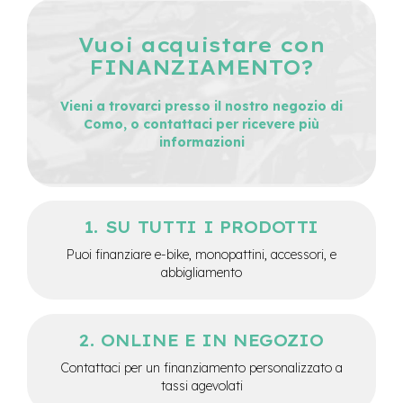
-
F
Vuoi acquistare con
a
t
FINANZIAMENTO?
B
i
Vieni a trovarci presso il nostro negozio di
k
Como, o contattaci per ricevere più
e
informazioni
M
o
t
o
SU TUTTI I PRODOTTI
r
e
Puoi finanziare e-bike, monopattini, accessori, e
c
abbigliamento
e
n
t
r
ONLINE E IN NEGOZIO
a
l
Contattaci per un finanziamento personalizzato a
e
tassi agevolati