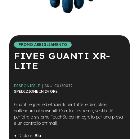
a
i
n
e
Vai
-
all'inizio
M
della
T
PROMO ABBIGLIAMENTO
galleria
B
FIVE5 GUANTI XR-
di
S
immagini
u
LITE
p
e
r
l
SKU
C0120072
DISPONIBILE
i
SPEDIZIONE IN 24 ORE
g
h
Guanti leggeri ed efficienti per tutte le discipline,
t
dall’enduro al downhill. Comfort estremo, vestibilità
perfetta e sistema TouchScreen integrato per una presa
e
-
e un controllo ottimali.
M
T
Colore:
Blu