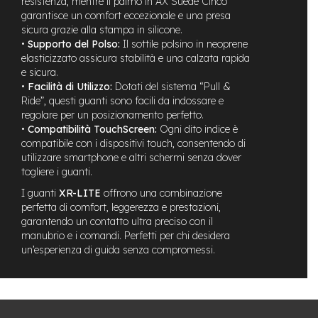
resistenza, mentre il palmo in AX Suede Cinco
n
garantisce un comfort eccezionale e una presa
d
sicura grazie alla stampa in silicone.
u
•
Supporto del Polso:
Il sottile polsino in neoprene
r
elasticizzato assicura stabilità e una calzata rapida
o
e sicura.
•
Facilità di Utilizzo:
Dotati del sistema “Pull &
e
-
Ride”, questi guanti sono facili da indossare e
U
regolare per un posizionamento perfetto.
r
•
Compatibilità TouchScreen:
Ogni dito indice è
b
compatibile con i dispositivi touch, consentendo di
a
utilizzare smartphone e altri schermi senza dover
n
togliere i guanti.
e
I guanti
XR-LITE
offrono una combinazione
-
perfetta di comfort, leggerezza e prestazioni,
T
garantendo un contatto ultra preciso con il
r
manubrio e i comandi. Perfetti per chi desidera
e
un’esperienza di guida senza compromessi.
k
k
i
n
g