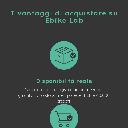
e
-
I vantaggi di acquistare su
C
Ebike Lab
i
t
y
b
i
k
e
m
o
t
o
Disponibilità reale
r
e
Grazie alla nostra logistica automatizzata ti
a
garantiamo lo stock in tempo reale di oltre 40.000
m
prodotti
o
z
z
o