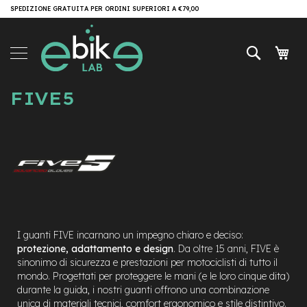
Salta
SPEDIZIONE GRATUITA PER ORDINI SUPERIORI A €79,00
Brand
al
contenuto
e-
Cerca
Carr
Bike
e
FIVE5
-
M
T
B
e
-
M
T
B
A
l
I guanti FIVE incarnano un impegno chiaro e deciso:
l
protezione, adattamento e design
. Da oltre 15 anni, FIVE è
M
sinonimo di sicurezza e prestazioni per motociclisti di tutto il
o
mondo. Progettati per proteggere le mani (e le loro cinque dita)
u
durante la guida, i nostri guanti offrono una combinazione
n
unica di materiali tecnici, comfort ergonomico e stile distintivo.
t