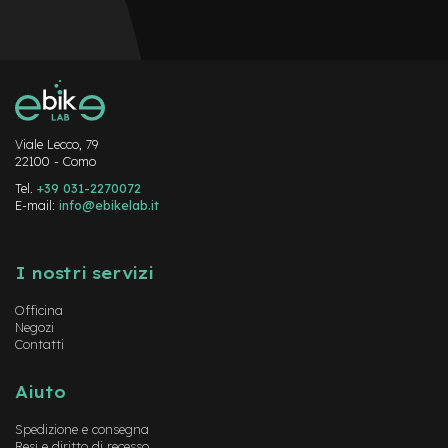
-
F
a
t
B
i
k
e
Viale Lecco, 79
22100 - Como
M
Tel.
+39 031-2270072
o
E-mail:
info@ebikelab.it
t
o
Instagram
FaceBook
YouTube
r
e
I nostri servizi
c
e
Officina
n
Negozi
t
Contatti
r
a
Aiuto
l
e
Spedizione e consegna
Resi e diritto di recesso