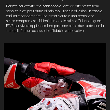
a
Perfetti per attività che richiedono guanti ad alte prestazioni,
i
sono studiati per ridurre al minimo il rischio di lesioni in caso di
n
caduta e per garantire una presa sicura e una protezione
senza compromessi. Milioni di motociclisti si affidano ai guanti
e
FIVE per vivere appieno la loro passione per le due ruote, con la
-
M
tranquillità di un accessorio affidabile e innovativo.
T
B
S
u
p
e
r
l
i
g
h
t
e
-
M
T