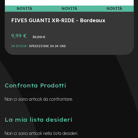
M
o
NOVITÀ
NOVITÀ
NOVITÀ
t
o
FIVE5 GUANTI XR-RIDE - Bordeaux
r
e
9,99 €
c
Prezzo
35,00 €
normale
e
IN STOCK!
SPEDIZIONE IN 24 ORE
n
t
r
a
l
e
Confronta Prodotti
e
-
G
Non ci sono articoli da confrontare.
r
a
v
La mia lista desideri
e
l
Non ci sono articoli nella lista desideri.
e