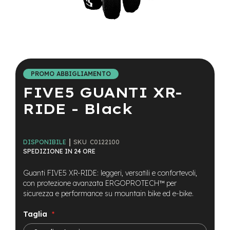
a
i
n
e
Vai
-
all'inizio
M
della
T
PROMO ABBIGLIAMENTO
galleria
B
FIVE5 GUANTI XR-
di
S
immagini
u
RIDE - Black
p
e
r
l
SKU
C0122100
DISPONIBILE
i
SPEDIZIONE IN 24 ORE
g
h
Guanti FIVE5 XR-RIDE: leggeri, versatili e confortevoli,
t
con protezione avanzata ERGOPROTECH™ per
sicurezza e performance su mountain bike ed e-bike.
e
-
M
Taglia
T