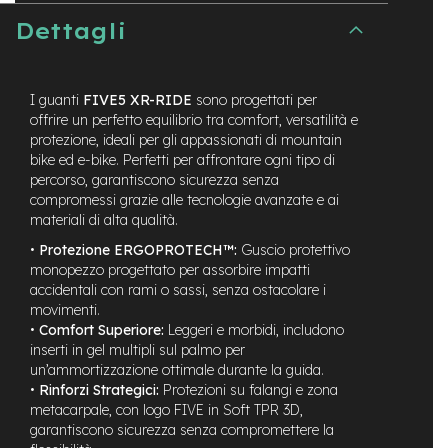
t
r
Dettagli
a
l
e
I guanti
FIVE5 XR-RIDE
sono progettati per
m
offrire un perfetto equilibrio tra comfort, versatilità e
o
protezione, ideali per gli appassionati di mountain
t
bike ed e-bike. Perfetti per affrontare ogni tipo di
o
percorso, garantiscono sicurezza senza
r
compromessi grazie alle tecnologie avanzate e ai
e
materiali di alta qualità.
a
m
•
Protezione ERGOPROTECH™:
Guscio protettivo
o
monopezzo progettato per assorbire impatti
z
accidentali con rami o sassi, senza ostacolare i
z
movimenti.
o
•
Comfort Superiore:
Leggeri e morbidi, includono
inserti in gel multipli sul palmo per
e
un’ammortizzazione ottimale durante la guida.
-
M
•
Rinforzi Strategici:
Protezioni su falangi e zona
T
metacarpale, con logo FIVE in Soft TPR 3D,
B
garantiscono sicurezza senza compromettere la
E