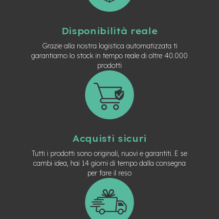
e
-
C
Disponibilità reale
i
t
Grazie alla nostra logistica automatizzata ti
y
garantiamo lo stock in tempo reale di oltre 40.000
b
prodotti
i
k
e
m
o
t
o
Acquisti sicuri
r
e
Tutti i prodotti sono originali, nuovi e garantiti. E se
a
cambi idea, hai 14 giorni di tempo dalla consegna
m
per fare il reso
o
z
z
o