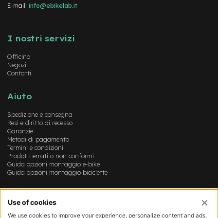
v
E-mail:
info@ebikelab.it
o
l
Instagram
FaceBook
YouTube
i
I nostri servizi
M
o
Officina
Negozi
t
Contatti
o
r
e
Aiuto
c
e
Spedizione e consegna
n
Resi e diritto di recesso
t
Garanzie
r
Metodi di pagamento
a
Termini e condizioni
l
Prodotti errati o non conformi
e
Guida opzioni montaggio e-bike
Guida opzioni montaggio biciclette
M
o
Account
t
o
Login
r