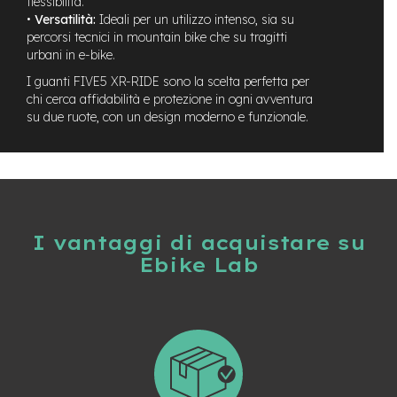
flessibilità.
n
•
Versatilità:
Ideali per un utilizzo intenso, sia su
d
percorsi tecnici in mountain bike che su tragitti
u
urbani in e-bike.
r
o
I guanti FIVE5 XR-RIDE sono la scelta perfetta per
chi cerca affidabilità e protezione in ogni avventura
e
su due ruote, con un design moderno e funzionale.
-
U
r
b
a
n
e
I vantaggi di acquistare su
-
Ebike Lab
T
r
e
k
k
i
n
g