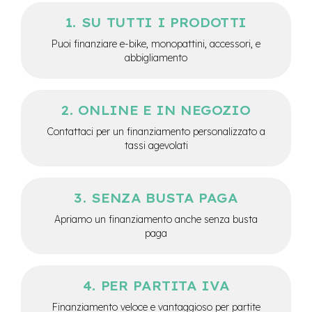
-
SU TUTTI I PRODOTTI
F
a
Puoi finanziare e-bike, monopattini, accessori, e
t
abbigliamento
B
i
k
e
ONLINE E IN NEGOZIO
M
Contattaci per un finanziamento personalizzato a
o
tassi agevolati
t
o
r
e
SENZA BUSTA PAGA
c
e
Apriamo un finanziamento anche senza busta
n
paga
t
r
a
l
PER PARTITA IVA
e
Finanziamento veloce e vantaggioso per partite