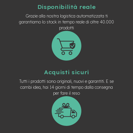
t
Disponibilità reale
r
a
Grazie alla nostra logistica automatizzata ti
l
garantiamo lo stock in tempo reale di oltre 40.000
e
prodotti
m
o
t
o
r
e
a
Acquisti sicuri
m
o
Tutti i prodotti sono originali, nuovi e garantiti. E se
z
cambi idea, hai 14 giorni di tempo dalla consegna
z
per fare il reso
o
e
-
M
T
B
E