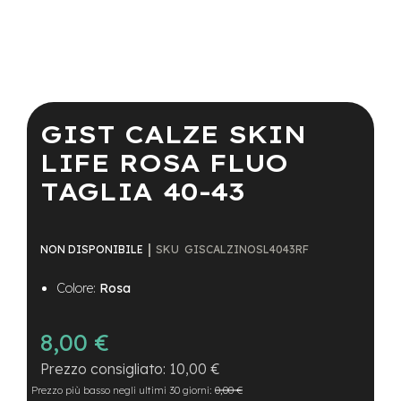
a
i
n
e
Vai
-
all'inizio
M
della
GIST CALZE SKIN
T
galleria
B
di
LIFE ROSA FLUO
S
immagini
u
TAGLIA 40-43
p
e
r
l
SKU
GISCALZINOSL4043RF
NON DISPONIBILE
i
g
Colore:
Rosa
h
t
8,00 €
e
-
10,00 €
M
T
Prezzo più basso negli ultimi 30 giorni:
0,00 €