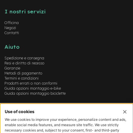
Instagram
FaceBook
YouTube
-
F
I nostri servizi
a
t
Officina
B
Negozi
i
Contatti
k
e
Aiuto
M
Spedizione e consegna
o
Resi e diritto di recesso
t
Garanzie
o
Metodi di pagamento
r
Termini e condizioni
e
Prodotti errati o non conformi
c
Guida opzioni montaggio e-bike
e
Guida opzioni montaggio biciclette
n
t
r
Account
a
l
Login
e
Registrazione
Il mio account