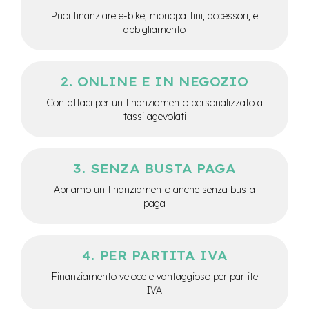
e
Puoi finanziare e-bike, monopattini, accessori, e
-
abbigliamento
C
i
t
y
ONLINE E IN NEGOZIO
b
i
Contattaci per un finanziamento personalizzato a
k
tassi agevolati
e
m
o
SENZA BUSTA PAGA
t
o
Apriamo un finanziamento anche senza busta
r
paga
e
a
m
o
PER PARTITA IVA
z
z
Finanziamento veloce e vantaggioso per partite
o
IVA