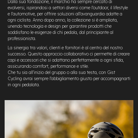
Dalla sua fondazione, il marchio ha sempre cercato di
a
evolversi, ispirandosi a settori diversi come l’outdoor, il lifestyle
i
e l’automotive, per offrire soluzioni all’avanguardia adatte a
n
ogni ciclista. Anno dopo anno, la collezione si è ampliata,
unendo tecnologia e design per garantire prodotti che
e
soddisfano le esigenze di chi pedala, dal principiante al
-
M
professionista.
T
La sinergia tra valori, clienti e fornitori è al centro del nostro
B
successo. Questo approccio collaborativo ci permette di creare
S
capi e accessori che si adattano perfettamente a ogni sfida,
u
p
assicurando comfort, performance e stile.
e
Che tu sia all’inizio del gruppo o alla sua testa, con Gist
r
Cycling avrai sempre l’abbigliamento giusto per accompagnarti
l
in ogni pedalata.
i
g
h
t
e
-
M
T