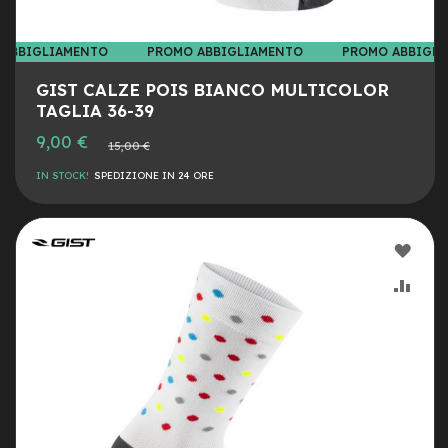
e
-
 ABBIGLIAMENTO
PROMO ABBIGLIAMENTO
PROMO ABBIGL
C
i
GIST CALZE POIS BIANCO MULTICOLOR
t
TAGLIA 36-39
y
b
Prezzo
9,00 €
Prezzo
i
15,00 €
speciale
normale
k
IN STOCK!
SPEDIZIONE IN 24 ORE
e
m
o
AGG
t
o
ALLA
AGG
r
e
LIST
AL
a
m
DESI
CON
o
z
z
o