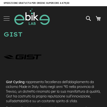
Salta
SPEDIZIONE GRATUITA PER ORDINI SUPERIORI A €79,00
Brand
al
contenuto
e-
Cerca
Carr
Bike
e
GIST
-
M
T
B
e
-
M
T
B
A
l
Gist Cycling
rappresenta l’eccellenza dell’abbigliamento da
l
ciclismo Made in Italy. Nato negli anni ‘90 nella provincia di
M
Treviso, un distretto rinomato per la sua manifattura di qualità,
o
Gist ha costruito la propria reputazione sull’innovazione,
u
sull’adattabilità e su un costante spirito di sfida.
n
t