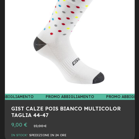
LIST
AL
-
F
DESI
CON
a
t
B
i
k
e
M
o
t
o
r
e
c
e
 ABBIGLIAMENTO
PROMO ABBIGLIAMENTO
PROMO ABBIGL
n
t
GIST CALZE POIS BIANCO MULTICOLOR
r
TAGLIA 44-47
a
l
Prezzo
9,00 €
Prezzo
15,00 €
e
speciale
normale
IN STOCK!
SPEDIZIONE IN 24 ORE