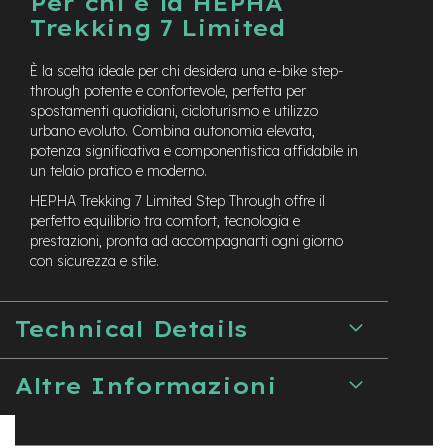
Per chi è la HEPHA
e
Trekking 7 Limited
-
M
T
È la scelta ideale per chi desidera una e-bike step-
B
through potente e confortevole, perfetta per
U
spostamenti quotidiani, cicloturismo e utilizzo
s
urbano evoluto. Combina autonomia elevata,
a
potenza significativa e componentistica affidabile in
t
o
un telaio pratico e moderno.
HEPHA Trekking 7 Limited Step Through offre il
e
perfetto equilibrio tra comfort, tecnologia e
-
prestazioni, pronta ad accompagnarti ogni giorno
C
con sicurezza e stile.
i
t
y
B
Technical Details
i
k
e
Altre Informazioni
U
s
a
t