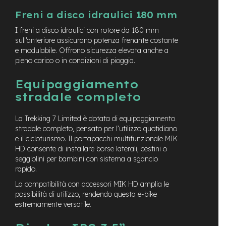
v
o
Freni a disco idraulici 180 mm
l
I freni a disco idraulici con rotore da 180 mm
i
sull’anteriore assicurano potenza frenante costante
M
e modulabile. Offrono sicurezza elevata anche a
o
pieno carico o in condizioni di pioggia.
t
o
Equipaggiamento
r
stradale completo
e
c
e
La Trekking 7 Limited è dotata di equipaggiamento
n
stradale completo, pensato per l’utilizzo quotidiano
t
e il cicloturismo. Il portapacchi multifunzionale MIK
r
HD consente di installare borse laterali, cestini o
a
l
seggiolini per bambini con sistema a sgancio
e
rapido.
La compatibilità con accessori MIK HD amplia le
M
possibilità di utilizzo, rendendo questa e-bike
o
estremamente versatile.
t
o
r