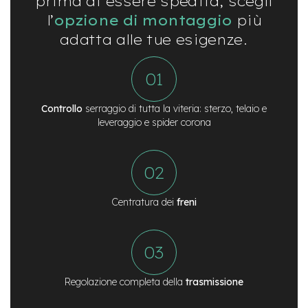
prima di essere spedita, scegli
c
o
l’
opzione di montaggio
più
l
adatta alle tue esigenze.
a
r
i
U
s
a
Controllo
serraggio di tutta la viteria: sterzo, telaio e
t
leveraggio e spider corona
o
Bike
B
a
Centratura dei
freni
m
b
i
n
o
C
Regolazione completa della
trasmissione
i
t