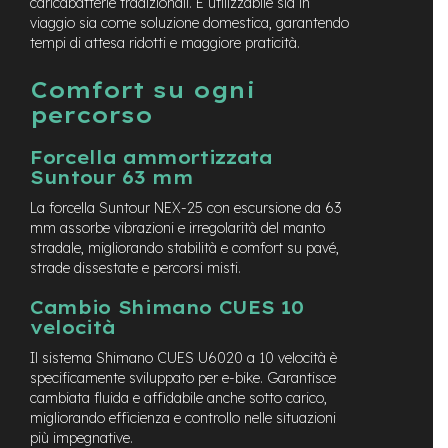
M
caricabatterie tradizionali. È utilizzabile sia in
o
viaggio sia come soluzione domestica, garantendo
t
tempi di attesa ridotti e maggiore praticità.
o
r
Comfort su ogni
e
percorso
a
m
o
Forcella ammortizzata
z
Suntour 63 mm
z
o
La forcella Suntour NEX-25 con escursione da 63
mm assorbe vibrazioni e irregolarità del manto
e
stradale, migliorando stabilità e comfort su pavé,
-
strade dissestate e percorsi misti.
B
i
Cambio Shimano CUES 10
k
velocità
e
P
Il sistema Shimano CUES U6020 a 10 velocità è
i
specificamente sviluppato per e-bike. Garantisce
e
cambiata fluida e affidabile anche sotto carico,
g
migliorando efficienza e controllo nelle situazioni
h
e
più impegnative.