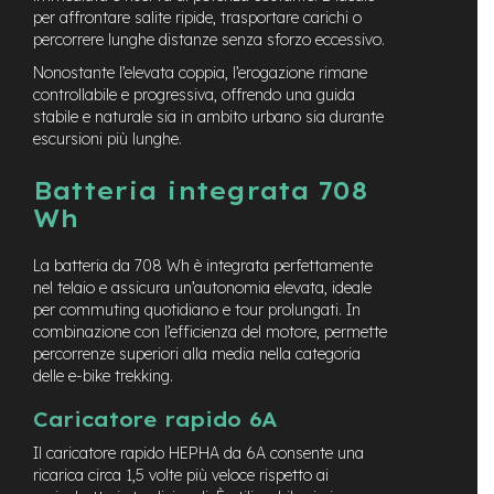
-
per affrontare salite ripide, trasportare carichi o
F
percorrere lunghe distanze senza sforzo eccessivo.
a
Nonostante l’elevata coppia, l’erogazione rimane
t
controllabile e progressiva, offrendo una guida
B
i
stabile e naturale sia in ambito urbano sia durante
k
escursioni più lunghe.
e
Batteria integrata 708
M
Wh
o
t
o
La batteria da 708 Wh è integrata perfettamente
r
nel telaio e assicura un’autonomia elevata, ideale
e
per commuting quotidiano e tour prolungati. In
c
combinazione con l’efficienza del motore, permette
e
percorrenze superiori alla media nella categoria
n
t
delle e-bike trekking.
r
a
Caricatore rapido 6A
l
Il caricatore rapido HEPHA da 6A consente una
e
ricarica circa 1,5 volte più veloce rispetto ai