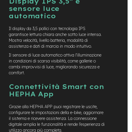
Display IPS 3,5” e
e
sensore luce
a
m
automatico
o
z
Il display da 3,5 pollici con tecnologia IPS
z
garantisce lettura chiara anche sotto luce intensa.
o
Mostra velocità, livello batteria, modalità di
assistenza e dati di marcia in modo intuitivo.
e
-
Il sensore di luce automatico attiva l’illuminazione
B
in condizioni di scarsa visibilità, come gallerie o
i
cambi improvvisi di luce, migliorando sicurezza e
k
comfort.
e
C
a
Connettività Smart con
r
HEPHA App
g
o
Grazie alla HEPHA APP puoi registrare le uscite,
e
configurare le impostazioni della e-bike, aggiornare
-
il sistema e ricevere assistenza. La connessione
K
digitale amplia le funzionalità e rende l’esperienza di
i
utilizzo ancora più completa.