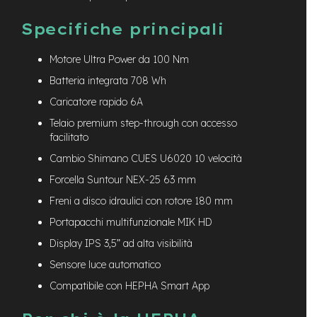
d
s
Specifiche principali
U
s
Motore Ultra Power da 100 Nm
a
t
Batteria integrata 708 Wh
o
Caricatore rapido 6A
e
Telaio premium step-through con accesso
-
facilitato
T
r
Cambio Shimano CUES U6020 10 velocità
e
Forcella Suntour NEX-25 63 mm
k
k
Freni a disco idraulici con rotore 180 mm
i
n
Portapacchi multifunzionale MIK HD
g
Display IPS 3,5” ad alta visibilità
U
s
Sensore luce automatico
a
t
Compatibile con HEPHA Smart App
o