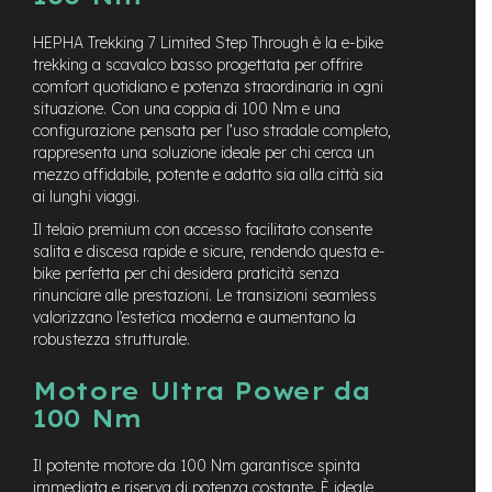
M
o
HEPHA Trekking 7 Limited Step Through è la e-bike
t
trekking a scavalco basso progettata per offrire
o
comfort quotidiano e potenza straordinaria in ogni
r
e
situazione. Con una coppia di 100 Nm e una
c
configurazione pensata per l’uso stradale completo,
e
rappresenta una soluzione ideale per chi cerca un
n
mezzo affidabile, potente e adatto sia alla città sia
t
ai lunghi viaggi.
r
a
Il telaio premium con accesso facilitato consente
l
salita e discesa rapide e sicure, rendendo questa e-
e
bike perfetta per chi desidera praticità senza
rinunciare alle prestazioni. Le transizioni seamless
e
valorizzano l’estetica moderna e aumentano la
-
robustezza strutturale.
G
r
Motore Ultra Power da
a
v
100 Nm
e
l
Il potente motore da 100 Nm garantisce spinta
immediata e riserva di potenza costante. È ideale
e