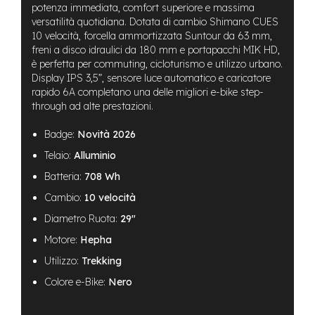
B
potenza immediata, comfort superiore e massima
F
versatilità quotidiana. Dotata di cambio Shimano CUES
r
10 velocità, forcella ammortizzata Suntour da 63 mm,
o
freni a disco idraulici da 180 mm e portapacchi MIK HD,
n
è perfetta per commuting, cicloturismo e utilizzo urbano.
t
/
Display IPS 3,5”, sensore luce automatico e caricatore
H
rapido 6A completano una delle migliori e-bike step-
a
through ad alte prestazioni.
r
d
Badge:
Novità 2026
t
a
Telaio:
Alluminio
i
Batteria:
708 Wh
l
Cambio:
10 velocità
m
o
Diametro Ruota:
29"
t
Motore:
Hepha
o
r
Utilizzo:
Trekking
e
c
Colore e-Bike:
Nero
e
n