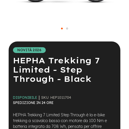
a
i
n
e
-
Vai
M
T
all'inizio
B
della
NOVITÀ 2026
S
galleria
u
HEPHA Trekking 7
di
p
immagini
e
Limited - Step
r
Through - Black
l
i
g
h
SKU
HEP1011704
t
DISPONIBILE
SPEDIZIONE IN 24 ORE
e
-
HEPHA Trekking 7 Limited Step Through è la e-bike
M
trekking a scavalco basso con motore da 100 Nm e
T
batteria integrata da 708 Wh, pensata per offrire