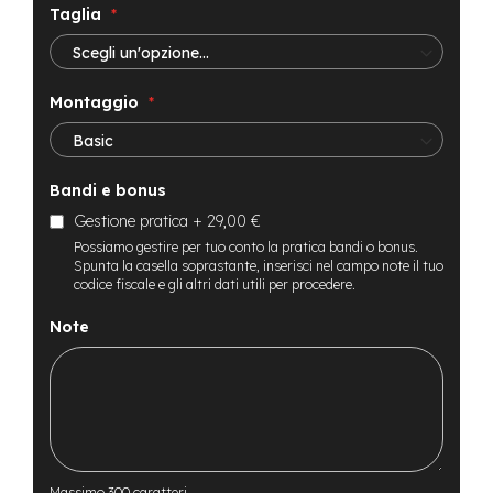
t
Taglia
r
a
l
e
Montaggio
m
o
t
o
Bandi e bonus
r
Gestione pratica
+
29,00 €
e
a
Possiamo gestire per tuo conto la pratica bandi o bonus.
m
Spunta la casella soprastante, inserisci nel campo note il tuo
codice fiscale e gli altri dati utili per procedere.
o
z
z
Note
o
e
-
M
T
B
E
Massimo 300 caratteri