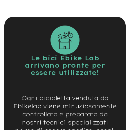
o
e
-
F
a
t
B
i
k
e
Le bici Ebike Lab
U
arrivano pronte per
s
essere utilizzate!
a
t
o
B
Ogni bicicletta venduta da
i
c
Ebikelab viene minuziosamente
i
controllata e preparata da
M
u
nostri tecnici specializzati
s