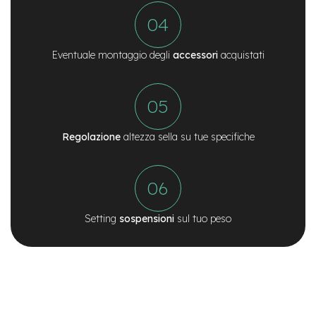
y
B
i
k
Eventuale montaggio degli
accessori
acquistati
e
B
M
X
Regolazione
altezza sella su tue specifiche
M
T
B
M
t
b
Setting
sospensioni
sul tuo peso
F
u
l
l
M
t