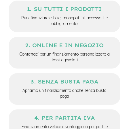
M
o
SU TUTTI I PRODOTTI
t
Puoi finanziare e-bike, monopattini, accessori, e
o
r
abbigliamento
e
c
e
n
ONLINE E IN NEGOZIO
t
Contattaci per un finanziamento personalizzato a
r
a
tassi agevolati
l
e
e
SENZA BUSTA PAGA
-
Apriamo un finanziamento anche senza busta
G
paga
r
a
v
e
l
PER PARTITA IVA
Finanziamento veloce e vantaggioso per partite
e