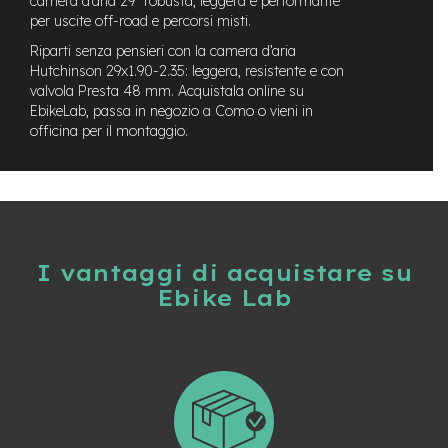
camera d’aria 29” robusta, leggera e performante
t
per uscite off-road e percorsi misti.
r
a
Riparti senza pensieri con la camera d’aria
l
Hutchinson 29x1.90-2.35: leggera, resistente e con
e
valvola Presta 48 mm. Acquistala online su
EbikeLab, passa in negozio a Como o vieni in
m
officina per il montaggio.
o
t
o
r
e
a
m
o
I vantaggi di acquistare su
z
Ebike Lab
z
o
e
-
M
T
B
E