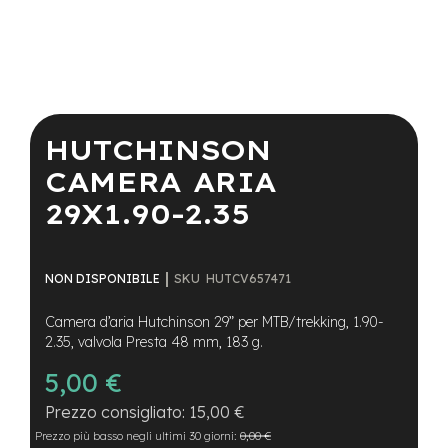
a
i
n
e
Vai
-
all'inizio
M
della
HUTCHINSON
T
galleria
B
di
CAMERA ARIA
S
immagini
u
29X1.90-2.35
p
e
r
l
SKU
HUTCV657471
NON DISPONIBILE
i
g
Camera d’aria Hutchinson 29” per MTB/trekking, 1.90-
h
t
2.35, valvola Presta 48 mm, 183 g.
5,00 €
e
-
15,00 €
M
T
Prezzo più basso negli ultimi 30 giorni:
0,00 €