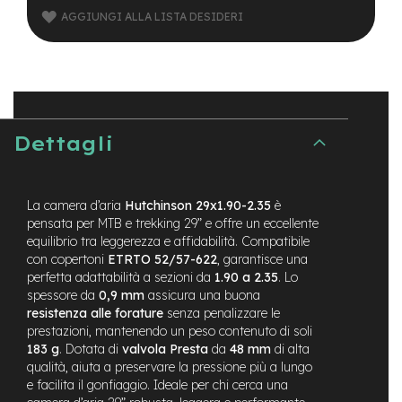
B
AGGIUNGI ALLA LISTA DESIDERI
F
r
o
n
t
/
H
a
Dettagli
r
d
t
a
La camera d’aria
Hutchinson 29x1.90-2.35
è
i
pensata per MTB e trekking 29” e offre un eccellente
l
equilibrio tra leggerezza e affidabilità. Compatibile
con copertoni
ETRTO 52/57-622
, garantisce una
m
perfetta adattabilità a sezioni da
1.90 a 2.35
. Lo
o
t
spessore da
0,9 mm
assicura una buona
o
resistenza alle forature
senza penalizzare le
r
prestazioni, mantenendo un peso contenuto di soli
e
183 g
. Dotata di
valvola Presta
da
48 mm
di alta
c
qualità, aiuta a preservare la pressione più a lungo
e
e facilita il gonfiaggio. Ideale per chi cerca una
n