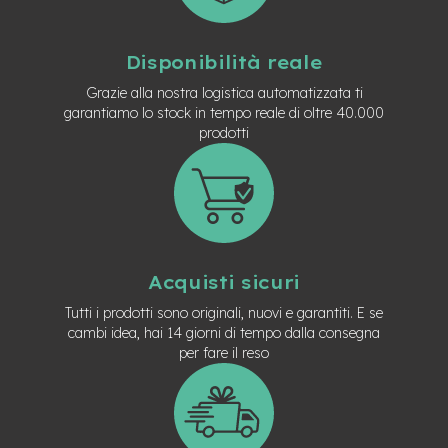
n
d
u
Disponibilità reale
r
o
Grazie alla nostra logistica automatizzata ti
garantiamo lo stock in tempo reale di oltre 40.000
e
prodotti
-
U
r
b
a
n
e
Acquisti sicuri
-
T
Tutti i prodotti sono originali, nuovi e garantiti. E se
r
cambi idea, hai 14 giorni di tempo dalla consegna
e
per fare il reso
k
k
i
n
g