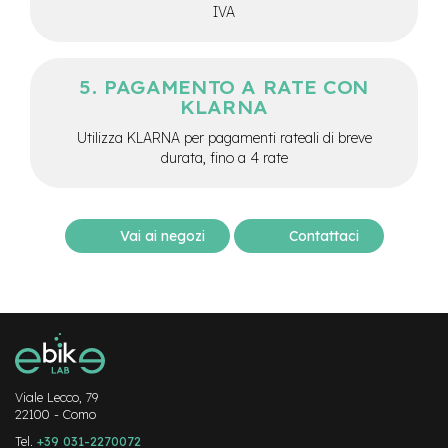
IVA
-
F
a
t
PAGAMENTO A RATE CON
B
i
KLARNA
k
Utilizza KLARNA per pagamenti rateali di breve
e
durata, fino a 4 rate
M
o
t
o
Vai ai negozi
Contattaci
r
e
c
e
n
t
r
a
l
Viale Lecco, 79
e
22100 - Como
Tel.
+39 031-2270072