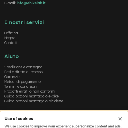
M
E-mail:
info@ebikelab.it
o
t
Instagram
FaceBook
YouTube
o
r
I nostri servizi
e
a
Officina
m
Negozi
o
Contatti
z
z
Aiuto
o
Spedizione e consegna
e
Resi e diritto di recesso
-
Garanzie
B
Metodi di pagamento
i
Termini e condizioni
k
Prodotti errati o non conformi
e
Guida opzioni montaggio e-bike
P
Guida opzioni montaggio biciclette
i
e
g
Account
h
e
Login