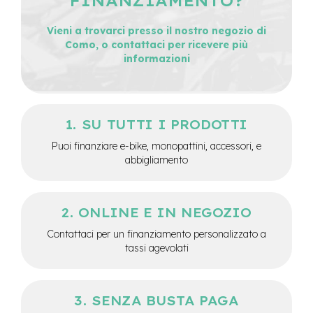
FINANZIAMENTO?
e
-
Vieni a trovarci presso il nostro negozio di
C
Como, o contattaci per ricevere più
i
informazioni
t
y
b
i
k
SU TUTTI I PRODOTTI
e
Puoi finanziare e-bike, monopattini, accessori, e
m
abbigliamento
o
t
o
r
ONLINE E IN NEGOZIO
e
a
Contattaci per un finanziamento personalizzato a
m
tassi agevolati
o
z
z
o
SENZA BUSTA PAGA