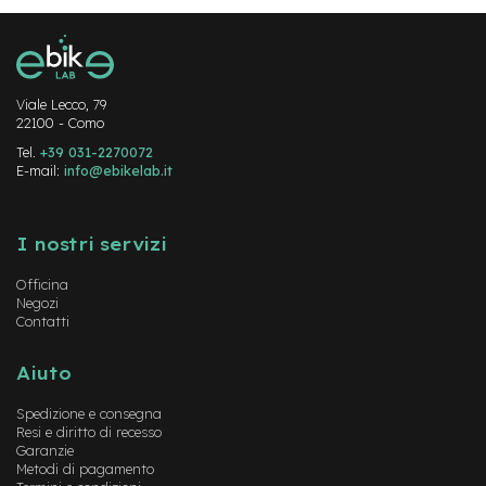
-
F
a
t
B
Viale Lecco, 79
i
22100 - Como
k
e
Tel.
+39 031-2270072
E-mail:
info@ebikelab.it
M
Instagram
FaceBook
YouTube
o
t
I nostri servizi
o
r
Officina
e
Negozi
c
Contatti
e
n
t
Aiuto
r
a
Spedizione e consegna
l
Resi e diritto di recesso
e
Garanzie
Metodi di pagamento