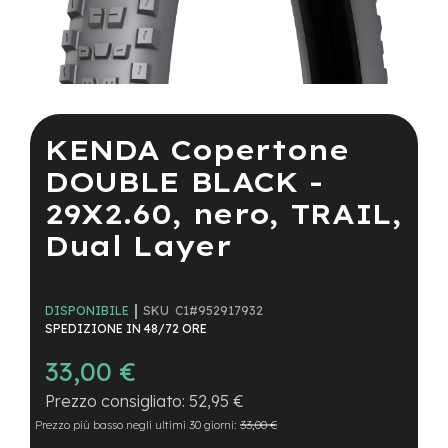
a
i
n
e
Vai
-
all'inizio
M
della
KENDA Copertone
T
galleria
B
di
DOUBLE BLACK -
S
immagini
u
29X2.60, nero, TRAIL,
p
e
Dual Layer
r
l
i
g
SKU
C1#952917932
DISPONIBILE
h
SPEDIZIONE IN 48/72 ORE
t
33,00 €
e
-
52,95 €
M
Prezzo più basso negli ultimi 30 giorni:
33,00 €
T