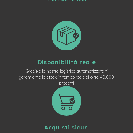
t
r
a
l
e
m
o
t
o
r
e
Disponibilità reale
a
Grazie alla nostra logistica automatizzata ti
m
garantiamo lo stock in tempo reale di oltre 40.000
o
z
prodotti
z
o
e
-
M
T
B
Acquisti sicuri
E