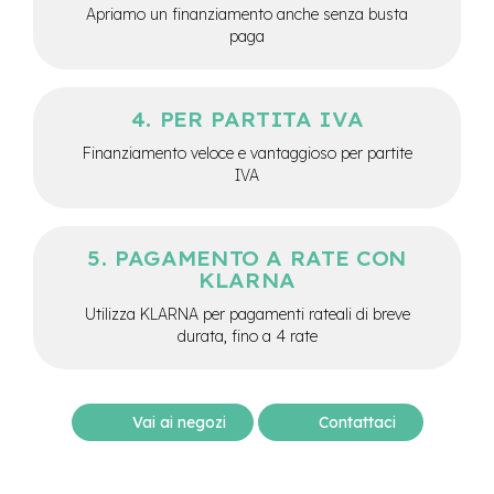
M
Apriamo un finanziamento anche senza busta
o
paga
t
o
r
e
PER PARTITA IVA
c
e
Finanziamento veloce e vantaggioso per partite
n
IVA
t
r
a
l
PAGAMENTO A RATE CON
e
KLARNA
e
Utilizza KLARNA per pagamenti rateali di breve
-
durata, fino a 4 rate
G
r
a
v
Vai ai negozi
Contattaci
e
l
e