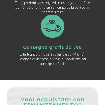
Tutti i prodotti sono originali, nuovi e garantiti. E se
n
d
cambi idea, hai 14 giorni di tempo dalla consegna
u
per fare il reso
r
o
e
-
U
r
b
Consegna gratis da 79€
a
n
Effettuando un ordine superiore ad 79 € non
vengono addebitate le spese di spedizione per
e
consegne in Italia
-
T
r
e
k
k
i
n
Vuoi acquistare con
g