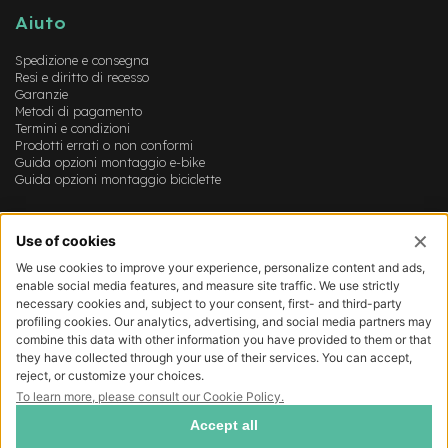
v
Aiuto
o
l
i
Spedizione e consegna
Resi e diritto di recesso
Garanzie
M
Metodi di pagamento
o
Termini e condizioni
t
Prodotti errati o non conformi
o
Guida opzioni montaggio e-bike
r
Guida opzioni montaggio biciclette
e
c
e
Account
n
t
Login
r
Registrazione
a
Il mio account
l
Lista dei desideri
e
M
o
t
o
r