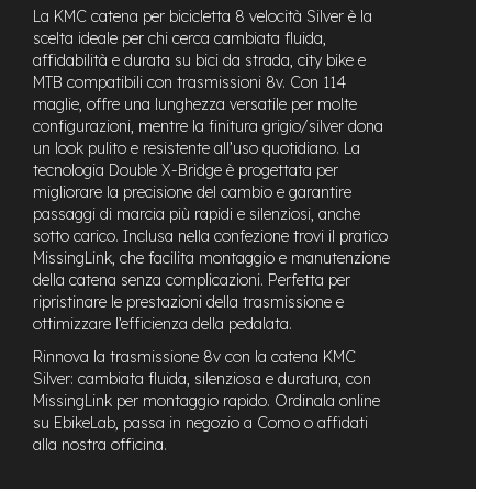
t
La KMC catena per bicicletta 8 velocità Silver è la
r
scelta ideale per chi cerca cambiata fluida,
a
affidabilità e durata su bici da strada, city bike e
l
MTB compatibili con trasmissioni 8v. Con 114
e
maglie, offre una lunghezza versatile per molte
configurazioni, mentre la finitura grigio/silver dona
m
o
un look pulito e resistente all’uso quotidiano. La
t
tecnologia Double X-Bridge è progettata per
o
migliorare la precisione del cambio e garantire
r
passaggi di marcia più rapidi e silenziosi, anche
e
sotto carico. Inclusa nella confezione trovi il pratico
a
MissingLink, che facilita montaggio e manutenzione
m
della catena senza complicazioni. Perfetta per
o
ripristinare le prestazioni della trasmissione e
z
ottimizzare l’efficienza della pedalata.
z
o
Rinnova la trasmissione 8v con la catena KMC
Silver: cambiata fluida, silenziosa e duratura, con
e
MissingLink per montaggio rapido. Ordinala online
-
su EbikeLab, passa in negozio a Como o affidati
M
alla nostra officina.
T
B
E