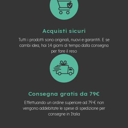
e
-
C
i
t
Acquisti sicuri
y
b
Tutti i prodotti sono originali, nuovi e garantiti. E se
i
cambi idea, hai 14 giorni di tempo dalla consegna
k
per fare il reso
e
m
o
t
o
r
e
Consegna gratis da 79€
a
m
Effettuando un ordine superiore ad 79 € non
o
vengono addebitate le spese di spedizione per
z
consegne in Italia
z
o