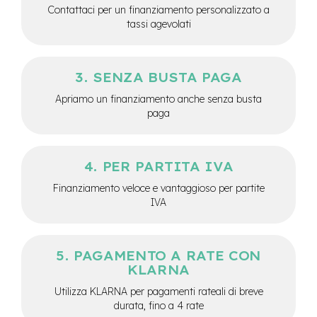
Contattaci per un finanziamento personalizzato a
-
F
tassi agevolati
a
t
B
i
SENZA BUSTA PAGA
k
Apriamo un finanziamento anche senza busta
e
paga
M
o
t
o
PER PARTITA IVA
r
Finanziamento veloce e vantaggioso per partite
e
IVA
c
e
n
t
r
PAGAMENTO A RATE CON
a
KLARNA
l
Utilizza KLARNA per pagamenti rateali di breve
e
durata, fino a 4 rate