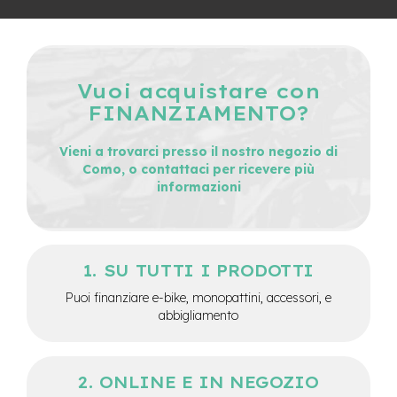
M
o
t
o
r
Vuoi acquistare con
e
c
FINANZIAMENTO?
e
n
t
Vieni a trovarci presso il nostro negozio di
r
Como, o contattaci per ricevere più
a
informazioni
l
e
e
-
SU TUTTI I PRODOTTI
G
r
Puoi finanziare e-bike, monopattini, accessori, e
a
abbigliamento
v
e
l
ONLINE E IN NEGOZIO
e