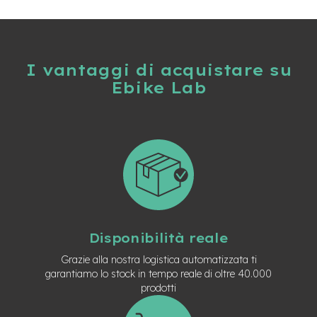
n
d
u
r
o
I vantaggi di acquistare su
Ebike Lab
e
-
U
r
b
a
n
e
-
T
r
Disponibilità reale
e
k
Grazie alla nostra logistica automatizzata ti
k
garantiamo lo stock in tempo reale di oltre 40.000
i
prodotti
n
g