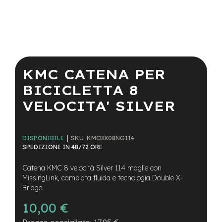
a
i
n
e
Vai
-
all'inizio
M
della
KMC CATENA PER
T
galleria
B
di
BICICLETTA 8
S
immagini
u
VELOCITA' SILVER
p
e
r
l
SKU
KMCBX08NG114
DISPONIBILE
i
SPEDIZIONE IN 48/72 ORE
g
h
Catena KMC 8 velocità Silver 114 maglie con
t
MissingLink, cambiata fluida e tecnologia Double X-
e
Bridge.
-
10,00 €
M
T