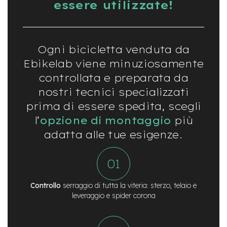
essere utilizzate!
t
r
a
l
e
Ogni bicicletta venduta da
m
Ebikelab viene minuziosamente
o
controllata e preparata da
t
o
nostri tecnici specializzati
r
prima di essere spedita, scegli
e
a
l’
opzione di montaggio
più
m
o
adatta alle tue esigenze.
z
z
o
e
Controllo
serraggio di tutta la viteria: sterzo, telaio e
-
leveraggio e spider corona
M
T
B
E