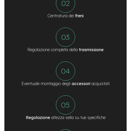
n
d
u
Centratura dei
freni
r
o
e
-
U
Regolazione completa della
trasmissione
r
b
a
n
e
Eventuale montaggio degli
accessori
acquistati
-
T
r
e
k
k
i
Regolazione
altezza sella su tue specifiche
n
g