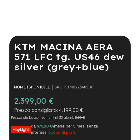
a
i
n
e
Vai
-
all'inizio
M
della
KTM MACINA AERA
T
galleria
B
di
571 LFC tg. US46 dew
S
immagini
u
silver (grey+blue)
p
e
r
l
SKU
KTM022348506
NON DISPONIBILE
i
g
2.399,00 €
h
t
4.199,00 €
Prezzo più basso negli ultimi 30 giorni:
0,00 €
e
-
da
479,80 €
/mese per 5 mesi senza
M
interessi
scopri di più
T