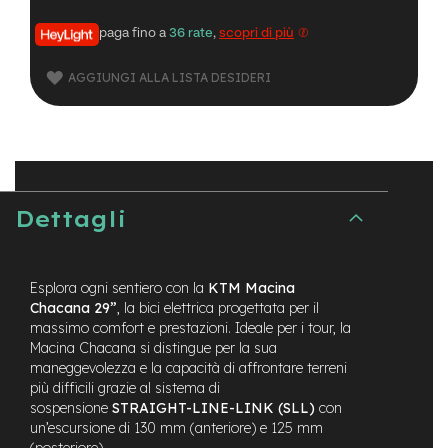
t
r
paga fino a
36 rate
,
scopri di più
a
l
e
AGGIUNGI ALLA LISTA DESIDERI
m
o
t
o
r
e
Dettagli
a
m
o
z
Esplora ogni sentiero con la
KTM Macina
z
Chacana 29”
, la bici elettrica progettata per il
o
massimo comfort e prestazioni. Ideale per i tour, la
Macina Chacana si distingue per la sua
e
maneggevolezza e la capacità di affrontare terreni
-
più difficili grazie al sistema di
M
T
sospensione
STRAIGHT-LINE-LINK (SLL)
con
B
un’escursione di 130 mm (anteriore) e 125 mm
E
(posteriore).