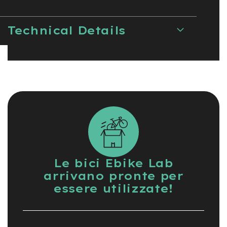
e
-
Technical Details
C
i
t
y
b
i
k
e
m
o
t
o
r
e
Le bici Ebike Lab
a
arrivano pronte per
m
o
essere utilizzate!
z
z
o