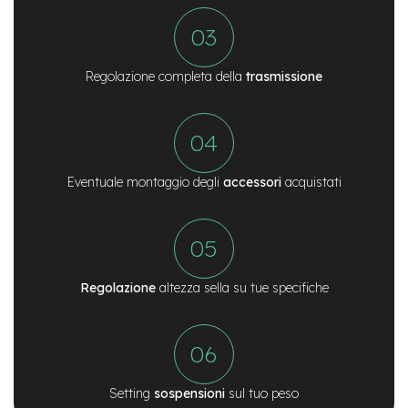
-
F
a
t
Regolazione completa della
trasmissione
B
i
k
e
M
o
Eventuale montaggio degli
accessori
acquistati
t
o
r
e
c
e
Regolazione
altezza sella su tue specifiche
n
t
r
a
l
e
Setting
sospensioni
sul tuo peso