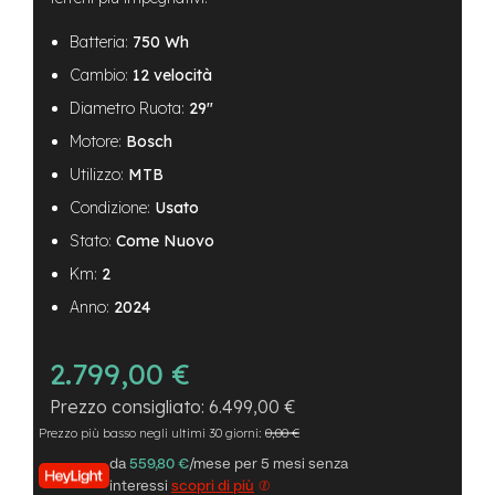
B
F
Batteria:
750 Wh
r
o
Cambio:
12 velocità
n
t
Diametro Ruota:
29"
/
Motore:
Bosch
H
a
Utilizzo:
MTB
r
d
Condizione:
Usato
t
Stato:
Come Nuovo
a
i
Km:
2
l
Anno:
2024
m
o
t
2.799,00 €
o
r
6.499,00 €
e
Prezzo più basso negli ultimi 30 giorni:
0,00 €
c
e
da
559,80 €
/mese per 5 mesi senza
n
interessi
scopri di più