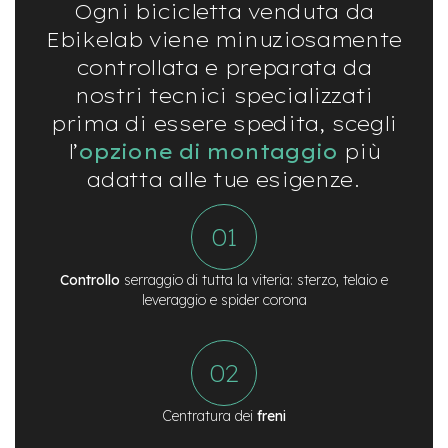
Ogni bicicletta venduta da
M
o
Ebikelab viene minuziosamente
t
o
controllata e preparata da
r
nostri tecnici specializzati
e
c
prima di essere spedita, scegli
e
l’
opzione di montaggio
più
n
t
adatta alle tue esigenze.
r
a
l
e
Controllo
serraggio di tutta la viteria: sterzo, telaio e
e
-
leveraggio e spider corona
G
r
a
v
e
l
Centratura dei
freni
e