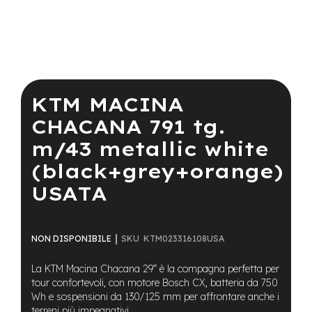
a
i
n
e
Vai
-
all'inizio
M
della
KTM MACINA
T
galleria
B
di
CHACANA 791 tg.
S
immagini
u
m/43 metallic white
p
e
(black+grey+orange)
r
l
USATA
i
g
h
t
SKU
KTM023316108USA
NON DISPONIBILE
e
La KTM Macina Chacana 29” è la compagna perfetta per
-
tour confortevoli, con motore Bosch CX, batteria da 750
M
Wh e sospensioni da 130/125 mm per affrontare anche i
T
terreni più impegnativi.