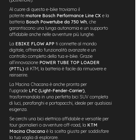
n
Al cuore di questa e-bike troviamo il
d
u
potente
motore Bosch Performance Line CX
e la
r
batteria
Bosch Powertube da 750 Wh
, che
o
garantiscono una lunga autonomia e un supporto
affidabile anche nelle avventure più lunghe.
e
La
EBIKE FLOW APP
ti connette al mondo
-
U
digitale, offrendo funzionalità avanzate e un
r
controllo completo della tua e-bike. Grazie
b
all’innovazione
POWER TUBE TOP LOADER
a
(PTTL)
di KTM, la batteria è facile da rimuovere e
n
reinserire.
e
La Macina Chacana è anche pronta per
-
l’upgrade
LFC (Light-Fender-Carrier)
,
T
trasformandola in una perfetta bici SUV completa
r
di luci, parafanghi e portapacchi, ideale per qualsiasi
e
esigenza.
k
k
Se cerchi una bici elettrica affidabile e versatile per
i
tour giornalieri o avventure off-road, la
KTM
n
Macina Chacana
è la scelta giusta per soddisfare
g
la tua voglia di esplorare.