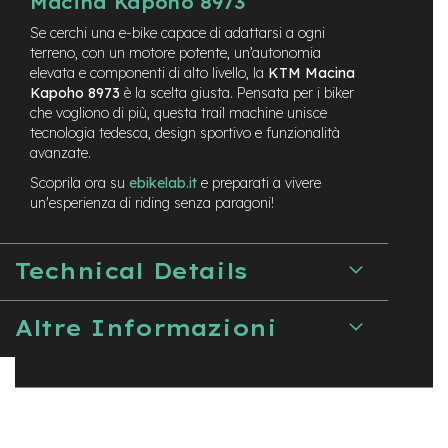
Macina Kapoho 8973
M
o
Se cerchi una e-bike capace di adattarsi a ogni
t
terreno, con un motore potente, un’autonomia
o
elevata e componenti di alto livello, la
KTM Macina
r
e
Kapoho 8973
è la scelta giusta. Pensata per i biker
a
che vogliono di più, questa trail machine unisce
m
tecnologia tedesca, design sportivo e funzionalità
o
avanzate.
z
z
Scoprila ora su
ebikelab.it
e preparati a vivere
o
un'esperienza di riding senza paragoni!
e
-
Technical Details
B
i
k
Altre Informazioni
e
P
i
e
g
h
e