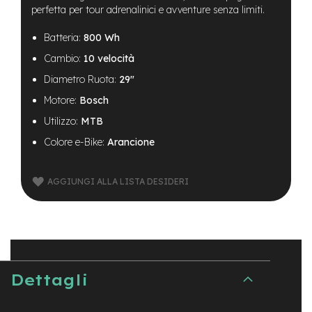
B
perfetta per tour adrenalinici e avventure senza limiti.
F
r
Batteria:
800 Wh
o
n
Cambio:
10 velocità
t
/
Diametro Ruota:
29"
H
Motore:
Bosch
a
r
Utilizzo:
MTB
d
t
Colore e-Bike:
Arancione
a
i
l
AGGIUNGI ALLA LISTA DESIDERI
m
o
t
o
r
e
Dettagli
c
e
n