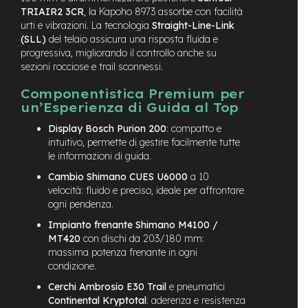
TRIAIR2 3CR
, la Kapoho 8973 assorbe con facilità
e
urti e vibrazioni. La tecnologia
Straight-Line-Link
-
C
(SLL)
del telaio assicura una risposta fluida e
i
progressiva, migliorando il controllo anche su
t
sezioni rocciose e trail sconnessi.
y
b
Componentistica Premium per
i
un’Esperienza di Guida al Top
k
e
Display Bosch Purion 200
: compatto e
intuitivo, permette di gestire facilmente tutte
m
le informazioni di guida.
o
t
Cambio Shimano CUES U6000
a 10
o
velocità: fluido e preciso, ideale per affrontare
r
ogni pendenza.
e
Impianto frenante Shimano M4100 /
a
m
MT420
con dischi da 203/180 mm:
o
massima potenza frenante in ogni
z
condizione.
z
Cerchi Ambrosio E30 Trail
e pneumatici
o
Continental Kryptotal
: aderenza e resistenza