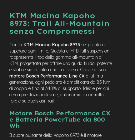
t
r
a
KTM Macina Kapoho
l
8973: Trail All-Mountain
e
senza Compromessi
m
o
Con la
KTM Macina Kapoho 8973
sei pronto a
t
superare ogni limite. Questa e-MTB full suspension
o
rappresenta il top della gamma all-mountain di
r
KTM, progettata per offrire una guida fluida, potente
e
e stabile sia in salita che in discesa. Grazie al suo
a
m
motore Bosch Performance Line CX
di ultima
o
generazione, ogni pedalata è amplificata da 85 Nm
z
di coppia e fino al 340% di supporto. Ideale per chi
z
cerca prestazioni elevate, autonomia e controllo
o
totale su qualsiasi trail.
e
Motore Bosch Performance CX
-
e Batteria PowerTube da 800
M
Wh
T
B
Il cuore pulsante della Kapoho 8973 è il motore
E