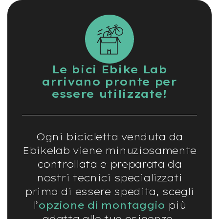
v
o
l
i
M
o
t
Le bici Ebike Lab
o
arrivano pronte per
r
essere utilizzate!
e
c
e
n
t
Ogni bicicletta venduta da
r
a
Ebikelab viene minuziosamente
l
controllata e preparata da
e
nostri tecnici specializzati
M
prima di essere spedita, scegli
o
t
l’
opzione di montaggio
più
o
r
adatta alle tue esigenze.