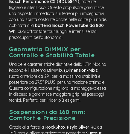
Bosch Performance CX (BDU384Y)
, potente,
n
leggero e silenzioso. Questo propulsore garantisce
d
una risposta immediata sui terreni più impegnativi,
u
con una spinta costante anche nelle salite più ripide.
r
o
Abbinata alla
batteria Bosch PowerTube da 800
Wh
, puoi affrontare tour lunghi e intensi senza
e
preoccuparti dell'autonomia.
-
U
Geometria DiMMiX per
r
Controllo e Stabilità Totale
b
a
Una delle caratteristiche distintive della KTM Macina
n
Kapoho è il sistema
DiMMiX (Dimension-Mix)
:
ruota anteriore da 29” per la massima stabilità e
e
posteriore da 27.5” PLUS per una trazione ottimale.
-
Questa configurazione migliora la maneggevolezza
T
in discesa e garantisce maggiore grip nei passaggi
r
tecnici. Perfetta per i rider più esigenti.
e
k
Sospensioni da 160 mm:
k
Comfort e Precisione
i
n
Grazie alla forcella
RockShox Psylo Silver RC
da
g
160 mm e all’ammortizzatore posteriore
Suntour