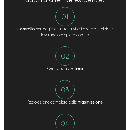
e
a
m
o
z
Controllo
serraggio di tutta la viteria: sterzo, telaio e
z
leveraggio e spider corona
o
e
-
B
i
k
Centratura dei
freni
e
C
a
r
g
o
Regolazione completa della
trasmissione
e
-
K
i