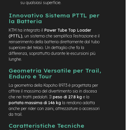
M
su qualsiasi superficie.
o
t
Innovativo Sistema PTTL per
o
la Batteria
r
e
KTM ha integrato il
Power Tube Top Loader
c
(PTTL)
, un sistema che semplifica l’estrazione e il
e
reinserimento della batteria direttamente dal tubo
n
superiore del telaio. Un dettaglio che fa la
t
differenza, soprattutto durante le escursioni più
r
lunghe.
a
l
Geometria Versatile per Trail,
e
Enduro e Tour
e
La geometria della Kapoho 8973 è progettata per
-
offrire il massimo del divertimento sia in discesa
G
che nei tratti pedalati. Il
peso di 27.8 kg
e la
r
a
portata massima di 146 kg
la rendono adatta
v
anche per rider con zaini, attrezzature o accessori
e
da trail.
l
Caratteristiche Tecniche
e