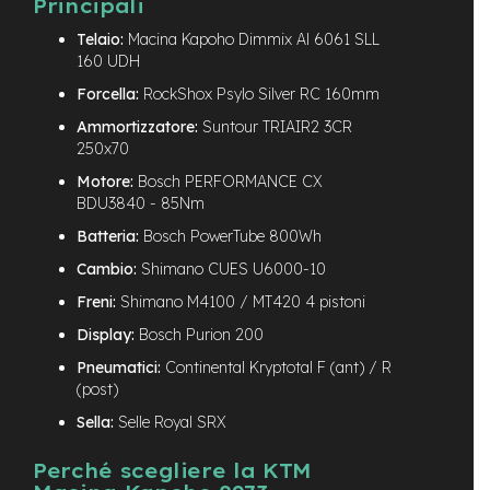
Principali
-
F
Telaio:
Macina Kapoho Dimmix Al 6061 SLL
a
160 UDH
t
Forcella:
RockShox Psylo Silver RC 160mm
B
i
Ammortizzatore:
Suntour TRIAIR2 3CR
k
250x70
e
Motore:
Bosch PERFORMANCE CX
M
BDU3840 - 85Nm
o
t
Batteria:
Bosch PowerTube 800Wh
o
Cambio:
Shimano CUES U6000-10
r
e
Freni:
Shimano M4100 / MT420 4 pistoni
c
e
Display:
Bosch Purion 200
n
Pneumatici:
Continental Kryptotal F (ant) / R
t
(post)
r
a
Sella:
Selle Royal SRX
l
e
Perché scegliere la KTM