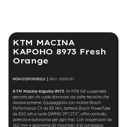
a
i
n
e
Vai
-
all'inizio
M
della
KTM MACINA
T
galleria
B
di
KAPOHO 8973 Fresh
S
immagini
u
Orange
p
e
r
l
SKU
12500131
NON DISPONIBILE
i
g
KTM Macina Kapoho 8973
: l'e-MTB full suspended
h
t
pensata per chi vuole dominare sia salite tecniche che
discese estreme. Equipaggiata con motore Bosch
e
Performance CX da 85 Nm, batteria Bosch PowerTube
-
da 800 Wh e ruote DiMMiX 29"/27.5", offre controllo,
M
potenza e autonomia per ogni trail. Con sospensioni da
T
160 mm e geometria all-mountain, è la compagna