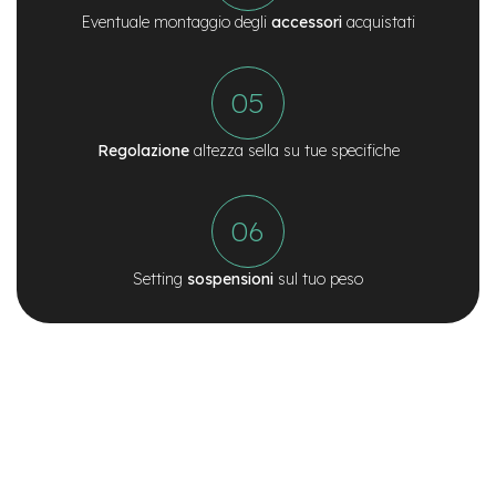
d
s
Eventuale montaggio degli
accessori
acquistati
U
s
a
t
o
Regolazione
altezza sella su tue specifiche
e
-
T
r
e
Setting
sospensioni
sul tuo peso
k
k
i
n
g
U
s
a
t
o