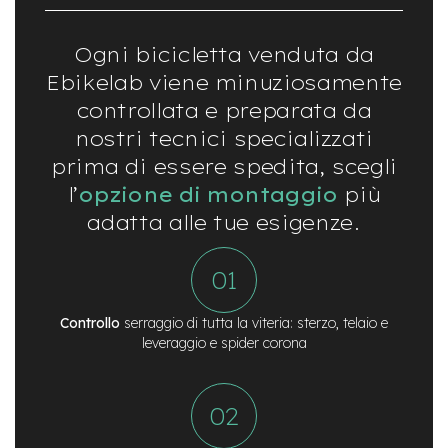
v
o
l
Ogni bicicletta venduta da
i
Ebikelab viene minuziosamente
M
controllata e preparata da
o
t
nostri tecnici specializzati
o
prima di essere spedita, scegli
r
e
l’
opzione di montaggio
più
c
adatta alle tue esigenze.
e
n
t
r
a
l
Controllo
serraggio di tutta la viteria: sterzo, telaio e
e
leveraggio e spider corona
M
o
t
o
r