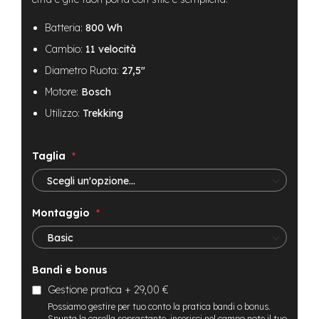
B
F
r
Batteria:
800 Wh
o
Cambio:
11 velocità
n
t
Diametro Ruota:
27,5"
/
H
Motore:
Bosch
a
Utilizzo:
Trekking
r
d
t
a
Taglia
i
l
m
Montaggio
o
t
o
r
Bandi e bonus
e
c
Gestione pratica
+
29,00 €
e
Possiamo gestire per tuo conto la pratica bandi o bonus.
n
Spunta la casella soprastante, inserisci nel campo note il tuo