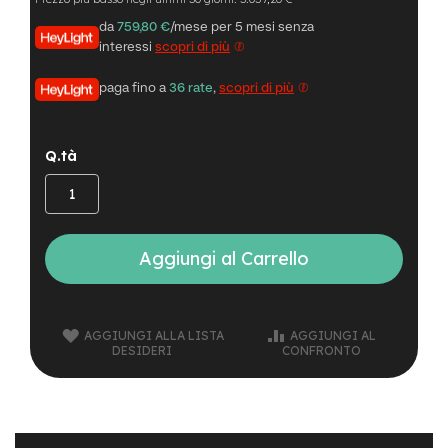
n
da
759,80 €
/mese per 5 mesi senza
d
u
interessi
scopri di più
r
o
paga fino a
36 rate
,
scopri di più
e
-
Q.tà
U
r
b
a
n
Aggiungi al Carrello
e
-
T
r
AGGIUNGI ALLA LISTA
AGGIUNGI AL
e
DESIDERI
CONFRONTO
k
k
i
n
g