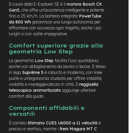
M
Il cuore della E-Explorer SE è il
motore Bosch CX
o
Gen5
, che offre un’assistenza intelligente e potente
t
fino a 25 km/h. La batteria integrata
PowerTube
o
da 800 Wh
garantisce una lunga autonomia per
r
affrontare con sicurezza ogni tragitto, anche i più
e
lunghi o con salite impegnative.
c
e
Comfort superiore grazie alla
n
t
geometria Low Step
r
La geometria
Low Step
facilita l’uso quotidiano,
a
anche con abbigliamento da lavoro o borse. Il telaio
l
e
in lega
Suprême 5
è robusto e moderno, con linee
pulite e un’ergonomia studiata per offrire stabilità,
e
visibilità e maneggevolezza in città. Il
reggisella
-
telescopico ammortizzato
aggiunge ulteriore
G
comfort alla guida.
r
a
Componenti affidabili e
v
versatili
e
l
Il cambio
Shimano CUES U6000 a 11 velocità
è
preciso e reattivo, mentre i
freni Magura MT C
e