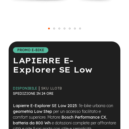
a
i
n
e
-
Vai
M
T
all'inizio
B
della
PROMO E-BIKE
S
galleria
u
LAPIERRE E-
di
p
immagini
e
Explorer SE Low
r
l
i
g
SKU
LLOTB
DISPONIBILE
h
SPEDIZIONE IN 24 ORE
t
Lapierre E-Explorer SE Low 2025
: l’e-bike urbana con
e
geometria Low Step
per un accesso facilitato e
-
comfort superiore. Motore
Bosch Performance CX
,
M
batteria da 800 Wh
e dotazioni complete per affrontare
T
città e gite fuori porta con stile e semplicità.