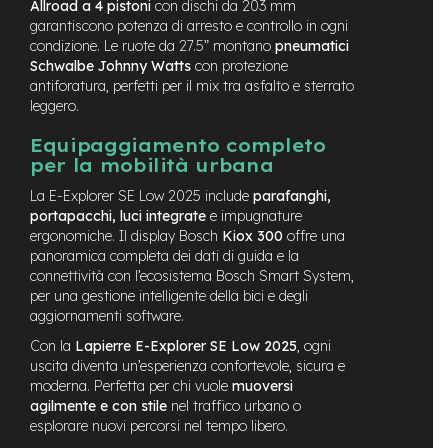
Allroad a 4 pistoni
con dischi da 203 mm
-
garantiscono potenza di arresto e controllo in ogni
F
condizione. Le ruote da 27.5” montano
pneumatici
a
Schwalbe Johnny Watts
con protezione
t
antiforatura, perfetti per il mix tra asfalto e sterrato
B
i
leggero.
k
e
Equipaggiamento completo
per la mobilità urbana
M
La E-Explorer SE Low 2025 include
parafanghi,
o
t
portapacchi, luci integrate
e impugnature
o
ergonomiche. Il display Bosch
Kiox 300
offre una
r
panoramica completa dei dati di guida e la
e
connettività con l’ecosistema Bosch Smart System,
c
per una gestione intelligente della bici e degli
e
aggiornamenti software.
n
t
Con la
Lapierre E-Explorer SE Low 2025
, ogni
r
uscita diventa un’esperienza confortevole, sicura e
a
moderna. Perfetta per chi vuole
muoversi
l
agilmente e con stile
nel traffico urbano o
e
esplorare nuovi percorsi nel tempo libero.