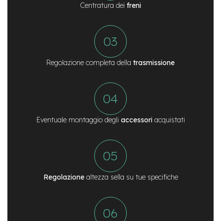
Centratura dei
freni
e
a
m
o
z
z
o
Regolazione completa della
trasmissione
e
-
B
i
k
Eventuale montaggio degli
accessori
acquistati
e
C
a
r
g
o
Regolazione
altezza sella su tue specifiche
e
-
K
i