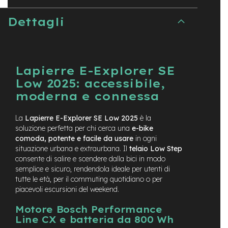
e
Dettagli
-
C
i
t
y
b
Lapierre E-Explorer SE
i
Low 2025: accessibile,
k
e
moderna e connessa
m
La
Lapierre E-Explorer SE Low 2025
è la
o
soluzione perfetta per chi cerca una
e-bike
t
comoda, potente e facile da usare
in ogni
o
situazione urbana e extraurbana. Il
telaio Low Step
r
e
consente di salire e scendere dalla bici in modo
a
semplice e sicuro, rendendola ideale per utenti di
m
tutte le età, per il commuting quotidiano o per
o
piacevoli escursioni del weekend.
z
z
Motore Bosch Performance
o
Line CX e batteria da 800 Wh