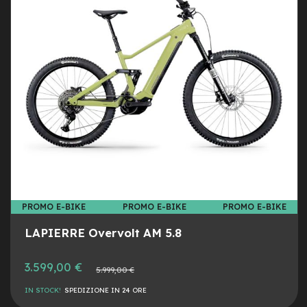
d
s
DESI
CON
U
s
a
t
o
e
-
T
r
e
k
k
i
PROMO E-BIKE
PROMO E-BIKE
PROMO E-BIKE
n
g
LAPIERRE Overvolt AM 5.8
U
s
a
3.599,00 €
Prezzo
5.999,00 €
t
normale
o
IN STOCK!
SPEDIZIONE IN 24 ORE