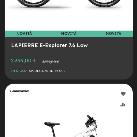
e
-
C
i
t
y
NOVITÀ
NOVITÀ
NOVITÀ
b
LAPIERRE E-Explorer 7.6 Low
i
k
e
2.399,00 €
Prezzo
3.999,00 €
normale
m
IN STOCK!
SPEDIZIONE IN 24 ORE
o
t
o
r
AGG
e
a
ALLA
AGG
m
o
LIST
AL
z
z
DESI
CON
o