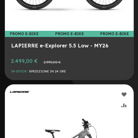
G
u
a
i
n
e
PROMO E-BIKE
PROMO E-BIKE
PROMO E-BIKE
C
LAPIERRE e-Explorer 5.5 Low - MY26
o
p
e
2.499,00 €
Prezzo
2.999,00 €
r
normale
t
IN STOCK!
SPEDIZIONE IN 24 ORE
u
r
e
m
AGG
o
n
ALLA
AGG
o
p
LIST
AL
a
t
DESI
CON
t
i