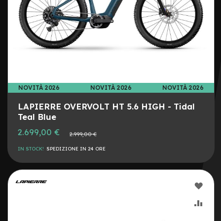
I
l
l
u
m
i
n
a
z
NOVITÀ 2026
NOVITÀ 2026
NOVITÀ 2026
i
LAPIERRE OVERVOLT HT 5.6 HIGH - Tidal
o
n
Teal Blue
e
2.699,00 €
Prezzo
2.999,00 €
normale
L
IN STOCK!
SPEDIZIONE IN 24 ORE
e
v
e
f
AGG
r
e
ALLA
AGG
n
o
LIST
AL