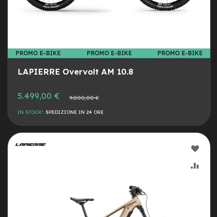
c
o
l
a
r
i
U
PROMO E-BIKE
PROMO E-BIKE
PROMO E-BIKE
s
a
LAPIERRE Overvolt AM 10.8
t
o
5.499,00 €
Prezzo
9.000,00 €
normale
Bike
IN STOCK!
SPEDIZIONE IN 24 ORE
B
a
m
AGG
b
i
ALLA
AGG
n
o
LIST
AL
C
DESI
CON
i
t