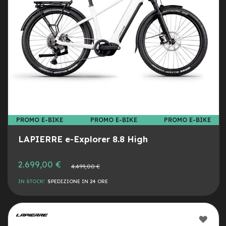
M
o
t
o
r
e
c
e
n
t
r
a
l
PROMO E-BIKE
PROMO E-BIKE
PROMO E-BIKE
e
LAPIERRE e-Explorer 8.8 High
e
-
G
2.699,00 €
Prezzo
4.499,00 €
r
normale
a
IN STOCK!
SPEDIZIONE IN 24 ORE
v
e
l
AGG
e