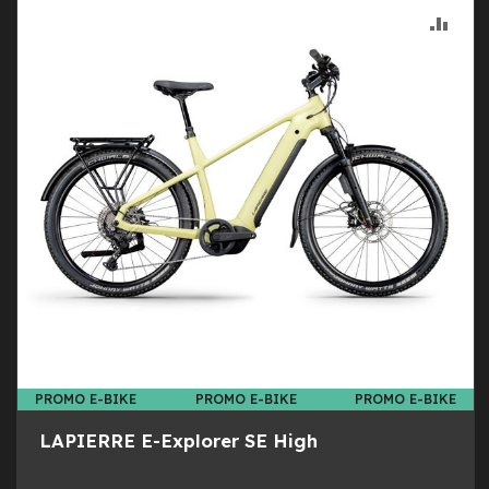
-
ALLA
AGG
F
a
LIST
AL
t
B
DESI
CON
i
k
e
M
o
t
o
r
e
c
e
n
t
r
PROMO E-BIKE
PROMO E-BIKE
PROMO E-BIKE
a
l
LAPIERRE E-Explorer SE High
e