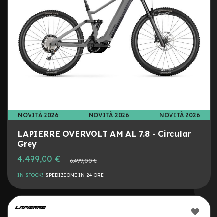
n
o
C
o
p
e
r
t
u
r
e
8
NOVITÀ 2026
NOVITÀ 2026
NOVITÀ 2026
C
LAPIERRE OVERVOLT AM AL 7.8 - Circular
o
Grey
p
e
4.499,00 €
Prezzo
6.499,00 €
r
normale
t
IN STOCK!
SPEDIZIONE IN 24 ORE
u
r
e
1
AGG