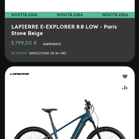
e
m
i
NOVITÀ 2026
NOVITÀ 2026
NOVITÀ 2026
s
u
LAPIERRE E-EXPLORER 8.8 LOW - Paris
r
Stone Beige
e
3.799,00 €
Prezzo
4.499,00 €
normale
D
IN STOCK!
SPEDIZIONE IN 24 ORE
i
s
c
h
AGG
i
m
ALLA
AGG
o
n
LIST
AL
o
p
DESI
CON
a
t
t
i
n
o