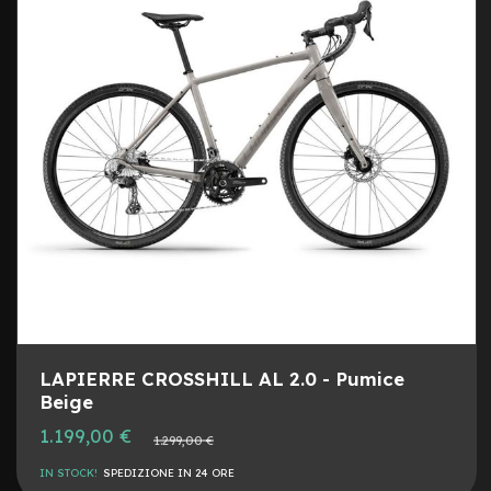
m
o
DESI
CON
n
o
p
a
t
t
i
n
o
M
a
n
u
b
r
i
LAPIERRE CROSSHILL AL 2.0 - Pumice
Beige
M
i
1.199,00 €
Prezzo
n
1.299,00 €
normale
u
IN STOCK!
SPEDIZIONE IN 24 ORE
t