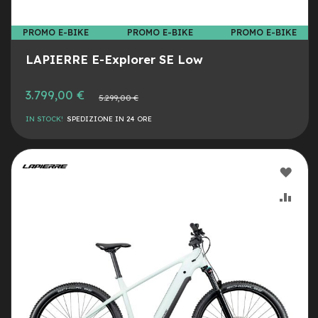
v
o
l
PROMO E-BIKE
PROMO E-BIKE
PROMO E-BIKE
i
LAPIERRE E-Explorer SE Low
M
o
3.799,00 €
t
Prezzo
5.299,00 €
normale
o
IN STOCK!
SPEDIZIONE IN 24 ORE
r
e
c
e
AGG
n
t
ALLA
AGG
r
a
LIST
AL
l
e
DESI
CON
M
o
t
o
r