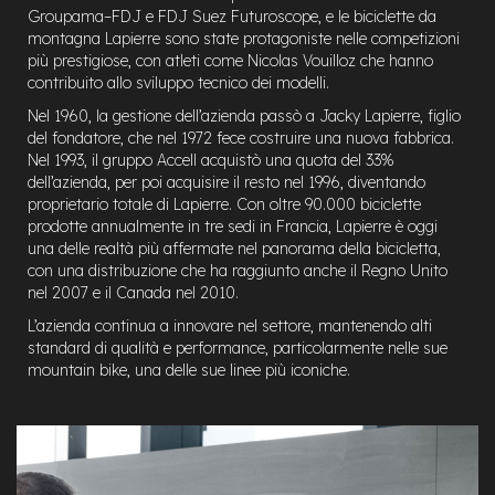
a
Groupama–FDJ e FDJ Suez Futuroscope, e le biciclette da
i
montagna Lapierre sono state protagoniste nelle competizioni
n
più prestigiose, con atleti come Nicolas Vouilloz che hanno
contribuito allo sviluppo tecnico dei modelli.
e
Nel 1960, la gestione dell’azienda passò a Jacky Lapierre, figlio
-
M
del fondatore, che nel 1972 fece costruire una nuova fabbrica.
T
Nel 1993, il gruppo Accell acquistò una quota del 33%
B
dell’azienda, per poi acquisire il resto nel 1996, diventando
S
proprietario totale di Lapierre. Con oltre 90.000 biciclette
u
prodotte annualmente in tre sedi in Francia, Lapierre è oggi
p
una delle realtà più affermate nel panorama della bicicletta,
e
con una distribuzione che ha raggiunto anche il Regno Unito
r
nel 2007 e il Canada nel 2010.
l
i
L’azienda continua a innovare nel settore, mantenendo alti
g
standard di qualità e performance, particolarmente nelle sue
h
mountain bike, una delle sue linee più iconiche.
t
e
-
M
T