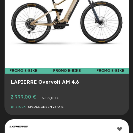
y
B
i
k
e
B
M
X
M
T
B
PROMO E-BIKE
PROMO E-BIKE
PROMO E-BIKE
M
LAPIERRE Overvolt AM 4.6
t
b
F
2.999,00 €
Prezzo
5.599,00 €
u
normale
l
IN STOCK!
SPEDIZIONE IN 24 ORE
l
M
t
AGG