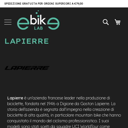
Salta
SPEDIZIONE GRATUITA PER ORDINI SUPERIORI A €79,00
Brand
al
contenuto
e-
Cerca
Carr
Bike
e
LAPIERRE
-
M
T
B
e
-
M
T
B
A
l
Lapierre
è un’azienda francese leader nella produzione di
l
biciclette, fondata nel 1946 a Digione da Gaston Lapierre. La
M
storia dell’azienda è segnata dall’impegno nella creazione di
o
biciclette di alta qualità, in particolare mountain bike che hanno
u
conquistato il mondo del ciclismo professionistico. I suoi
n
modelli sono stati scelti da squadre UCI WorldTour come
t