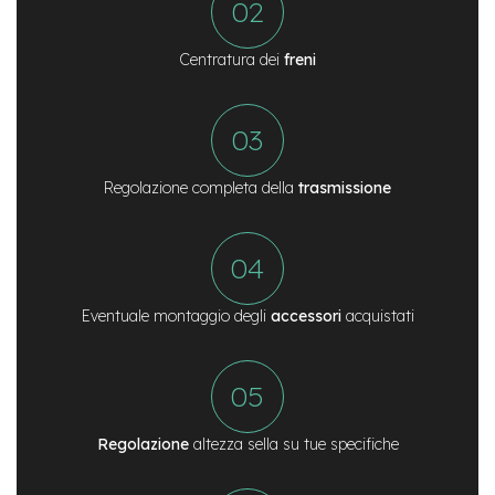
n
d
u
Centratura dei
freni
r
o
e
-
U
Regolazione completa della
trasmissione
r
b
a
n
e
Eventuale montaggio degli
accessori
acquistati
-
T
r
e
k
k
i
Regolazione
altezza sella su tue specifiche
n
g