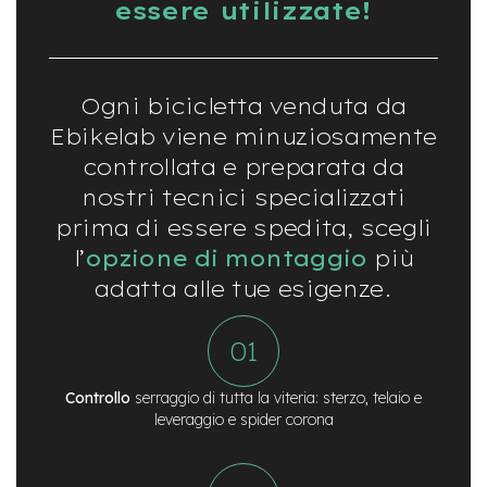
essere utilizzate!
t
r
a
l
e
Ogni bicicletta venduta da
m
Ebikelab viene minuziosamente
o
controllata e preparata da
t
o
nostri tecnici specializzati
r
prima di essere spedita, scegli
e
a
l’
opzione di montaggio
più
m
o
adatta alle tue esigenze.
z
z
o
e
Controllo
serraggio di tutta la viteria: sterzo, telaio e
-
leveraggio e spider corona
M
T
B
E