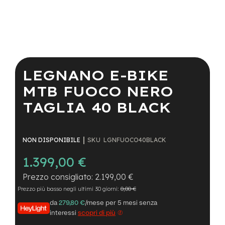
a
i
n
e
Vai
-
all'inizio
M
della
LEGNANO E-BIKE
T
galleria
B
di
MTB FUOCO NERO
S
immagini
u
TAGLIA 40 BLACK
p
e
r
l
SKU
LGNFUOCO40BLACK
NON DISPONIBILE
i
g
1.399,00 €
h
t
2.199,00 €
Prezzo più basso negli ultimi 30 giorni:
0,00 €
e
-
da
279,80 €
/mese per 5 mesi senza
M
interessi
scopri di più
T