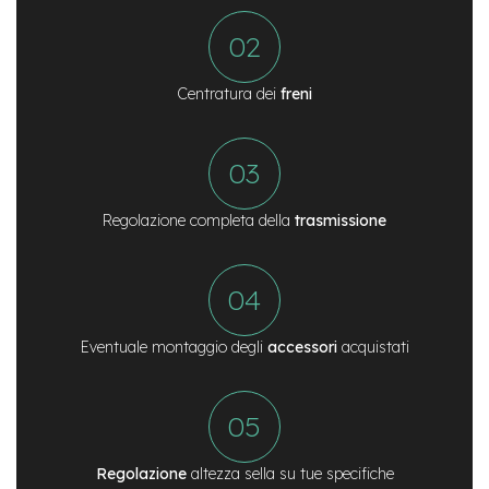
n
d
u
r
o
Centratura dei
freni
e
-
U
r
b
Regolazione completa della
trasmissione
a
n
e
-
T
Eventuale montaggio degli
accessori
acquistati
r
e
k
k
i
n
g
Regolazione
altezza sella su tue specifiche