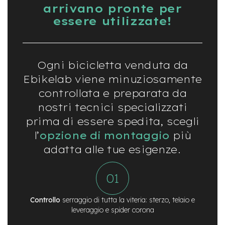
t
arrivano pronte per
r
essere utilizzate!
a
l
e
m
Ogni bicicletta venduta da
o
t
Ebikelab viene minuziosamente
o
controllata e preparata da
r
e
nostri tecnici specializzati
a
prima di essere spedita, scegli
m
o
l’
opzione di montaggio
più
z
adatta alle tue esigenze.
z
o
e
-
M
Controllo
serraggio di tutta la viteria: sterzo, telaio e
T
leveraggio e spider corona
B
E