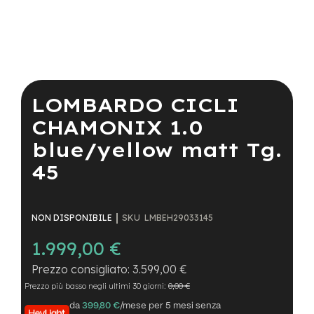
a
i
n
e
Vai
-
all'inizio
M
della
LOMBARDO CICLI
T
galleria
B
di
CHAMONIX 1.0
S
immagini
u
blue/yellow matt Tg.
p
e
45
r
l
i
g
SKU
LMBEH29033145
NON DISPONIBILE
h
t
1.999,00 €
e
3.599,00 €
-
Prezzo più basso negli ultimi 30 giorni:
0,00 €
M
T
da
399,80 €
/mese per 5 mesi senza