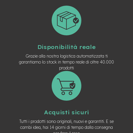
n
d
u
r
o
e
-
Disponibilità reale
U
r
Grazie alla nostra logistica automatizzata ti
b
garantiamo lo stock in tempo reale di oltre 40.000
a
prodotti
n
e
-
T
r
e
k
Acquisti sicuri
k
i
Tutti i prodotti sono originali, nuovi e garantiti. E se
n
cambi idea, hai 14 giorni di tempo dalla consegna
g