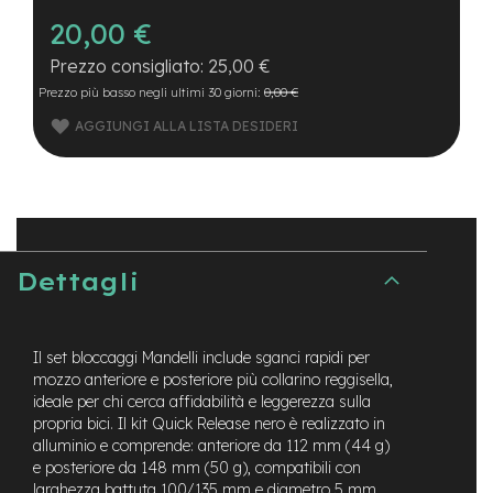
B
F
20,00 €
r
o
25,00 €
n
Prezzo più basso negli ultimi 30 giorni:
0,00 €
t
/
AGGIUNGI ALLA LISTA DESIDERI
H
a
r
d
t
a
i
Dettagli
l
m
o
Il set bloccaggi Mandelli include sganci rapidi per
t
mozzo anteriore e posteriore più collarino reggisella,
o
r
ideale per chi cerca affidabilità e leggerezza sulla
e
propria bici. Il kit Quick Release nero è realizzato in
c
alluminio e comprende: anteriore da 112 mm (44 g)
e
e posteriore da 148 mm (50 g), compatibili con
n
larghezza battuta 100/135 mm e diametro 5 mm.