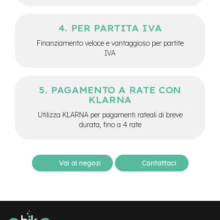
-
F
a
PER PARTITA IVA
t
B
Finanziamento veloce e vantaggioso per partite
i
IVA
k
e
M
PAGAMENTO A RATE CON
o
KLARNA
t
o
Utilizza KLARNA per pagamenti rateali di breve
r
durata, fino a 4 rate
e
c
e
n
Vai ai negozi
Contattaci
t
r
a
l
e