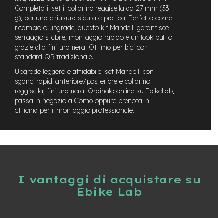
t
Completa il set il collarino reggisella da 27 mm (33
r
g), per una chiusura sicura e pratica. Perfetto come
a
ricambio o upgrade, questo kit Mandelli garantisce
l
serraggio stabile, montaggio rapido e un look pulito
e
grazie alla finitura nera. Ottimo per bici con
m
standard QR tradizionale.
o
Upgrade leggero e affidabile: set Mandelli con
t
sganci rapidi anteriore/posteriore e collarino
o
reggisella, finitura nera. Ordinalo online su EbikeLab,
r
e
passa in negozio a Como oppure prenota in
a
officina per il montaggio professionale.
m
o
z
z
o
e
I vantaggi di acquistare su
-
M
Ebike Lab
T
B
E