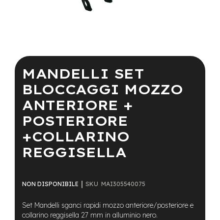
a
i
n
e
Vai
-
all'inizio
M
della
MANDELLI SET
T
galleria
B
di
BLOCCAGGI MOZZO
S
immagini
u
ANTERIORE +
p
e
POSTERIORE
r
l
+COLLARINO
i
REGGISELLA
g
h
t
SKU
MAI305540075
NON DISPONIBILE
e
-
M
Set Mandelli sganci rapidi mozzo anteriore/posteriore e
T
collarino reggisella 27 mm in alluminio nero.