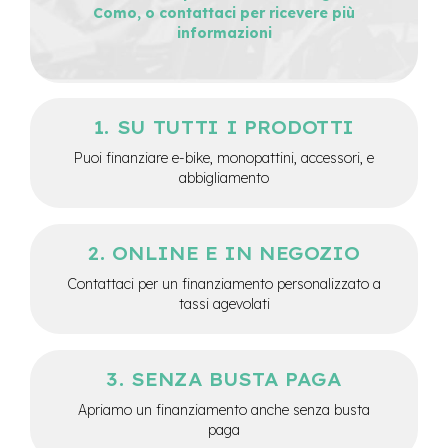
M
Como, o contattaci per ricevere più
o
informazioni
t
o
r
e
c
SU TUTTI I PRODOTTI
e
n
Puoi finanziare e-bike, monopattini, accessori, e
t
abbigliamento
r
a
l
e
ONLINE E IN NEGOZIO
e
Contattaci per un finanziamento personalizzato a
-
tassi agevolati
G
r
a
v
SENZA BUSTA PAGA
e
l
Apriamo un finanziamento anche senza busta
paga
e