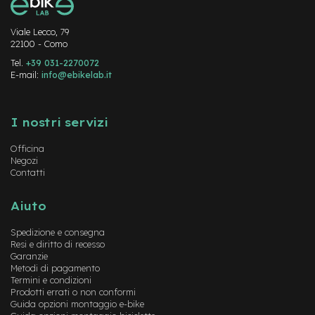
M
o
t
Viale Lecco, 79
o
22100 - Como
r
Tel.
+39 031-2270072
e
E-mail:
info@ebikelab.it
a
m
Instagram
FaceBook
YouTube
o
z
I nostri servizi
z
o
Officina
Negozi
e
Contatti
-
B
i
Aiuto
k
e
Spedizione e consegna
P
Resi e diritto di recesso
i
Garanzie
e
Metodi di pagamento
Termini e condizioni
g
Prodotti errati o non conformi
h
Guida opzioni montaggio e-bike
e