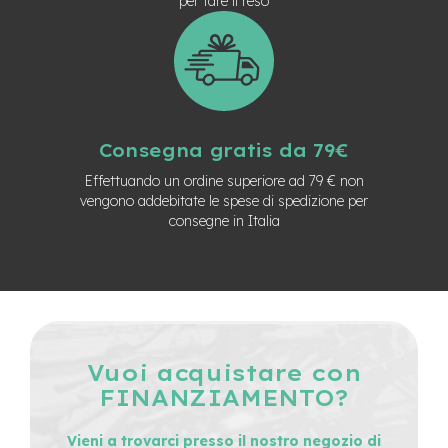
per fare il reso
e
-
C
i
t
y
b
i
Consegna gratis da 79€
k
Effettuando un ordine superiore ad 79 € non
e
vengono addebitate le spese di spedizione per
m
consegne in Italia
o
t
o
r
e
a
m
o
Vuoi acquistare con
z
FINANZIAMENTO?
z
o
Vieni a trovarci presso il nostro negozio di