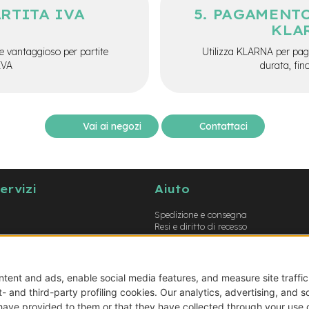
ARTITA IVA
PAGAMENTO
KLA
e vantaggioso per partite
Utilizza KLARNA per paga
IVA
durata, fin
Vai ai negozi
Contattaci
servizi
Aiuto
Spedizione e consegna
Resi e diritto di recesso
Garanzie
Metodi di pagamento
Termini e condizioni
Prodotti errati o non conformi
Guida opzioni montaggio e-bike
Guida opzioni montaggio biciclette