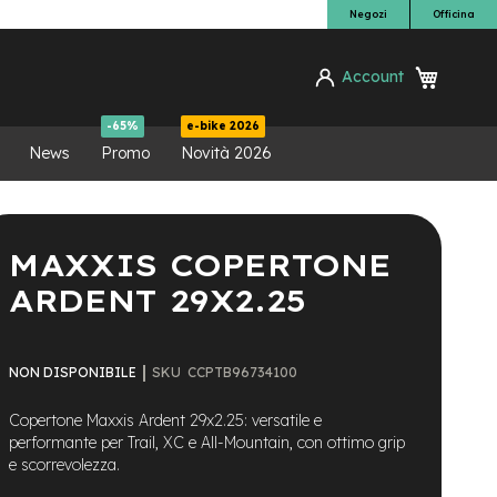
Negozi
Officina
Carrello
Account
ca
-65%
e-bike 2026
News
Promo
Novità 2026
MAXXIS COPERTONE
ARDENT 29X2.25
SKU
CCPTB96734100
NON DISPONIBILE
Copertone Maxxis Ardent 29x2.25: versatile e
performante per Trail, XC e All-Mountain, con ottimo grip
e scorrevolezza.