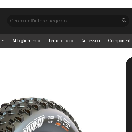
Cerca
Cer
er
Abbigliamento
Tempo libero
Accessori
Componenti