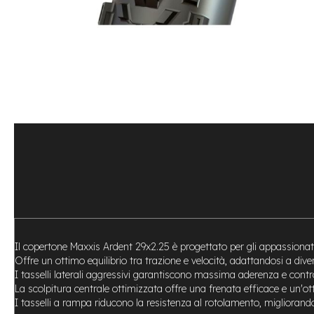
Bike
Motore
centrale
Motore
a
mozzo
Vai
all'inizio
e-
della
Bike
galleria
Pieghevoli
di
Motore
immagini
centrale
Motore
a
mozzo
e-
Il copertone Maxxis Ardent 29x2.25 è progettato per gli appassionat
Bike
Offre un ottimo equilibrio tra trazione e velocità, adattandosi a divers
Cargo
I tasselli laterali aggressivi garantiscono massima aderenza e contro
e-
La scolpitura centrale ottimizzata offre una frenata efficace e un'ot
Kids
I tasselli a rampa riducono la resistenza al rotolamento, migliorand