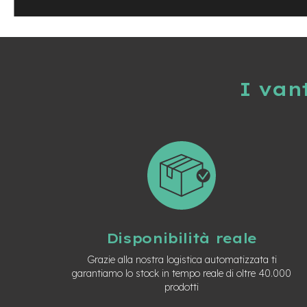
Usato
e-
Trekking
Usato
e-
MTB
I van
Usato
e-
City
Bike
Usato
e-
Fat
Bike
Usato
Disponibilità reale
Bici
Muscolari
Grazie alla nostra logistica automatizzata ti
Usato
garantiamo lo stock in tempo reale di oltre 40.000
Bike
prodotti
Bambino