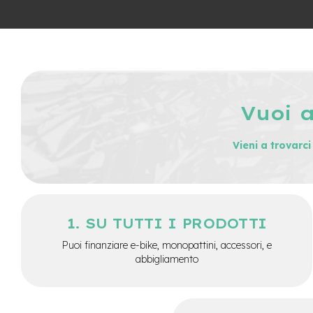
City
Bike
BMX
MTB
Mtb
Full
Vuoi 
Mtb
Front
Vieni a trovarc
Bici
pieghevoli
Bici
da
corsa
SU TUTTI I PRODOTTI
Gravel
Puoi finanziare e-bike, monopattini, accessori, e
e-
abbigliamento
Scooter
Accessori
Alimentatori
monopattino