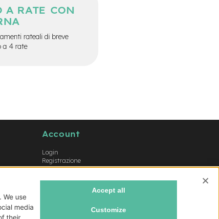
 A RATE CON
RNA
menti rateali di breve
o a 4 rate
Account
Login
Registrazione
Il mio account
Lista dei desideri