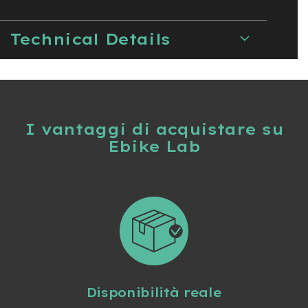
n
d
u
Technical Details
r
o
e
-
U
r
I vantaggi di acquistare su
b
Ebike Lab
a
n
e
-
T
r
e
k
k
i
n
Disponibilità reale
g