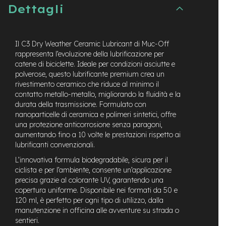
t
Dettagli
r
a
l
e
Il C3 Dry Weather Ceramic Lubricant di Muc-Off
rappresenta l’evoluzione della lubrificazione per
m
catene di biciclette. Ideale per condizioni asciutte e
o
polverose, questo lubrificante premium crea un
t
rivestimento ceramico che riduce al minimo il
o
contatto metallo-metallo, migliorando la fluidità e la
r
e
durata della trasmissione. Formulato con
a
nanoparticelle di ceramica e polimeri sintetici, offre
m
una protezione anticorrosione senza paragoni,
o
aumentando fino a 10 volte le prestazioni rispetto ai
z
lubrificanti convenzionali.
z
o
L’innovativa formula biodegradabile, sicura per il
ciclista e per l’ambiente, consente un’applicazione
e
precisa grazie al colorante UV, garantendo una
-
copertura uniforme. Disponibile nei formati da 50 e
M
120 ml, è perfetto per ogni tipo di utilizzo, dalla
T
manutenzione in officina alle avventure su strada o
B
sentieri.
E