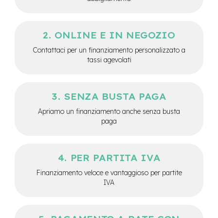
-
F
a
t
ONLINE E IN NEGOZIO
B
Contattaci per un finanziamento personalizzato a
i
k
tassi agevolati
e
M
SENZA BUSTA PAGA
o
t
Apriamo un finanziamento anche senza busta
o
paga
r
e
c
e
PER PARTITA IVA
n
t
Finanziamento veloce e vantaggioso per partite
r
IVA
a
l
e