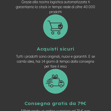
Grazie alla nostra logistica automatizzata ti
e
garantiamo lo stock in tempo reale di oltre 40.000
-
prodotti
C
i
t
y
b
i
k
e
Acquisti sicuri
m
Tutti i prodotti sono originali, nuovi e garantiti. E se
o
cambi idea, hai 14 giorni di tempo dalla consegna
t
per fare il reso
o
r
e
a
m
o
z
z
Consegna gratis da 79€
o
Effettuando un ordine superiore ad 79 € non