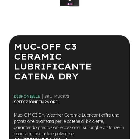
a
i
n
e
Vai
-
all'inizio
M
della
MUC-OFF C3
T
galleria
B
di
CERAMIC
S
immagini
u
LUBRIFICANTE
p
e
CATENA DRY
r
l
i
g
SKU
MUC872
DISPONIBILE
h
SPEDIZIONE IN 24 ORE
t
Muc-Off C3 Dry Weather Ceramic Lubricant offre una
e
protezione avanzata per le catene di biciclette,
-
garantendo prestazioni eccezionali su lunghe distanze in
M
condizioni asciutte e polverose.
T