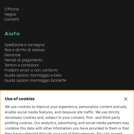
v
o
Officina
l
Negozi
i
Contatti
M
Aiuto
o
t
Spedizione e consegna
o
Resi e diritto di recesso
r
Garanzie
e
Metodi di pagamento
c
Termini e condizioni
e
Prodotti errati o non conformi
n
Guida opzioni montaggio e-bike
t
Guida opzioni montaggio biciclette
r
a
l
Account
e
Login
M
Registrazione
Il mio account
o
Lista dei desideri
t
o
r