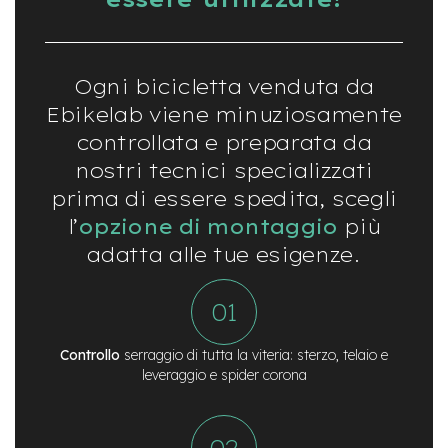
t
r
a
l
e
Ogni bicicletta venduta da
Ebikelab viene minuziosamente
m
o
controllata e preparata da
t
nostri tecnici specializzati
o
r
prima di essere spedita, scegli
e
l’
opzione di montaggio
più
a
m
adatta alle tue esigenze.
o
z
z
o
e
Controllo
serraggio di tutta la viteria: sterzo, telaio e
-
leveraggio e spider corona
M
T
B
E