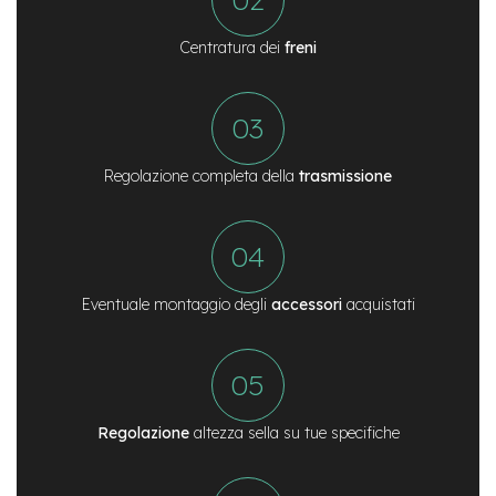
n
d
Centratura dei
freni
u
r
o
e
-
U
Regolazione completa della
trasmissione
r
b
a
n
e
Eventuale montaggio degli
accessori
acquistati
-
T
r
e
k
k
Regolazione
altezza sella su tue specifiche
i
n
g