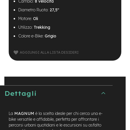
B
Cambio:
8 velocità
F
Diametro Ruota:
27,5"
r
o
Motore:
Oli
n
t
Utilizzo:
Trekking
/
Colore e-Bike:
Grigio
H
a
r
AGGIUNGI ALLA LISTA DESIDERI
d
t
a
i
l
m
o
Dettagli
t
o
r
e
La
MAGNUM
è la scelta ideale per chi cerca una e-
c
bike versatile e affidabile, perfetta per affrontare i
e
percorsi urbani quotidiani e le escursioni su asfalto
n