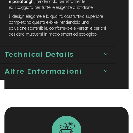
e parafanghi
, rendendola perfettamente
n
equipaggiata per tutte le esigenze quotidiane.
d
u
Il design elegante e la qualità costruttiva superiore
r
completano questa e-bike, rendendola una
o
soluzione sostenibile, confortevole e versatile per chi
desidera muoversi in modo smart ed ecologico.
e
-
U
r
Technical Details
b
a
n
Altre Informazioni
e
-
T
r
e
k
k
i
n
g