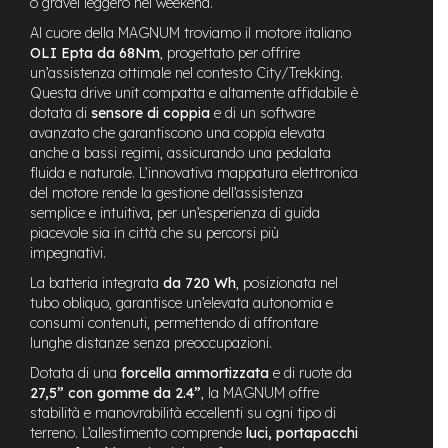
o gravel leggero nel weekend.
t
r
Al cuore della MAGNUM troviamo il motore italiano
a
OLI Epta da 68Nm
, progettato per offrire
l
un’assistenza ottimale nel contesto City/Trekking.
e
Questa drive unit compatta e altamente affidabile è
dotata di
sensore di coppia
e di un software
m
avanzato che garantiscono una coppia elevata
o
t
anche a bassi regimi, assicurando una pedalata
o
fluida e naturale. L’innovativa mappatura elettronica
r
del motore rende la gestione dell’assistenza
e
semplice e intuitiva, per un’esperienza di guida
a
piacevole sia in città che su percorsi più
m
impegnativi.
o
z
La batteria integrata
da 720 Wh
, posizionata nel
z
tubo obliquo, garantisce un’elevata autonomia e
o
consumi contenuti, permettendo di affrontare
lunghe distanze senza preoccupazioni.
e
-
Dotata di una
forcella ammortizzata
e di ruote da
M
27,5” con gomme da 2.4”
, la MAGNUM offre
T
stabilità e manovrabilità eccellenti su ogni tipo di
B
terreno. L’allestimento comprende
luci, portapacchi
E