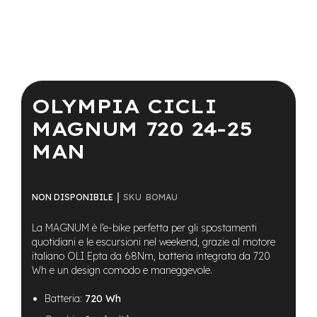
a
i
n
e
Vai
-
all'inizio
M
della
OLYMPIA CICLI
T
galleria
B
di
MAGNUM 720 24-25
S
immagini
u
MAN
p
e
r
l
SKU
BOMAU
NON DISPONIBILE
i
g
La MAGNUM è l’e-bike perfetta per gli spostamenti
h
t
quotidiani e le escursioni nel weekend, grazie al motore
italiano OLI Epta da 68Nm, batteria integrata da 720
e
Wh e un design comodo e maneggevole.
-
M
Batteria:
720 Wh
T