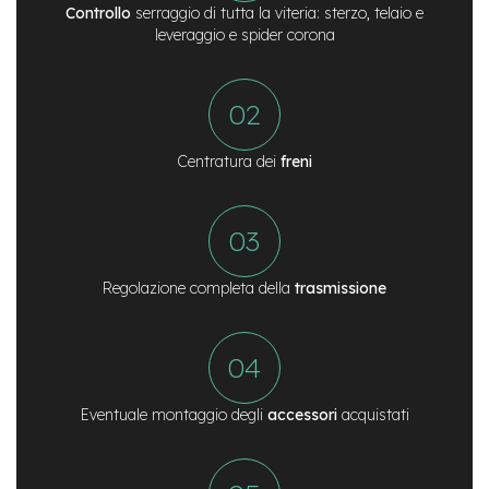
M
Controllo
serraggio di tutta la viteria: sterzo, telaio e
o
leveraggio e spider corona
t
o
r
e
c
e
Centratura dei
freni
n
t
r
a
l
e
Regolazione completa della
trasmissione
e
-
G
r
a
v
Eventuale montaggio degli
accessori
acquistati
e
l
e