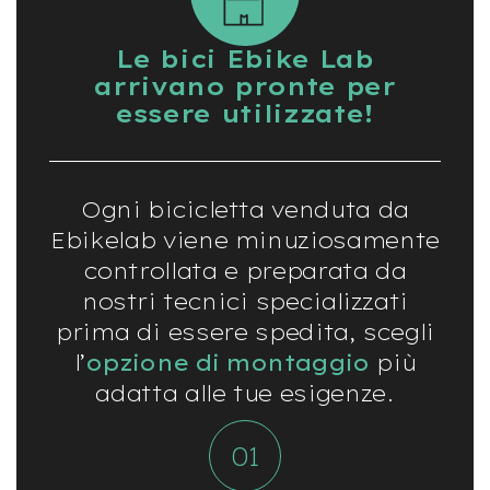
e
-
Le bici Ebike Lab
C
arrivano pronte per
i
t
essere utilizzate!
y
b
i
k
e
Ogni bicicletta venduta da
Ebikelab viene minuziosamente
m
o
controllata e preparata da
t
nostri tecnici specializzati
o
r
prima di essere spedita, scegli
e
l’
opzione di montaggio
più
a
m
adatta alle tue esigenze.
o
z
z
o