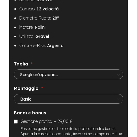
B
F
Cambio:
12 velocità
r
o
Diametro Ruota:
28"
n
Motore:
Polini
t
/
Utilizzo:
Gravel
H
a
Colore e-Bike:
Argento
r
d
t
Taglia
a
i
l
Montaggio
m
o
t
o
r
Bandi e bonus
e
Gestione pratica
+
29,00 €
c
e
Possiamo gestire per tuo conto la pratica bandi o bonus.
n
Spunta la casella soprastante, inserisci nel campo note il tuo