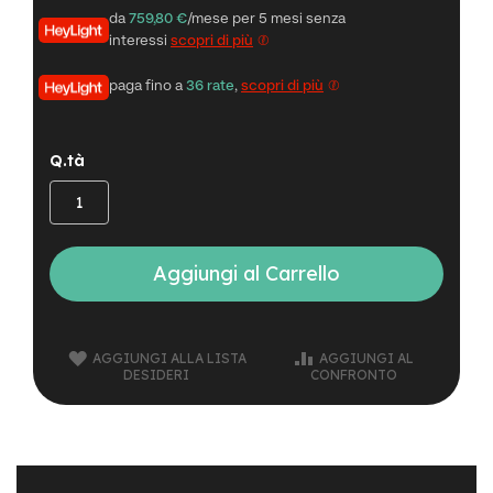
n
da
759,80 €
/mese per 5 mesi senza
d
interessi
scopri di più
u
r
paga fino a
36 rate
,
scopri di più
o
e
-
Q.tà
U
r
b
a
n
Aggiungi al Carrello
e
-
T
r
AGGIUNGI ALLA LISTA
AGGIUNGI AL
e
DESIDERI
CONFRONTO
k
k
i
n
g