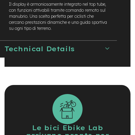
M
Il display è armoniosamente integrato nel top tube,
o
con funzioni attivabili tramite comando remoto sul
t
manubrio. Una scelta perfetta per ciclisti che
o
cercano prestazioni dinamiche e una guida sportiva
r
su ogni tipo di terreno.
e
c
e
n
Technical Details
t
r
a
l
e
e
-
G
r
a
v
e
l
Le bici Ebike Lab
e