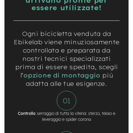
arrivano pronte per
-
essere utilizzate!
F
a
t
B
i
Ogni bicicletta venduta da
k
Ebikelab viene minuziosamente
e
controllata e preparata da
M
nostri tecnici specializzati
o
t
prima di essere spedita, scegli
o
l’
opzione di montaggio
più
r
e
adatta alle tue esigenze.
c
e
n
t
r
a
Controllo
serraggio di tutta la viteria: sterzo, telaio e
l
leveraggio e spider corona
e