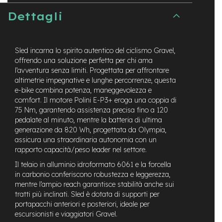
e
Dettagli
-
C
i
t
Sled incarna lo spirito autentico del ciclismo Gravel,
y
offrendo una soluzione perfetta per chi ama
b
l’avventura senza limiti. Progettata per affrontare
i
altimetrie impegnative e lunghe percorrenze, questa
k
e-bike combina potenza, maneggevolezza e
e
comfort. Il motore Polini E-P3+ eroga una coppia di
m
75 Nm, garantendo assistenza precisa fino a 120
o
pedalate al minuto, mentre la batteria di ultima
t
generazione da 820 Wh, progettata da Olympia,
o
assicura una straordinaria autonomia con un
r
rapporto capacità/peso leader nel settore.
e
a
Il telaio in alluminio idroformato 6061 e la forcella
m
in carbonio conferiscono robustezza e leggerezza,
o
mentre l’ampio reach garantisce stabilità anche sui
z
tratti più inclinati. Sled è dotata di supporti per
z
portapacchi anteriori e posteriori, ideale per
o
escursionisti e viaggiatori Gravel.