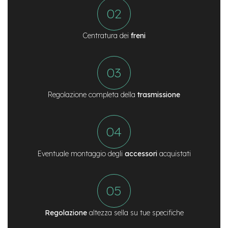
M
o
t
o
Centratura dei
freni
r
e
a
m
o
z
z
Regolazione completa della
trasmissione
o
e
-
B
i
Eventuale montaggio degli
accessori
acquistati
k
e
P
i
e
g
Regolazione
altezza sella su tue specifiche
h
e