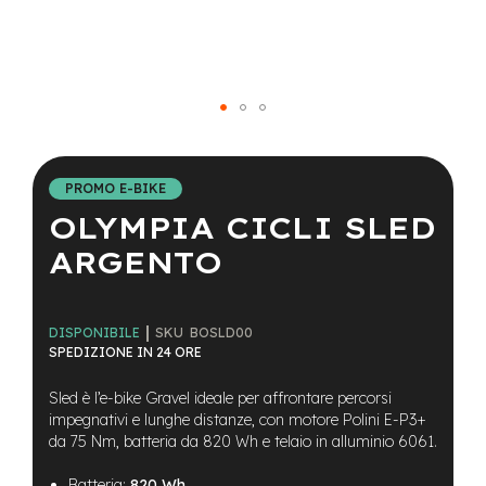
a
i
n
e
-
Vai
M
T
all'inizio
B
della
PROMO E-BIKE
S
galleria
u
OLYMPIA CICLI SLED
di
p
immagini
e
ARGENTO
r
l
i
g
SKU
BOSLD00
DISPONIBILE
h
SPEDIZIONE IN 24 ORE
t
Sled è l’e-bike Gravel ideale per affrontare percorsi
e
impegnativi e lunghe distanze, con motore Polini E-P3+
-
da 75 Nm, batteria da 820 Wh e telaio in alluminio 6061.
M
T
Batteria:
820 Wh