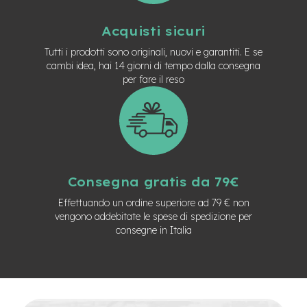
n
d
Acquisti sicuri
u
r
Tutti i prodotti sono originali, nuovi e garantiti. E se
o
cambi idea, hai 14 giorni di tempo dalla consegna
per fare il reso
e
-
U
r
b
a
n
Consegna gratis da 79€
e
-
Effettuando un ordine superiore ad 79 € non
T
vengono addebitate le spese di spedizione per
r
consegne in Italia
e
k
k
i
n
g