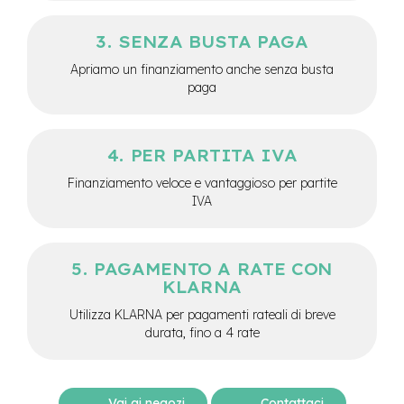
M
o
SENZA BUSTA PAGA
t
o
Apriamo un finanziamento anche senza busta
r
paga
e
c
e
n
PER PARTITA IVA
t
r
Finanziamento veloce e vantaggioso per partite
a
IVA
l
e
e
PAGAMENTO A RATE CON
-
KLARNA
G
r
Utilizza KLARNA per pagamenti rateali di breve
a
durata, fino a 4 rate
v
e
l
e
Vai ai negozi
Contattaci