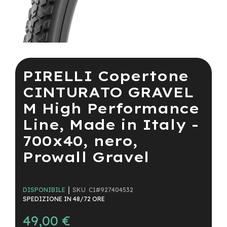
a
i
n
e
Vai
-
all'inizio
M
della
PIRELLI Copertone
T
galleria
B
di
CINTURATO GRAVEL
S
immagini
u
M High Performance
p
e
Line, Made in Italy -
r
l
700x40, nero,
i
Prowall Gravel
g
h
t
SKU
C1#927404532
DISPONIBILE
e
SPEDIZIONE IN 48/72 ORE
-
M
49,00 €
T