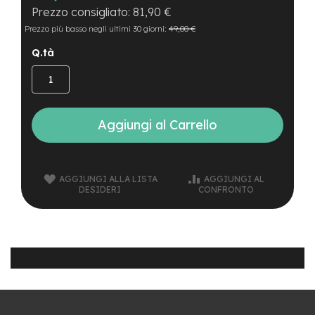
B
81,90 €
F
r
Prezzo più basso negli ultimi 30 giorni:
49,00 €
o
n
Q.tà
t
/
H
a
r
Aggiungi al Carrello
d
t
a
i
l
AGGIUNGI ALLA LISTA
AGGIUNGI AL
DESIDERI
CONFRONTO
m
o
t
o
r
e
c
e
n