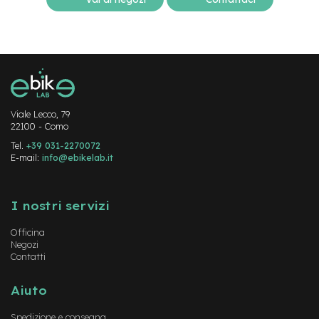
-
F
a
t
B
i
k
e
Viale Lecco, 79
22100 - Como
M
o
Tel.
+39 031-2270072
t
E-mail:
info@ebikelab.it
o
r
Instagram
FaceBook
YouTube
e
c
I nostri servizi
e
n
Officina
t
Negozi
r
Contatti
a
l
Aiuto
e
Spedizione e consegna