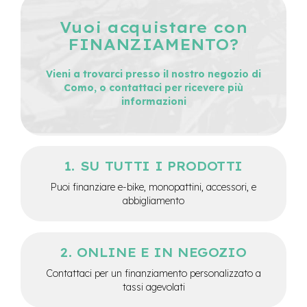
e
Vuoi acquistare con
-
C
FINANZIAMENTO?
i
t
Vieni a trovarci presso il nostro negozio di
y
Como, o contattaci per ricevere più
b
i
informazioni
k
e
m
o
SU TUTTI I PRODOTTI
t
Puoi finanziare e-bike, monopattini, accessori, e
o
r
abbigliamento
e
a
m
o
ONLINE E IN NEGOZIO
z
Contattaci per un finanziamento personalizzato a
z
o
tassi agevolati