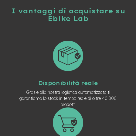
t
r
I vantaggi di acquistare su
a
Ebike Lab
l
e
m
o
t
o
r
e
a
m
o
Disponibilità reale
z
z
Grazie alla nostra logistica automatizzata ti
o
garantiamo lo stock in tempo reale di oltre 40.000
prodotti
e
-
M
T
B
E