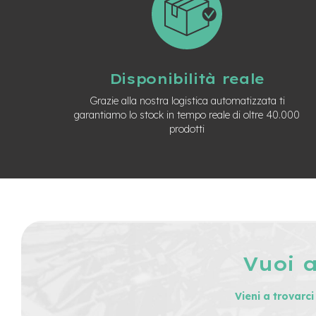
Usato
e-
Trekking
Usato
e-
Disponibilità reale
MTB
Usato
Grazie alla nostra logistica automatizzata ti
garantiamo lo stock in tempo reale di oltre 40.000
e-
prodotti
City
Bike
Usato
e-
Fat
Bike
Usato
Bici
Muscolari
Vuoi 
Usato
Bike
Vieni a trovarc
Bambino