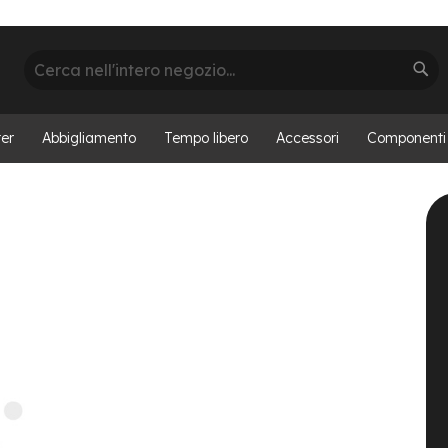
Cerca
Cer
er
Abbigliamento
Tempo libero
Accessori
Componenti