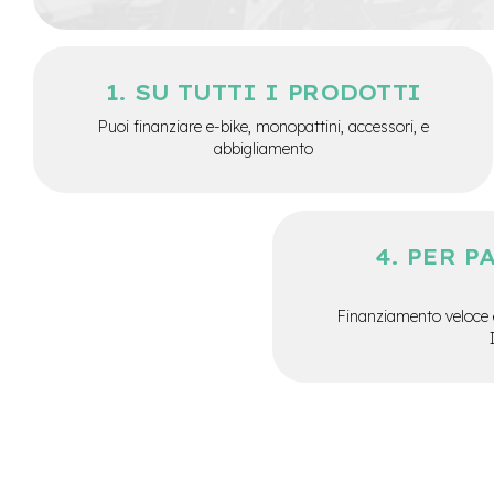
City
Bike
BMX
SU TUTTI I PRODOTTI
MTB
Puoi finanziare e-bike, monopattini, accessori, e
Mtb
abbigliamento
Full
Mtb
Front
Bici
PER P
pieghevoli
Bici
da
Finanziamento veloce 
corsa
Gravel
e-
Scooter
Accessori
Alimentatori
monopattino