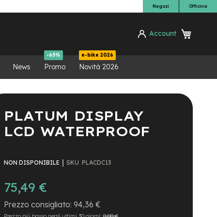
Negozi
Officina
Carrello
Account
ca
-65%
e-bike 2026
News
Promo
Novità 2026
PLATUM DISPLAY
LCD WATERPROOF
SKU
PLACDC13
NON DISPONIBILE
75,49 €
94,36 €
Prezzo più basso negli ultimi 30 giorni:
0,00 €