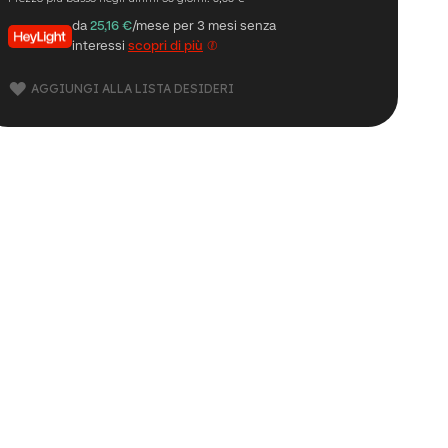
da
25,16 €
/mese per 3 mesi senza
interessi
scopri di più
AGGIUNGI ALLA LISTA DESIDERI