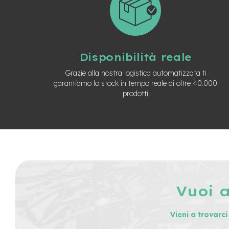
Usato
e-
Trekking
Usato
e-
Disponibilità reale
MTB
Usato
Grazie alla nostra logistica automatizzata ti
garantiamo lo stock in tempo reale di oltre 40.000
e-
prodotti
City
Bike
Usato
e-
Fat
Bike
Usato
Bici
Muscolari
Vuoi 
Usato
Bike
Vieni a trovarc
Bambino