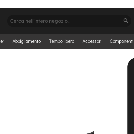
Cerca
Cer
er
Abbigliamento
Tempo libero
Accessori
Componenti