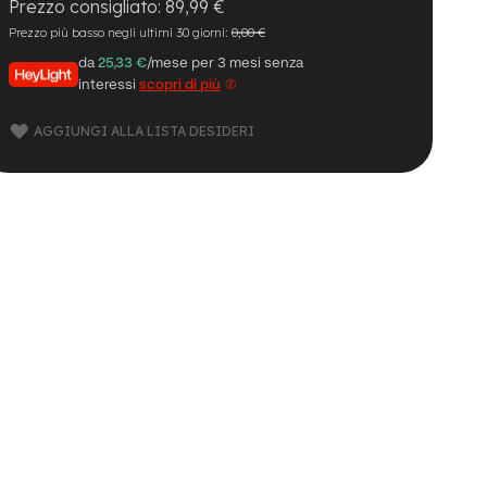
89,99 €
Prezzo più basso negli ultimi 30 giorni:
0,00 €
da
25,33 €
/mese per 3 mesi senza
interessi
scopri di più
AGGIUNGI ALLA LISTA DESIDERI