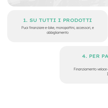
City
Bike
BMX
SU TUTTI I PRODOTTI
MTB
Puoi finanziare e-bike, monopattini, accessori, e
Mtb
abbigliamento
Full
Mtb
Front
Bici
PER P
pieghevoli
Bici
da
Finanziamento veloce 
corsa
Gravel
e-
Scooter
Accessori
Alimentatori
monopattino