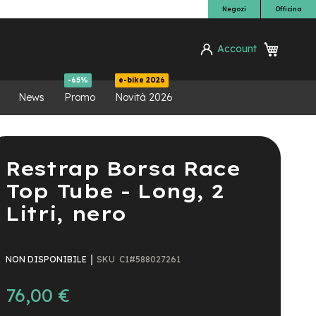
Negozi
Officina
Carrello
Account
ca
-65%
e-bike 2026
News
Promo
Novità 2026
Restrap Borsa Race
Top Tube - Long, 2
Litri, nero
SKU
C1#588027261
NON DISPONIBILE
76,00 €