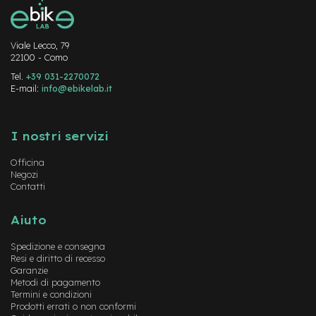
-
F
a
Viale Lecco, 79
t
22100 - Como
B
i
Tel.
+39 031-2270072
k
E-mail:
info@ebikelab.it
e
Instagram
FaceBook
YouTube
M
I nostri servizi
o
t
Officina
o
Negozi
r
Contatti
e
c
e
Aiuto
n
t
Spedizione e consegna
r
Resi e diritto di recesso
a
Garanzie
l
Metodi di pagamento
e
Termini e condizioni
Prodotti errati o non conformi