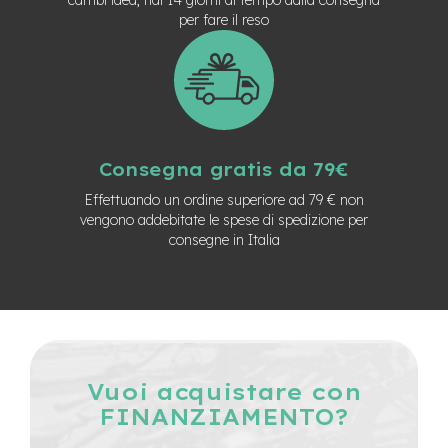
n
per fare il reso
d
u
r
o
e
-
U
Consegna gratis da 79€
r
b
Effettuando un ordine superiore ad 79 € non
a
vengono addebitate le spese di spedizione per
n
consegne in Italia
e
-
T
r
e
k
k
Vuoi acquistare con
i
FINANZIAMENTO?
n
g