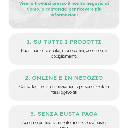
Vieni a trovarci presso il nostro negozio di
e
Como, o contattaci per ricevere più
-
informazioni
C
i
t
y
b
SU TUTTI I PRODOTTI
i
k
Puoi finanziare e-bike, monopattini, accessori, e
e
abbigliamento
m
o
t
ONLINE E IN NEGOZIO
o
r
Contattaci per un finanziamento personalizzato a
e
tassi agevolati
a
m
o
z
SENZA BUSTA PAGA
z
o
Apriamo un finanziamento anche senza busta