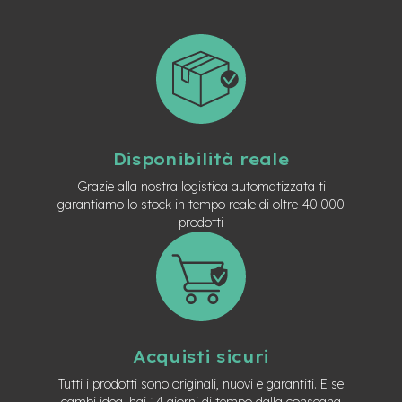
t
r
a
l
e
m
o
t
o
Disponibilità reale
r
e
Grazie alla nostra logistica automatizzata ti
a
garantiamo lo stock in tempo reale di oltre 40.000
m
prodotti
o
z
z
o
e
-
M
Acquisti sicuri
T
B
Tutti i prodotti sono originali, nuovi e garantiti. E se
E
cambi idea, hai 14 giorni di tempo dalla consegna