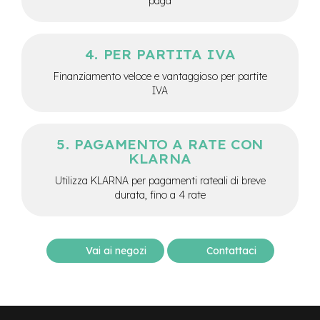
paga
M
o
t
o
PER PARTITA IVA
r
e
Finanziamento veloce e vantaggioso per partite
c
IVA
e
n
t
r
PAGAMENTO A RATE CON
a
KLARNA
l
e
Utilizza KLARNA per pagamenti rateali di breve
durata, fino a 4 rate
e
-
G
r
Vai ai negozi
Contattaci
a
v
e
l
e