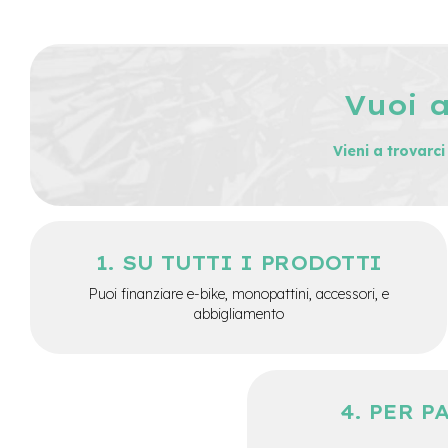
Batterie
monopattino
Borse
Vuoi 
monopattino
Camere
d'Aria
Vieni a trovarc
monopattino
Camere
d'aria
8
Camere
SU TUTTI I PRODOTTI
d'aria
Puoi finanziare e-bike, monopattini, accessori, e
10
abbigliamento
Cavi
e
Guaine
Coperture
PER P
monopattino
Coperture