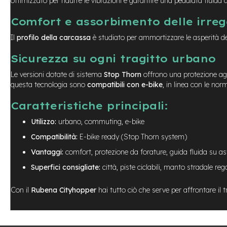
ottimizzato per ridurre le vibrazioni e garantire una pedalata fluid
Usato
e-
Comfort e assorbimento delle irreg
Trekking
Usato
Il
profilo della carcassa
è studiato per ammortizzare le asperità del
e-
Sicurezza su ogni tragitto urbano
MTB
Usato
Le versioni dotate di sistema
Stop Thorn
offrono una protezione aggi
e-
questa tecnologia sono
compatibili con e-bike
, in linea con le nor
City
Caratteristiche principali:
Bike
Usato
Utilizzo:
urbano, commuting, e-bike
e-
Compatibilità:
E-bike ready (Stop Thorn system)
Fat
Bike
Vantaggi:
comfort, protezione da forature, guida fluida su as
Usato
Superfici consigliate:
città, piste ciclabili, manto stradale reg
Bici
Muscolari
Con il
Rubena Cityhopper
hai tutto ciò che serve per affrontare il
Usato
Bike
Bambino