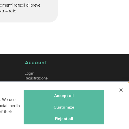
menti rateali di breve
o a 4 rate
Account
Login
Registrazione
Il mio account
Lista dei desideri