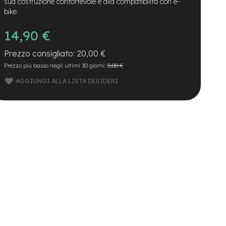
sua costruzione confortevole e alla compatibilità con e-
bike.
14,90 €
20,00 €
Prezzo più basso negli ultimi 30 giorni:
0,00 €
AGGIUNGI ALLA LISTA DESIDERI