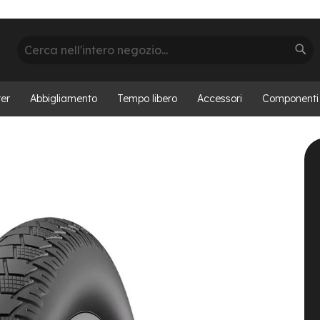
Cerca
Cer
er
Abbigliamento
Tempo libero
Accessori
Componenti