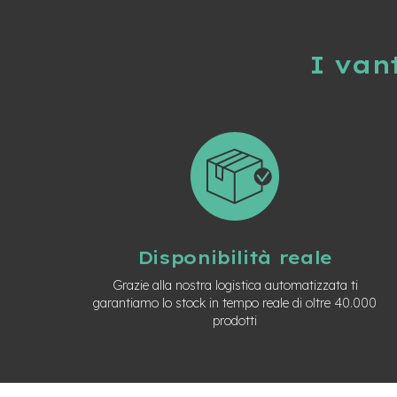
City
Bike
I van
BMX
MTB
Mtb
Full
Mtb
Front
Bici
pieghevoli
Bici
da
Disponibilità reale
corsa
Grazie alla nostra logistica automatizzata ti
Gravel
garantiamo lo stock in tempo reale di oltre 40.000
prodotti
e-
Scooter
Accessori
Alimentatori
monopattino