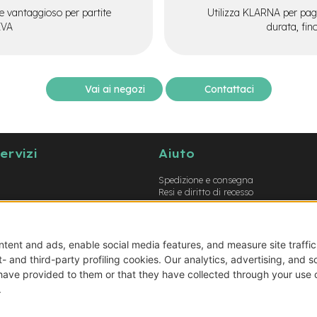
e vantaggioso per partite
Utilizza KLARNA per paga
IVA
durata, fin
Vai ai negozi
Contattaci
servizi
Aiuto
Spedizione e consegna
Resi e diritto di recesso
Garanzie
Metodi di pagamento
Termini e condizioni
Prodotti errati o non conformi
Guida opzioni montaggio e-bike
Guida opzioni montaggio biciclette