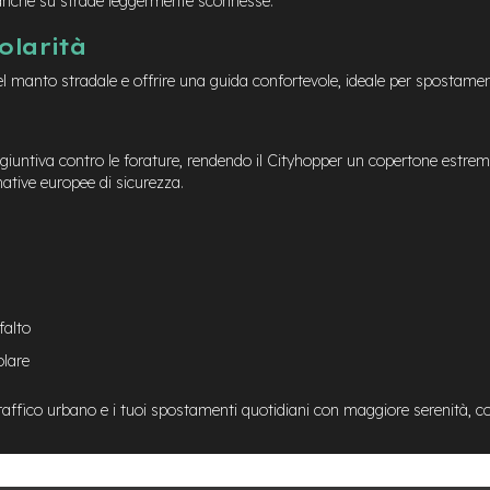
a anche su strade leggermente sconnesse.
olarità
 manto stradale e offrire una guida confortevole, ideale per spostamenti
untiva contro le forature, rendendo il Cityhopper un copertone estremame
mative europee di sicurezza.
falto
olare
 traffico urbano e i tuoi spostamenti quotidiani con maggiore serenità, c