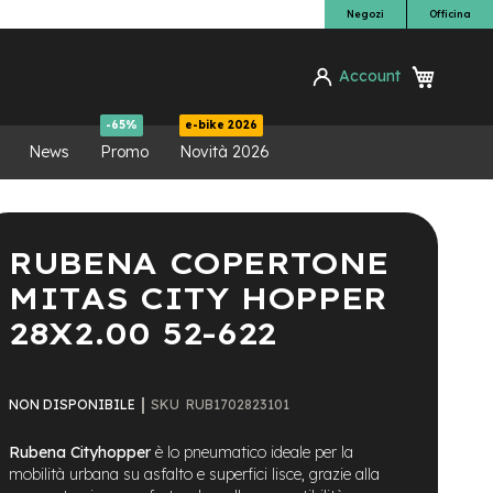
Negozi
Officina
Carrello
Account
ca
-65%
e-bike 2026
News
Promo
Novità 2026
RUBENA COPERTONE
MITAS CITY HOPPER
28X2.00 52-622
SKU
RUB1702823101
NON DISPONIBILE
Rubena Cityhopper
è lo pneumatico ideale per la
mobilità urbana su asfalto e superfici lisce, grazie alla