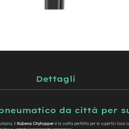
Dettagli
neumatico da città per su
urbana, il
Rubena Cityhopper
è la scelta perfetta per le superfici lisce c