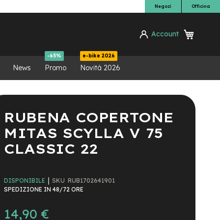
Negozi
Officina
Carrello
Account
ca
-65%
e-bike 2026
News
Promo
Novità 2026
RUBENA COPERTONE
MITAS SCYLLA V 75
CLASSIC 22
SKU
RUB1702641901
DISPONIBILE
SPEDIZIONE IN 48/72 ORE
14,90 €