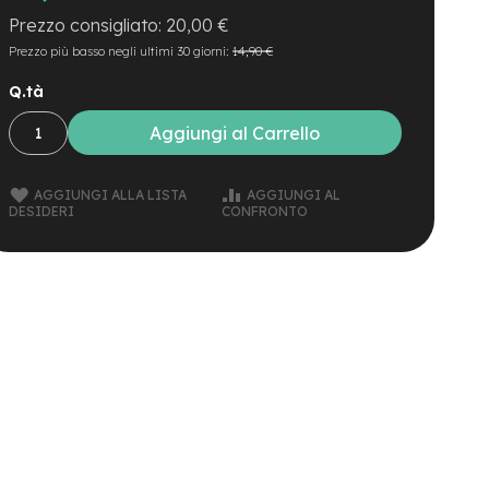
20,00 €
Prezzo più basso negli ultimi 30 giorni:
14,90 €
Q.tà
Aggiungi al Carrello
AGGIUNGI ALLA LISTA
AGGIUNGI AL
DESIDERI
CONFRONTO