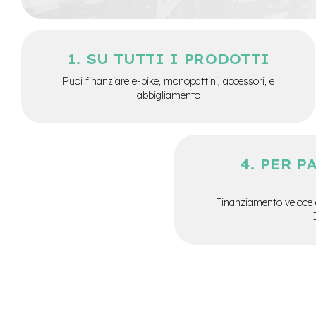
City
Bike
BMX
SU TUTTI I PRODOTTI
MTB
Puoi finanziare e-bike, monopattini, accessori, e
Mtb
abbigliamento
Full
Mtb
Front
Bici
PER P
pieghevoli
Bici
da
Finanziamento veloce 
corsa
Gravel
e-
Scooter
Accessori
Alimentatori
monopattino