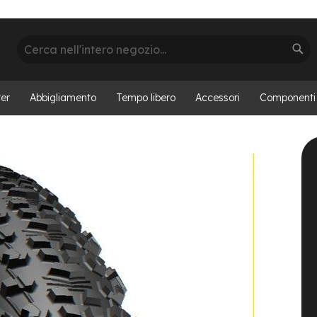
Cerca
Cer
er
Abbigliamento
Tempo libero
Accessori
Componenti