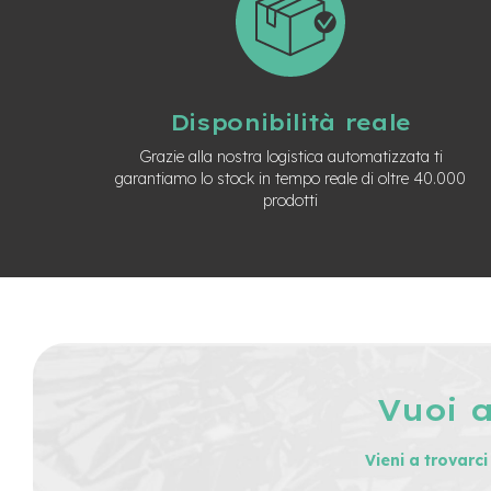
Usato
e-
Trekking
Usato
e-
Disponibilità reale
MTB
Usato
Grazie alla nostra logistica automatizzata ti
garantiamo lo stock in tempo reale di oltre 40.000
e-
prodotti
City
Bike
Usato
e-
Fat
Bike
Usato
Bici
Muscolari
Vuoi 
Usato
Bike
Vieni a trovarc
Bambino