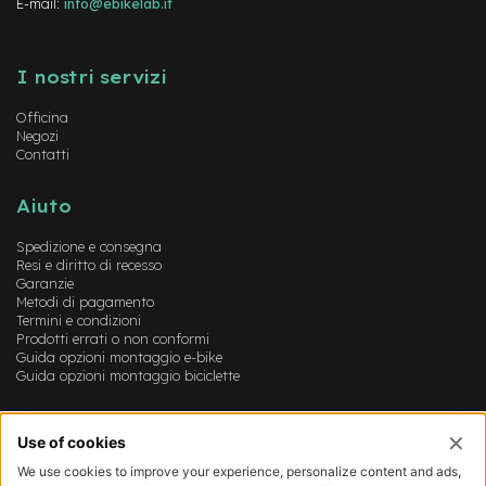
E-mail:
info@ebikelab.it
-
F
Instagram
FaceBook
YouTube
a
t
I nostri servizi
B
i
Officina
k
Negozi
e
Contatti
M
Aiuto
o
t
Spedizione e consegna
o
Resi e diritto di recesso
r
Garanzie
e
Metodi di pagamento
c
Termini e condizioni
e
Prodotti errati o non conformi
n
Guida opzioni montaggio e-bike
t
Guida opzioni montaggio biciclette
r
a
Account
l
e
Login