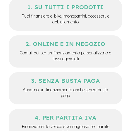
e
SU TUTTI I PRODOTTI
-
Puoi finanziare e-bike, monopattini, accessori, e
C
i
abbigliamento
t
y
b
i
ONLINE E IN NEGOZIO
k
Contattaci per un finanziamento personalizzato a
e
tassi agevolati
m
o
t
SENZA BUSTA PAGA
o
r
Apriamo un finanziamento anche senza busta
e
paga
a
m
o
z
PER PARTITA IVA
z
o
Finanziamento veloce e vantaggioso per partite