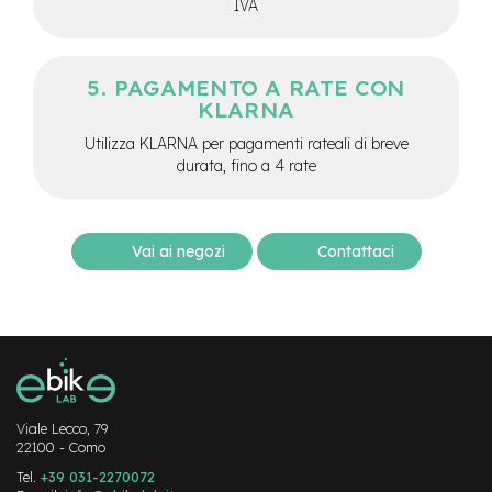
IVA
M
o
t
o
PAGAMENTO A RATE CON
r
KLARNA
e
c
Utilizza KLARNA per pagamenti rateali di breve
e
durata, fino a 4 rate
n
t
r
a
l
Vai ai negozi
Contattaci
e
e
-
G
r
a
v
e
Viale Lecco, 79
l
22100 - Como
Tel.
+39 031-2270072
e