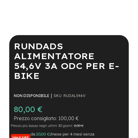
a
i
n
e
Vai
-
all'inizio
M
della
RUNDADS
T
galleria
B
di
ALIMENTATORE
S
immagini
u
54,6V 3A ODC PER E-
p
e
BIKE
r
l
i
g
SKU
RUDAL546V
NON DISPONIBILE
h
t
80,00 €
e
100,00 €
-
Prezzo più basso negli ultimi 30 giorni:
0,00 €
M
T
da
20,00 €
/mese per 4 mesi senza