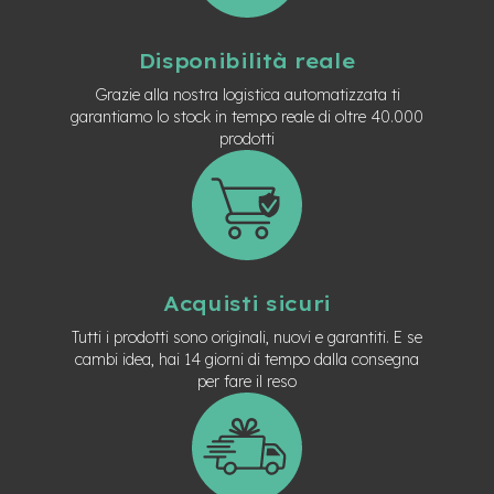
t
r
a
Disponibilità reale
l
e
Grazie alla nostra logistica automatizzata ti
garantiamo lo stock in tempo reale di oltre 40.000
m
prodotti
o
t
o
r
e
a
m
o
Acquisti sicuri
z
z
Tutti i prodotti sono originali, nuovi e garantiti. E se
o
cambi idea, hai 14 giorni di tempo dalla consegna
per fare il reso
e
-
M
T
B
E