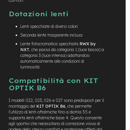
comfort.
e
-
Dotazioni lenti
C
i
Lenti specchiate di diversi colori
t
y
Seconda lente trasparente inclusa
b
i
Lente fotocromatica specchiata
RWX by
k
NXT
, che passa da categoria 1 (luce bassa) a
e
categoria 3 (luce intensa) adattandosi
automaticamente alle condizioni di
m
luminosità
o
t
Compatibilità con KIT
o
r
OPTIK B6
e
a
I modelli 022, 023, 026 e 027 sono predisposti per il
m
o
montaggio del
KIT OPTIK B6
, che permette
z
l’utilizzo di lenti oftalmiche fino a diotria 3.5 e
z
supporta lenti oftalmiche base 4. Questo consente
o
agli sportivi che necessitano di correzione visiva di
godere dello stesso comfort e protezione offerti dal