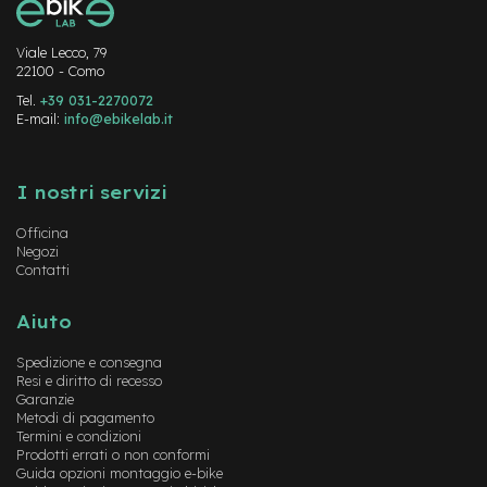
e
-
M
Viale Lecco, 79
T
22100 - Como
B
Tel.
+39 031-2270072
U
E-mail:
info@ebikelab.it
s
a
Instagram
FaceBook
YouTube
t
o
I nostri servizi
e
Officina
-
Negozi
C
Contatti
i
t
Aiuto
y
B
Spedizione e consegna
i
Resi e diritto di recesso
k
Garanzie
e
Metodi di pagamento
U
Termini e condizioni
s
Prodotti errati o non conformi
a
Guida opzioni montaggio e-bike
t