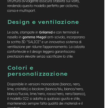
struttura avvolgente assicura stabilità sul volto,
n
rendendo questo modello perfetto per ciclismo,
d
corsa e multisport.
u
r
o
Design e ventilazione
e
Le aste, stampate in
Grilamid
e con terminali e
-
nasello in
gomma Megol
anti-scivolo, incorporano
U
la scritta 3D “SALICE” e un innovativo sistema di
r
ventilazione per ridurre l’appannamento. La calzata
b
a
confortevole e il design leggero garantiscono
n
prestazioni elevate senza sacrificare lo stile.
e
Colori e
-
personalizzazione
T
r
e
Disponibile in versioni monocolore (bianco, nero,
k
lime, cristallo) o bicolore (bianco/blu, bianco/nero,
k
bianco/fucsia, lime/nero, rosso/nero, nero/bianco),
i
il modello 022 si adatta a qualsiasi gusto e stile,
n
mantenendo sempre l’alta qualità dei materiali e il
g