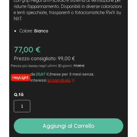
con grip Megol anti-scivolo e sistema di ventilazione per
B
F
ridurre l’appannamento. Disponibili in diverse colorazioni
r
e lenti specchiate, trasparenti o fotocromatiche RWX by
o
NXT.
n
t
Colore:
Bianco
/
H
a
77,00 €
r
d
99,00 €
t
Prezzo più basso negli ultimi 30 giorni:
77,00 €
a
i
da
25,67 €
/mese per 3 mesi senza
l
interessi
scopri di più
m
Q.tà
o
t
o
r
e
c
Aggiungi al Carrello
e
n