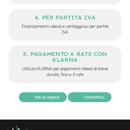
d
s
U
PER PARTITA IVA
s
Finanziamento veloce e vantaggioso per partite
a
t
IVA
o
e
PAGAMENTO A RATE CON
-
T
KLARNA
r
Utilizza KLARNA per pagamenti rateali di breve
e
k
durata, fino a 4 rate
k
i
n
g
Vai ai negozi
Contattaci
U
s
a
t
o