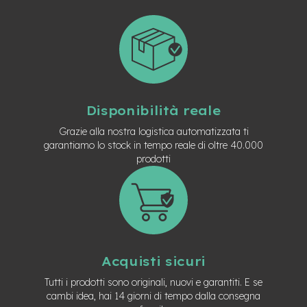
M
o
t
o
r
e
a
m
o
Disponibilità reale
z
z
Grazie alla nostra logistica automatizzata ti
o
garantiamo lo stock in tempo reale di oltre 40.000
prodotti
e
-
B
i
k
e
P
i
Acquisti sicuri
e
g
Tutti i prodotti sono originali, nuovi e garantiti. E se
h
cambi idea, hai 14 giorni di tempo dalla consegna
e