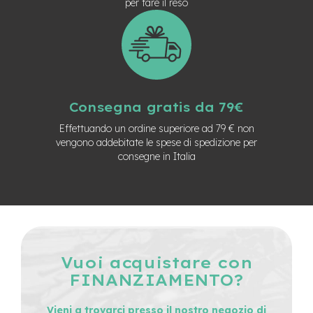
per fare il reso
v
o
l
i
M
o
t
Consegna gratis da 79€
o
r
Effettuando un ordine superiore ad 79 € non
e
vengono addebitate le spese di spedizione per
c
consegne in Italia
e
n
t
r
a
l
e
M
Vuoi acquistare con
o
FINANZIAMENTO?
t
o
r
Vieni a trovarci presso il nostro negozio di