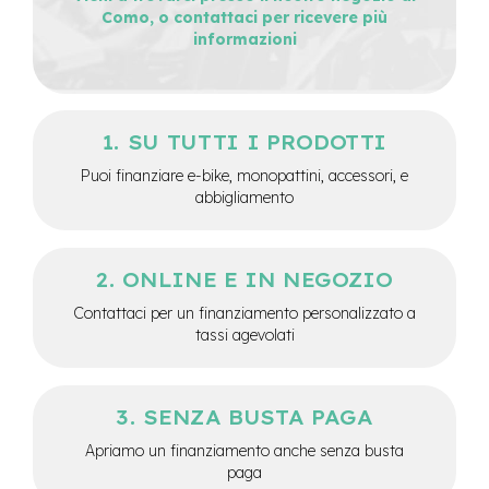
e
Como, o contattaci per ricevere più
a
informazioni
m
o
z
z
o
SU TUTTI I PRODOTTI
e
Puoi finanziare e-bike, monopattini, accessori, e
-
abbigliamento
B
i
k
e
ONLINE E IN NEGOZIO
C
a
Contattaci per un finanziamento personalizzato a
r
tassi agevolati
g
o
e
SENZA BUSTA PAGA
-
K
Apriamo un finanziamento anche senza busta
i
paga