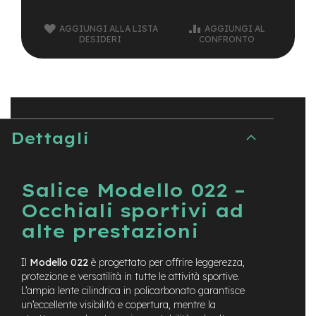
t
r
AGGIUNGI ALLA LISTA
AGGIUNGI AL
a
DESIDERI
CONFRONTO
l
e
m
o
t
o
r
Dettagli
e
a
m
o
Salice Modello 022 –
z
Occhiali sportivi ad
z
o
alte prestazioni
e
-
Il
Modello 022
è progettato per offrire leggerezza,
M
protezione e versatilità in tutte le attività sportive.
T
L’ampia lente cilindrica in policarbonato garantisce
B
un’eccellente visibilità e copertura, mentre la
E