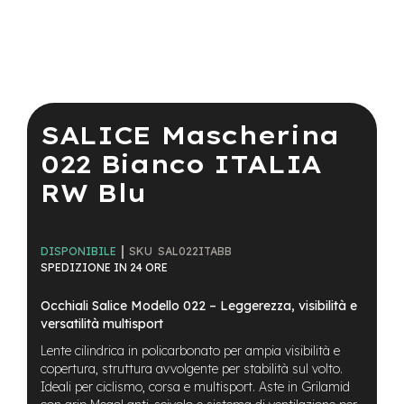
a
i
n
e
Vai
-
all'inizio
M
della
SALICE Mascherina
T
galleria
B
di
022 Bianco ITALIA
S
immagini
u
RW Blu
p
e
r
l
SKU
SAL022ITABB
DISPONIBILE
i
SPEDIZIONE IN 24 ORE
g
h
Occhiali Salice Modello 022 – Leggerezza, visibilità e
t
versatilità multisport
e
Lente cilindrica in policarbonato per ampia visibilità e
-
copertura, struttura avvolgente per stabilità sul volto.
M
Ideali per ciclismo, corsa e multisport. Aste in Grilamid
T