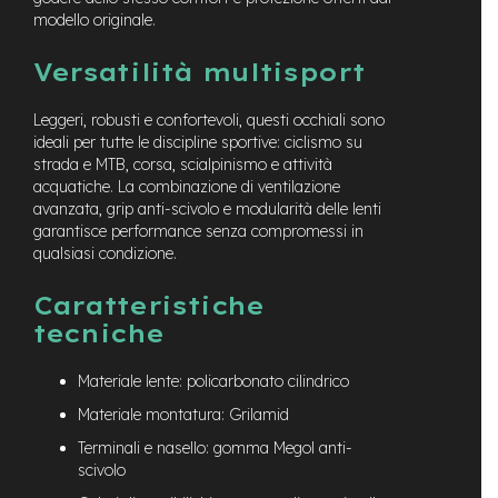
M
modello originale.
o
t
Versatilità multisport
o
r
e
Leggeri, robusti e confortevoli, questi occhiali sono
c
ideali per tutte le discipline sportive: ciclismo su
e
strada e MTB, corsa, scialpinismo e attività
n
acquatiche. La combinazione di ventilazione
t
avanzata, grip anti-scivolo e modularità delle lenti
r
a
garantisce performance senza compromessi in
l
qualsiasi condizione.
e
Caratteristiche
e
tecniche
-
G
r
Materiale lente: policarbonato cilindrico
a
v
Materiale montatura: Grilamid
e
Terminali e nasello: gomma Megol anti-
l
scivolo
e