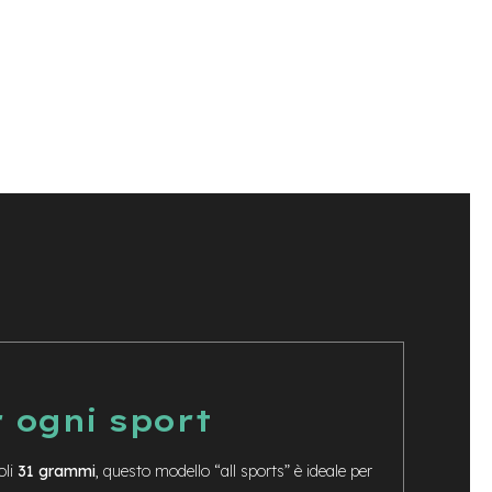
r ogni sport
oli
31 grammi
, questo modello “all sports” è ideale per