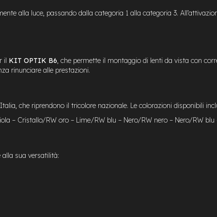
nte alla luce, passando dalla categoria 1 alla categoria 3. All’attivaz
 il
KIT OPTIK B6
, che permette il montaggio di lenti da vista con corr
za rinunciare alle prestazioni.
 Italia, che riprendono il tricolore nazionale. Le colorazioni disponibili in
iola – Cristallo/RW oro – Lime/RW blu – Nero/RW nero – Nero/RW blu 
alla sua versatilità: