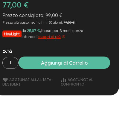
77,00 €
99,00 €
Prezzo più basso negli ultimi 30 giorni:
77,00 €
da
25,67 €
/mese per 3 mesi senza
interessi
scopri di più
Q.tà
Aggiungi al Carrello
AGGIUNGI ALLA LISTA
AGGIUNGI AL
DESIDERI
CONFRONTO