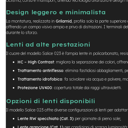
ciclismo, corsa e multisport, unendo tecnologia avanzata e design m
Usato
e-
Design leggero e minimalista
Trekking
Usato
La montatura, realizzata in
Grilamid
, profila solo la parte superiore
offrendo un campo visivo ampio e privo di distrazioni. I terminali del
e-
durante lo sforzo.
MTB
Usato
Lenti ad alte prestazioni
e-
City
Il cuore del modello Salice 023 è l’ampia lente in policarbonato, resi
Bike
HC – High Contrast
: migliora la separazione dei colori, offre
Usato
Trattamento antiriflesso
: elimina fastidiosi abbagliamenti, pe
e-
Fat
Trattamento idrofobico
: fa scivolare via acqua e polvere, 
Bike
Protezione UV400
: copertura totale dai raggi ultravioletti.
Usato
Bici
Opzioni di lenti disponibili
Muscolari
Il modello Salice 023 offre diverse configurazioni di lenti per adattars
Usato
Lente RW specchiata (Cat. 3)
per giornate di pieno sole;
Bike
Bambino
Lente arancione (Cat. 1)
per condizioni di scarsa luminosità;