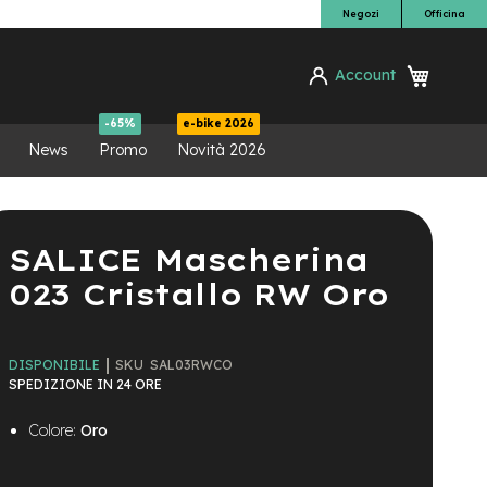
Negozi
Officina
Carrello
Account
ca
-65%
e-bike 2026
News
Promo
Novità 2026
SALICE Mascherina
023 Cristallo RW Oro
SKU
SAL03RWCO
DISPONIBILE
SPEDIZIONE IN 24 ORE
Colore:
Oro