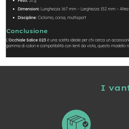
Peso:
31 g
8
Dimensioni:
Lunghezza 167 mm – Larghezza 152 mm – Alte
Coperture
Discipline:
Ciclismo, corsa, multisport
10
Coperture
Conclusione
rigide
8
L’
Occhiale Salice 023
è una scelta ideale per chi cerca un accessori
gamma di colori e compatibilità con lenti da vista, questo modello 
Coperture
rigide
10
Coperture
varie
misure
I van
Dischi
monopattino
Illuminazione
Leve
freno
monopattino