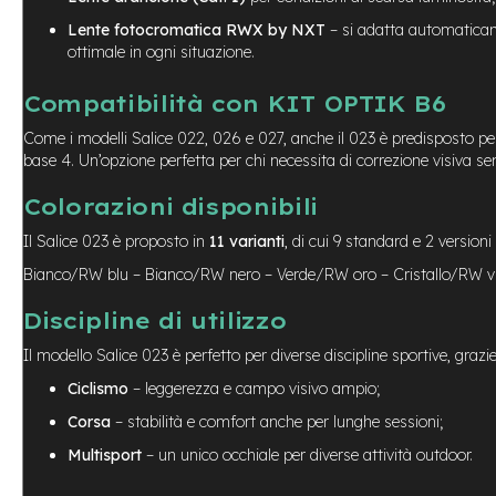
City
Lente fotocromatica RWX by NXT
– si adatta automaticame
Bike
ottimale in ogni situazione.
BMX
Compatibilità con KIT OPTIK B6
MTB
Mtb
Come i modelli Salice 022, 026 e 027, anche il 023 è predisposto per
Full
base 4. Un’opzione perfetta per chi necessita di correzione visiva sen
Mtb
Colorazioni disponibili
Front
Bici
Il Salice 023 è proposto in
11 varianti
, di cui 9 standard e 2 versioni
pieghevoli
Bianco/RW blu – Bianco/RW nero – Verde/RW oro – Cristallo/RW v
Bici
Discipline di utilizzo
da
corsa
Il modello Salice 023 è perfetto per diverse discipline sportive, grazie 
Gravel
Ciclismo
– leggerezza e campo visivo ampio;
e-
Corsa
– stabilità e comfort anche per lunghe sessioni;
Scooter
Accessori
Multisport
– un unico occhiale per diverse attività outdoor.
Alimentatori
monopattino