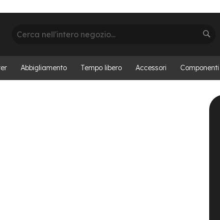
Cerca
Cer
er
Abbigliamento
Tempo libero
Accessori
Componenti