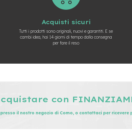
Acquisti sicuri
Tutti i prodotti sono originali, nuovi e garantiti. E se
cambi idea, hai 14 giorni di tempo dalla consegna
per fare il reso
acquistare con FINANZIA
i presso il nostro negozio di Como, o contattaci per ricevere 