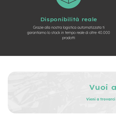
Manubri
Minuterie
Metalliche
Disponibilità reale
Pastiglie
monopattino
Grazie alla nostra logistica automatizzata ti
garantiamo lo stock in tempo reale di oltre 40.000
Parafanghi,
prodotti
Parti
in
Plastica
e
Gomma
Ricambi
elettrici
monopattini
Acceleratori
Vuoi 
Blocco
motore
Vieni a trovarc
Dashboard
Mozzi