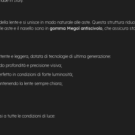
ade in Italy.
 della lente e si unisce in modo naturale alle aste. Questa struttura riduc
le aste e il nasello sono in
gomma Megol antiscivolo
, che assicura st
stente e leggera, dotata di tecnologie di ultima generazione:
ndo profondità e precisione visiva;
rfetto in condizioni di forte luminosità;
mantenendo la lente sempre chiara;
i a tutte le condizioni di luce: