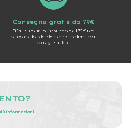
Consegna gratis da 79€
Effettuando un ordine superiore ad 79 € non
vengono addebitate le spese di spedizione per
consegne in Italia
MENTO?
più informazioni