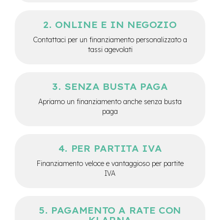
e
a
ONLINE E IN NEGOZIO
m
o
Contattaci per un finanziamento personalizzato a
z
tassi agevolati
z
o
e
SENZA BUSTA PAGA
-
B
Apriamo un finanziamento anche senza busta
i
paga
k
e
C
a
PER PARTITA IVA
r
g
Finanziamento veloce e vantaggioso per partite
o
IVA
e
-
K
PAGAMENTO A RATE CON
i