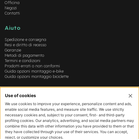
e
Officina
Negozi
-
Contatti
M
T
B
Aiuto
U
s
Spedizione e consegna
a
Resi e diritto di recesso
t
Garanzie
o
Metodi di pagamento
Termini e condizioni
e
Prodotti errati o non conformi
-
Guida opzioni montaggio e-bike
C
Guida opzioni montaggio biciclette
i
t
Account
y
B
Login
i
Registrazione
k
Il mio account
e
Lista dei desideri
U
s
a
t