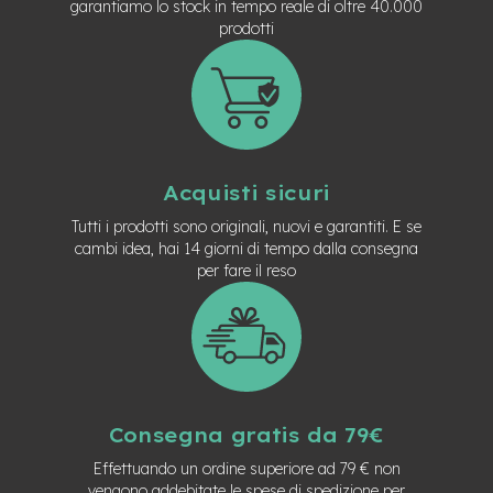
M
garantiamo lo stock in tempo reale di oltre 40.000
o
prodotti
t
o
r
e
a
m
o
z
Acquisti sicuri
z
o
Tutti i prodotti sono originali, nuovi e garantiti. E se
cambi idea, hai 14 giorni di tempo dalla consegna
e
per fare il reso
-
B
i
k
e
P
i
e
Consegna gratis da 79€
g
h
Effettuando un ordine superiore ad 79 € non
e
vengono addebitate le spese di spedizione per