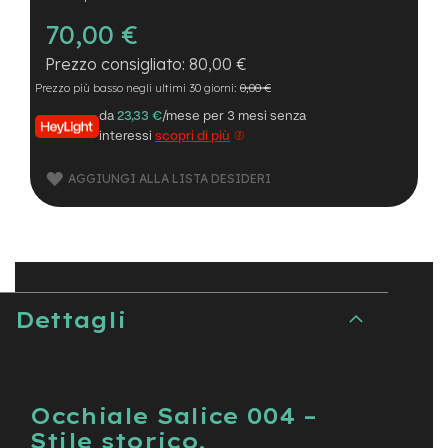
B
F
70,00 €
r
o
80,00 €
n
Prezzo più basso negli ultimi 30 giorni:
0,00 €
t
/
da
23,33 €
/mese per 3 mesi senza
H
interessi
scopri di più
a
r
AGGIUNGI ALLA LISTA DESIDERI
d
t
a
i
l
m
o
Dettagli
t
o
r
e
c
Occhiale Salice 004 –
e
Stile storico,
n