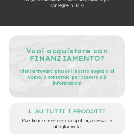
v
consegne in Italia
o
l
i
M
o
t
o
Vuoi acquistare con
r
e
FINANZIAMENTO?
c
e
Vieni a trovarci presso il nostro negozio di
n
Como, o contattaci per ricevere più
t
informazioni
r
a
l
e
SU TUTTI I PRODOTTI
M
o
Puoi finanziare e-bike, monopattini, accessori, e
t
abbigliamento
o
r