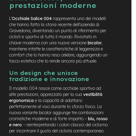
t
prestazioni moderne
r
a
l
L’
Occhiale Salice 004
rappresenta uno dei modelli
e
che hanno fatto la storia recente dell’azienda di
Gravedona, diventando un punto di riferimento per
m
ciclisti e sportivi di tutto il mondo. Rivisitato in
o
chiave moderna con una nuova versione
bicolor
,
t
mantiene intatte le caratteristiche di leggerezza e
o
comfort che lo hanno reso celebre, aggiungendo un
r
tocco estetico che lo rende ancora più attuale.
e
a
Un design che unisce
m
tradizione e innovazione
o
z
Il modello 004 nasce come occhiale sportivo ad
z
alte prestazioni, apprezzato per la sua
vestibilità
o
ergonomica
e la capacità di adattarsi
perfettamente al viso durante lo sforzo fisico. La
e
-
nuova variante bicolor aggiunge tre combinazioni
M
cromatiche moderne e di forte impatto –
blu, rosso
T
e nero
– reinterpretando i colori classici del ciclismo
B
per incontrare il gusto del ciclista contemporaneo.
E