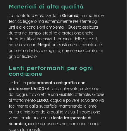
n
Materiali di alta qualità
d
u
La montatura è realizzata in
Grilamid
, un materiale
r
tecnico leggero ma estremamente resistente agli
o
urti e alle condizioni ambientali. Questo assicura
durata nel tempo, stabilità e protezione anche
e
durante utilizzi intensivi. I terminali delle aste e il
-
nasello sono in
Megol
, un elastomero speciale che
U
unisce morbidezza e rigidità, garantendo comfort e
r
grip antiscivolo.
b
a
Lenti performanti per ogni
n
condizione
e
Le lenti in
policarbonato antigraffio con
-
protezione UV400
offrono un’elevata protezione
T
r
dai raggi ultravioletti e una visibilità ottimale. Grazie
e
al trattamento
IDRO
, acqua e polvere scivolano via
k
facilmente dalla superficie, mantenendo la lente
k
pulita e migliorando la qualità visiva. In dotazione
i
viene fornita anche una
lente trasparente di
n
ricambio
, ideale per uscite serali o in condizioni di
g
scarsa luminosità.