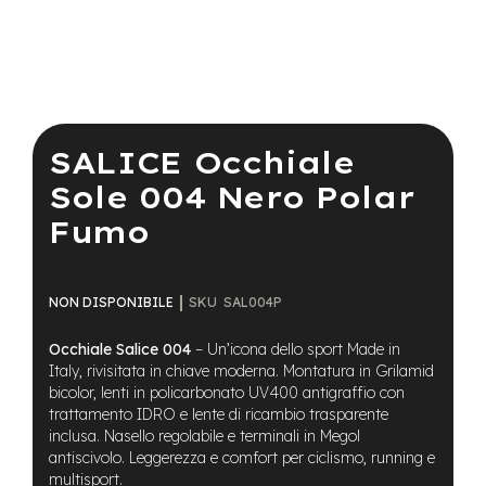
a
i
n
e
Vai
-
all'inizio
M
della
SALICE Occhiale
T
galleria
B
di
Sole 004 Nero Polar
S
immagini
u
Fumo
p
e
r
l
SKU
SAL004P
NON DISPONIBILE
i
g
Occhiale Salice 004
– Un’icona dello sport Made in
h
t
Italy, rivisitata in chiave moderna. Montatura in Grilamid
bicolor, lenti in policarbonato UV400 antigraffio con
e
trattamento IDRO e lente di ricambio trasparente
-
inclusa. Nasello regolabile e terminali in Megol
M
antiscivolo. Leggerezza e comfort per ciclismo, running e
T
multisport.