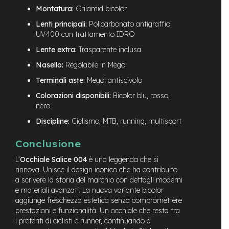
M
Montatura:
Grilamid bicolor
o
t
Lenti principali:
Policarbonato antigraffio
o
UV400 con trattamento IDRO
r
Lente extra:
Trasparente inclusa
e
c
Nasello:
Regolabile in Megol
e
n
Terminali aste:
Megol antiscivolo
t
Colorazioni disponibili:
Bicolor blu, rosso,
r
a
nero
l
Discipline:
Ciclismo, MTB, running, multisport
e
Conclusione
e
-
L’
Occhiale Salice 004
è una leggenda che si
G
rinnova. Unisce il design iconico che ha contribuito
r
a scrivere la storia del marchio con dettagli moderni
a
v
e materiali avanzati. La nuova variante bicolor
e
aggiunge freschezza estetica senza compromettere
l
prestazioni e funzionalità. Un occhiale che resta tra
i preferiti di ciclisti e runner, continuando a
e