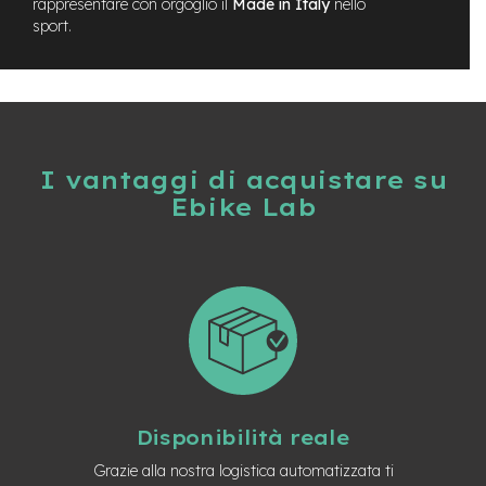
rappresentare con orgoglio il
Made in Italy
nello
-
sport.
F
a
t
B
i
k
e
I vantaggi di acquistare su
M
Ebike Lab
o
t
o
r
e
c
e
n
t
r
a
l
Disponibilità reale
e
Grazie alla nostra logistica automatizzata ti