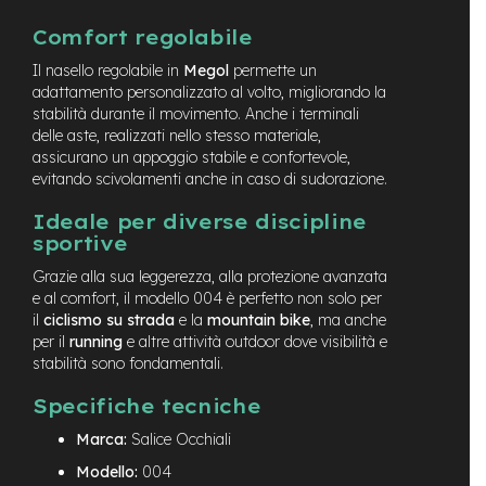
e
Comfort regolabile
-
C
Il nasello regolabile in
Megol
permette un
i
adattamento personalizzato al volto, migliorando la
t
stabilità durante il movimento. Anche i terminali
y
delle aste, realizzati nello stesso materiale,
b
assicurano un appoggio stabile e confortevole,
i
k
evitando scivolamenti anche in caso di sudorazione.
e
Ideale per diverse discipline
m
sportive
o
Grazie alla sua leggerezza, alla protezione avanzata
t
o
e al comfort, il modello 004 è perfetto non solo per
r
il
ciclismo su strada
e la
mountain bike
, ma anche
e
per il
running
e altre attività outdoor dove visibilità e
a
stabilità sono fondamentali.
m
o
Specifiche tecniche
z
z
Marca:
Salice Occhiali
o
Modello:
004