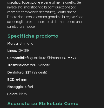
specifica, l’operazione è generalmente diretta. Se
-
invece stai modificando la configurazione (ad
F
esempio cambiando dentature), valuta anche
a
t
l’interazione con la corona grande e la regolazione
B
del deragliatore anteriore, così da mantenere una
i
cambiata efficace.
k
e
Specifiche prodotto
M
Marca:
Shimano
o
Linea:
DEORE
t
o
Compatibilità:
guarniture Shimano
FC-M627
r
e
Trasmissione:
2x10
velocità
c
Dentatura:
22T
(22 denti)
e
n
BCD:
64 mm
t
r
Fissaggio:
4 fori
a
Colore:
Nero
l
e
Acquista su EbikeLab Como