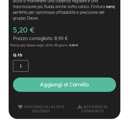
B
aiuta a mantenere una cadenza regolare e una
F
trasmissione più fluida anche sotto carico. Finitura
nera
,
r
perfetta per ripristinare affidabilità e precisione del
o
gruppo Deore.
n
t
5,20 €
/
H
8,90 €
a
Prezzo più basso negli ultimi 30 giorni:
5,20 €
r
d
Q.tà
t
a
i
l
Aggiungi al Carrello
m
o
t
o
r
AGGIUNGI ALLA LISTA
AGGIUNGI AL
e
DESIDERI
CONFRONTO
c
e
n