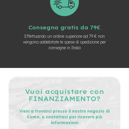
e
a
m
o
z
Consegna gratis da 79€
z
o
Effettuando un ordine superiore ad 79 € non
vengono addebitate le spese di spedizione per
e
consegne in Italia
-
B
i
k
e
C
a
r
Vuoi acquistare con
g
FINANZIAMENTO?
o
e
Vieni a trovarci presso il nostro negozio di
-
Como, o contattaci per ricevere più
K
informazioni
i