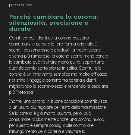
percorsi misti.
e
-
Perché cambiare la corona:
C
silenziosità, precisione e
i
t
durata
y
Con il tempo, i denti della corona possono
b
consumarsi e perdere la loro forma originale. I
i
k
segnali possono essere graduali: la trasmissione
e
diventa più rumorosa, la catena scorre meno bene e
la cambiata può risultare meno pulita, soprattutto
m
quando cambi sotto sforzo in salita. Sostituire la
o
corona è un intervento semplice ma molto efficace:
t
ripristina l’ingaggio corretto tra catena e denti,
o
migliorando la scorrevolezza e rendendo la pedalata
r
più “rotonda”.
e
a
Inoltre, una corona in buone condizioni contribuisce
m
a un’usura più regolare del resto della trasmissione.
o
Se la catena è già molto usurata, però, può
z
consumare rapidamente anche una corona nuova:
z
per questo è sempre consigliabile controllare
o
l’allungamento della catena e valutare la