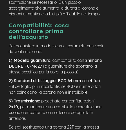
sostituzione se necessario. È un piccolo
M
o
accorgimento che aumenta la durata di corona e
t
pignoni e mantiene la bici più affidabile nel tempo.
o
r
Compatibilità: cosa
e
controllare prima
c
dell’acquisto
e
n
Per acquistare in modo sicuro, i parametri principali
t
da verificare sono:
r
a
1) Modello guarnitura:
compatibilità con
Shimano
l
DEORE FC-M627
(o guarniture che adottano la
e
stessa specifica per la corona piccola).
2) Standard di fissaggio:
BCD 64 mm
con
4 fori
.
e
È il dettaglio più importante: se BCD e numero fori
-
G
non coincidono, la corona non è installabile.
r
3) Trasmissione:
progettata per configurazioni
a
2x10
, per mantenere una cambiata coerente e una
v
buona compatibilità con catena e deragliatore
e
l
anteriore.
Se stai sostituendo una corona 22T con la stessa
e