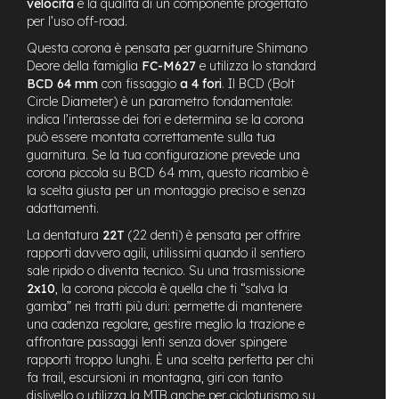
velocità
e la qualità di un componente progettato
n
per l’uso off-road.
d
u
Questa corona è pensata per guarniture Shimano
r
Deore della famiglia
FC-M627
e utilizza lo standard
o
BCD 64 mm
con fissaggio
a 4 fori
. Il BCD (Bolt
Circle Diameter) è un parametro fondamentale:
e
indica l’interasse dei fori e determina se la corona
-
può essere montata correttamente sulla tua
U
guarnitura. Se la tua configurazione prevede una
r
corona piccola su BCD 64 mm, questo ricambio è
b
a
la scelta giusta per un montaggio preciso e senza
n
adattamenti.
La dentatura
22T
(22 denti) è pensata per offrire
e
rapporti davvero agili, utilissimi quando il sentiero
-
sale ripido o diventa tecnico. Su una trasmissione
T
r
2x10
, la corona piccola è quella che ti “salva la
e
gamba” nei tratti più duri: permette di mantenere
k
una cadenza regolare, gestire meglio la trazione e
k
affrontare passaggi lenti senza dover spingere
i
rapporti troppo lunghi. È una scelta perfetta per chi
n
fa trail, escursioni in montagna, giri con tanto
g
dislivello o utilizza la MTB anche per cicloturismo su