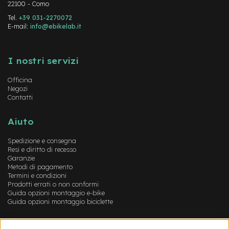
22100 - Como
o
Tel.
+39 031-2270072
e
E-mail:
info@ebikelab.it
-
F
Instagram
FaceBook
YouTube
a
I nostri servizi
t
B
Officina
i
Negozi
k
Contatti
e
U
s
Aiuto
a
t
Spedizione e consegna
o
Resi e diritto di recesso
Garanzie
B
Metodi di pagamento
i
Termini e condizioni
c
Prodotti errati o non conformi
i
Guida opzioni montaggio e-bike
M
Guida opzioni montaggio biciclette
u
s
Account