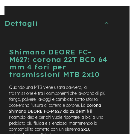
t
r
a
l
Dettagli
e
m
o
t
Shimano DEORE FC-
o
r
M627: corona 22T BCD 64
e
mm 4 fori per
a
m
trasmissioni MTB 2x10
o
z
Quando una MTB viene usata davvero, la
z
trasmissione è tra i componenti che lavorano di più:
o
fango, polvere, lavaggi e cambiata sotto sforzo
accelerano l’usura di catena e corone. La
corona
e
-
Shimano DEORE FC-M627 da 22 denti
è il
M
ricambio ideale per chi vuole riportare la bici a una
T
pedalata più fluida e silenziosa, mantenendo la
B
compatibilità corretta con un sistema
2x10
E