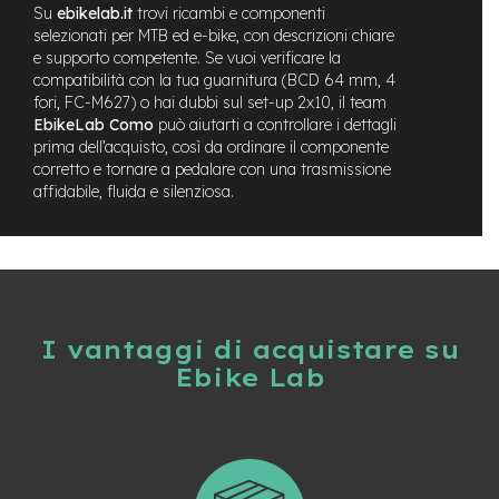
M
Su
ebikelab.it
trovi ricambi e componenti
o
selezionati per MTB ed e-bike, con descrizioni chiare
t
e supporto competente. Se vuoi verificare la
o
compatibilità con la tua guarnitura (BCD 64 mm, 4
r
fori, FC-M627) o hai dubbi sul set-up 2x10, il team
e
a
EbikeLab Como
può aiutarti a controllare i dettagli
m
prima dell’acquisto, così da ordinare il componente
o
corretto e tornare a pedalare con una trasmissione
z
affidabile, fluida e silenziosa.
z
o
e
-
B
i
I vantaggi di acquistare su
k
e
Ebike Lab
P
i
e
g
h
e