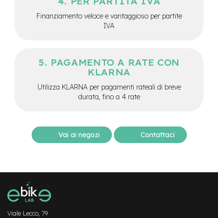
PER PARTITA IVA
e
-
Finanziamento veloce e vantaggioso per partite
M
IVA
T
B
U
s
PAGAMENTO A RATE CON
a
KLARNA
t
o
Utilizza KLARNA per pagamenti rateali di breve
durata, fino a 4 rate
e
-
C
i
Vai ai negozi
Contattaci
t
y
B
i
k
e
U
s
a
Viale Lecco, 79
t