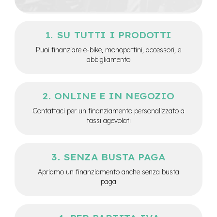
d
s
U
SU TUTTI I PRODOTTI
s
a
Puoi finanziare e-bike, monopattini, accessori, e
t
abbigliamento
o
e
-
ONLINE E IN NEGOZIO
T
r
Contattaci per un finanziamento personalizzato a
e
tassi agevolati
k
k
i
n
SENZA BUSTA PAGA
g
U
Apriamo un finanziamento anche senza busta
s
paga
a
t
o