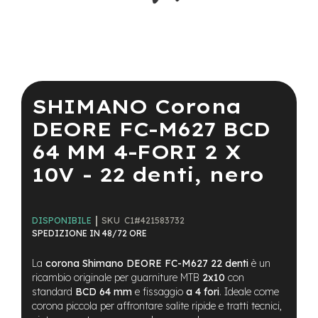
a
i
n
e
Vai
-
all'inizio
M
della
SHIMANO Corona
T
galleria
B
di
DEORE FC-M627 BCD
S
immagini
u
64 MM 4-FORI 2 X
p
e
10V - 22 denti, nero
r
l
i
g
SKU
C1#421583732
DISPONIBILE
h
SPEDIZIONE IN 48/72 ORE
t
La
corona Shimano DEORE FC-M627 22 denti
è un
e
ricambio originale per guarniture MTB
2x10
con
-
standard
BCD 64 mm
e fissaggio
a 4 fori
. Ideale come
M
corona piccola per affrontare salite ripide e tratti tecnici,
T