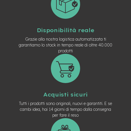
v
o
l
i
M
Disponibilità reale
o
Grazie alla nostra logistica automatizzata ti
t
o
garantiamo lo stock in tempo reale di oltre 40.000
r
prodotti
e
c
e
n
t
r
a
l
Acquisti sicuri
e
Tutti i prodotti sono originali, nuovi e garantiti. E se
M
cambi idea, hai 14 giorni di tempo dalla consegna
o
per fare il reso
t
o
r