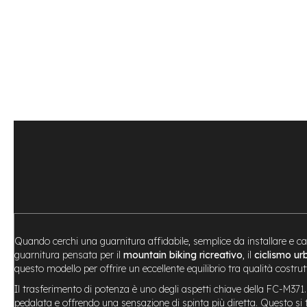
Bike
Motore
centrale
Motore
a
mozzo
Vai
all'inizio
e-
della
Bike
galleria
Pieghevoli
di
Motore
immagini
centrale
Motore
a
mozzo
e-
Quando cerchi una guarnitura affidabile, semplice da installare e ca
Bike
guarnitura pensata per il
mountain biking ricreativo
, il
ciclismo u
Cargo
questo modello per offrire un eccellente equilibrio tra qualità costrutt
e-
Il trasferimento di potenza è uno degli aspetti chiave della FC-M371
Kids
pedalata e offrendo una sensazione di spinta più diretta. Questo si tr