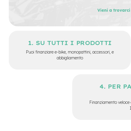
8
Vieni a trovarc
Coperture
10
Coperture
rigide
8
SU TUTTI I PRODOTTI
Coperture
Puoi finanziare e-bike, monopattini, accessori, e
rigide
abbigliamento
10
Coperture
varie
misure
PER P
Dischi
monopattino
Finanziamento veloce 
Illuminazione
Leve
freno
monopattino