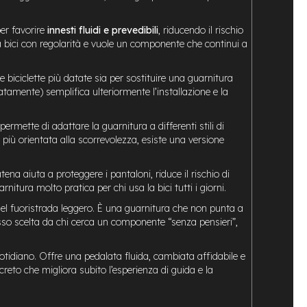
per favorire
innesti fluidi e prevedibili
, riducendo il rischio
la bici con regolarità e vuole un componente che continui a
biciclette più datate sia per sostituire una guarnitura
amente) semplifica ulteriormente l’installazione e la
permette di adattare la guarnitura a differenti stili di
ne più orientata alla scorrevolezza, esiste una versione
tena aiuta a proteggere i pantaloni, riduce il rischio di
ura molto pratica per chi usa la bici tutti i giorni.
e del fuoristrada leggero. È una guarnitura che non punta a
sso scelta da chi cerca un componente “senza pensieri”,
tidiano. Offre una pedalata fluida, cambiata affidabile e
reto che migliora subito l’esperienza di guida e la