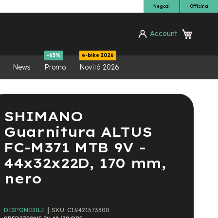
Negozi
Officina
Carrello
Account
ca
-65%
e-bike 2026
News
Promo
Novità 2026
SHIMANO
Guarnitura ALTUS
FC-M371 MTB 9V -
44x32x22D, 170 mm,
nero
SKU
C1#421573300
DISPONIBILE