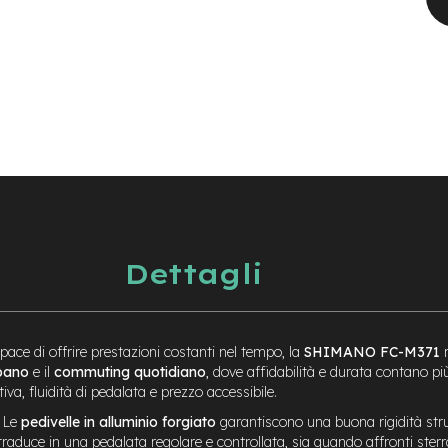
Dettagli
pace di offrire prestazioni costanti nel tempo, la
SHIMANO FC-M371
r
rbano
e il
commuting quotidiano
, dove affidabilità e durata contano p
iva, fluidità di pedalata e prezzo accessibile.
. Le
pedivelle in alluminio forgiato
garantiscono una buona rigidità strut
aduce in una pedalata regolare e controllata, sia quando affronti sterrati