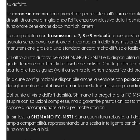
Usato
su asfalto.
e-
Le
corone in acciaio
sono progettate per resistere all’usura e mante
Trekking
di salti di catena e migliorando l’efficienza complessiva della tras
Usato
funzionare bene anche dopo molti chilometri.
e-
La compatibilità con
trasmissioni a 7, 8 e 9 velocità
rende questa gu
MTB
usurata senza dover cambiare altri componenti della trasmissione. 
Usato
manutenzione, grazie a uno standard ancora molto diffuso e facile da
e-
Un altro punto di forza della SHIMANO FC-M371 è la disponibilità d
City
guida, terreni e caratteristiche fisiche del ciclista. Che tu preferisca
Bike
adatta alle tue esigenze (verifica sempre la variante specifica del pr
Usato
In alcune configurazioni è disponibile anche la versione con
paraca
e-
deragliamento e contribuisce a mantenere la trasmissione più ordinat
Fat
Bike
Dal punto di vista dell’affidabilità, Shimano ha progettato la FC-M37
Usato
stupire con soluzioni complesse, ma a garantire prestazioni costan
capace di accompagnare la bici per molte stagioni.
Bici
Muscolari
In sintesi, la
SHIMANO FC-M371
è una guarnitura robusta, affidab
Usato
ampia compatibilità, rappresentando una scelta intelligente per chi 
funzionalità della bici.
Bike
Bambino