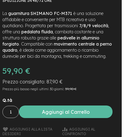
SPEDIZIONE IN 48/72 ORE
La
guarnitura SHIMANO FC-M371
è una soluzione
affidabile e conveniente per MTB ricreativa e uso
quotidiano. Progettata per trasmissioni
7/8/9 velocità
,
offre una
pedalata fluida
, cambiata costante e una
struttura robusta grazie alle
pedivelle in alluminio
forgiato
. Compatibile con
movimento centrale a perno
quadro
, è ideale come aggiornamento o ricambio
durevole per bici da montagna, trekking e commuting.
59,90 €
87,90 €
Prezzo più basso negli ultimi 30 giorni:
59,90 €
Q.tà
Aggiungi al Carrello
AGGIUNGI ALLA LISTA
AGGIUNGI AL
DESIDERI
CONFRONTO