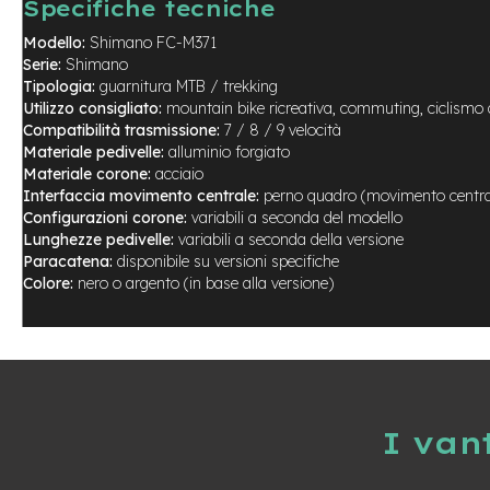
Specifiche tecniche
City
Bike
Modello:
Shimano FC-M371
Serie:
Shimano
BMX
Tipologia:
guarnitura MTB / trekking
MTB
Utilizzo consigliato:
mountain bike ricreativa, commuting, ciclismo 
Mtb
Compatibilità trasmissione:
7 / 8 / 9 velocità
Full
Materiale pedivelle:
alluminio forgiato
Materiale corone:
acciaio
Mtb
Interfaccia movimento centrale:
perno quadro (movimento central
Front
Configurazioni corone:
variabili a seconda del modello
Bici
Lunghezze pedivelle:
variabili a seconda della versione
pieghevoli
Paracatena:
disponibile su versioni specifiche
Colore:
nero o argento (in base alla versione)
Bici
da
corsa
Gravel
e-
Scooter
I van
Accessori
Alimentatori
monopattino