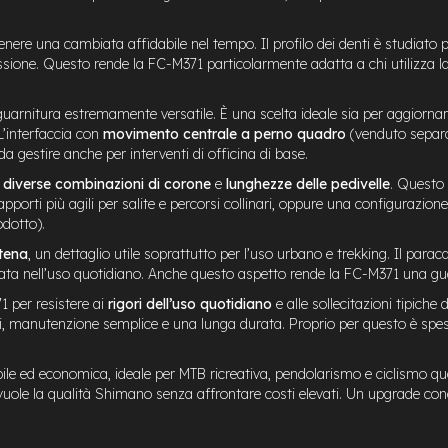
nere una cambiata affidabile nel tempo. Il profilo dei denti è studiato 
missione. Questo rende la FC-M371 particolarmente adatta a chi utilizza 
arnitura estremamente versatile. È una scelta ideale sia per aggiornare 
L’interfaccia con
movimento centrale a perno quadro
(venduto separat
 gestire anche per interventi di officina di base.
i
diverse combinazioni di corone
e
lunghezze delle pedivelle
. Questo 
 rapporti più agili per salite e percorsi collinari, oppure una configurazio
odotto).
tena
, un dettaglio utile soprattutto per l’uso urbano e trekking. Il paraca
a nell’uso quotidiano. Anche questo aspetto rende la FC-M371 una guarnit
1 per resistere ai
rigori dell’uso quotidiano
e alle sollecitazioni tipich
ti, manutenzione semplice e una lunga durata. Proprio per questo è spe
ile ed economica, ideale per MTB ricreativa, pendolarismo e ciclismo quo
vuole la qualità Shimano senza affrontare costi elevati. Un upgrade conc