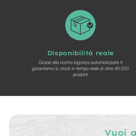
Batterie
monopattino
Borse
monopattino
Camere
d'Aria
monopattino
Disponibilità reale
Camere
Grazie alla nostra logistica automatizzata ti
d'aria
garantiamo lo stock in tempo reale di oltre 40.000
8
prodotti
Camere
d'aria
10
Cavi
e
Guaine
Coperture
monopattino
Vuoi 
Coperture