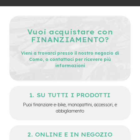
e
a
m
o
z
Vuoi acquistare con
z
o
FINANZIAMENTO?
e
Vieni a trovarci presso il nostro negozio di
-
Como, o contattaci per ricevere più
B
informazioni
i
k
e
C
a
SU TUTTI I PRODOTTI
r
g
Puoi finanziare e-bike, monopattini, accessori, e
o
abbigliamento
e
-
K
ONLINE E IN NEGOZIO
i