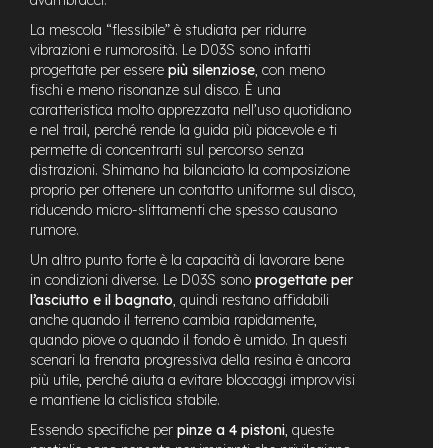
e
La mescola “flessibile” è studiata per ridurre
-
vibrazioni e rumorosità. Le D03S sono infatti
C
progettate per essere
più silenziose
, con meno
i
fischi e meno risonanze sul disco. È una
t
caratteristica molto apprezzata nell’uso quotidiano
y
b
e nel trail, perché rende la guida più piacevole e ti
i
permette di concentrarti sul percorso senza
k
distrazioni. Shimano ha bilanciato la composizione
e
proprio per ottenere un contatto uniforme sul disco,
riducendo micro-slittamenti che spesso causano
m
rumore.
o
t
Un altro punto forte è la capacità di lavorare bene
o
in condizioni diverse. Le D03S sono
progettate per
r
l’asciutto e il bagnato
, quindi restano affidabili
e
anche quando il terreno cambia rapidamente,
a
quando piove o quando il fondo è umido. In questi
m
scenari la frenata progressiva della resina è ancora
o
più utile, perché aiuta a evitare bloccaggi improvvisi
z
e mantiene la ciclistica stabile.
z
o
Essendo specifiche per
pinze a 4 pistoni
, queste