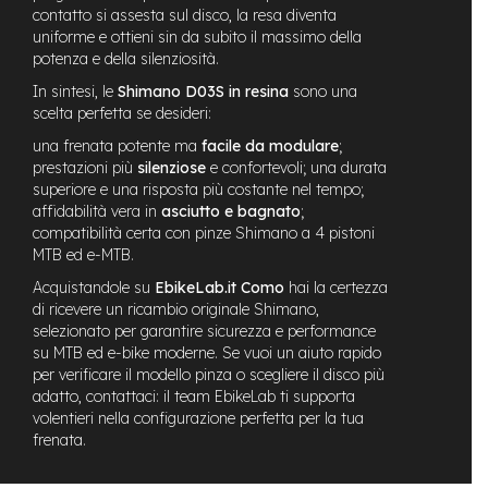
contatto si assesta sul disco, la resa diventa
-
F
uniforme e ottieni sin da subito il massimo della
a
potenza e della silenziosità.
t
In sintesi, le
Shimano D03S in resina
sono una
B
scelta perfetta se desideri:
i
k
una frenata potente ma
facile da modulare
;
e
prestazioni più
silenziose
e confortevoli; una durata
superiore e una risposta più costante nel tempo;
M
affidabilità vera in
asciutto e bagnato
;
o
compatibilità certa con pinze Shimano a 4 pistoni
t
o
MTB ed e-MTB.
r
Acquistandole su
EbikeLab.it Como
hai la certezza
e
di ricevere un ricambio originale Shimano,
c
selezionato per garantire sicurezza e performance
e
n
su MTB ed e-bike moderne. Se vuoi un aiuto rapido
t
per verificare il modello pinza o scegliere il disco più
r
adatto, contattaci: il team EbikeLab ti supporta
a
volentieri nella configurazione perfetta per la tua
l
frenata.
e