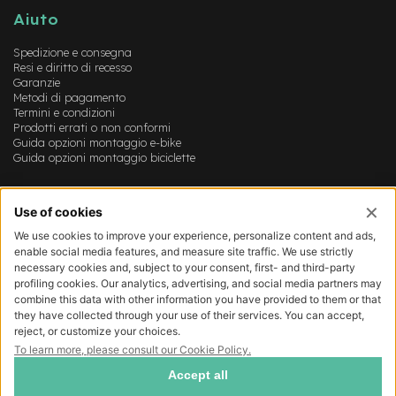
o
Aiuto
e
Spedizione e consegna
-
Resi e diritto di recesso
F
Garanzie
a
Metodi di pagamento
t
Termini e condizioni
B
Prodotti errati o non conformi
i
Guida opzioni montaggio e-bike
k
Guida opzioni montaggio biciclette
e
U
Account
s
a
Login
t
Registrazione
o
Il mio account
Lista dei desideri
B
i
c
i
M
u
s