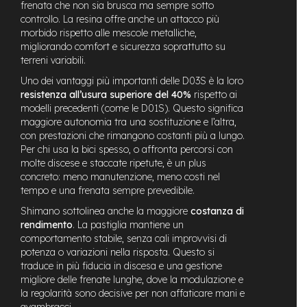
frenata che non sia brusca ma sempre sotto
n
controllo. La resina offre anche un attacco più
d
morbido rispetto alle mescole metalliche,
u
r
migliorando comfort e sicurezza soprattutto su
o
terreni variabili.
Uno dei vantaggi più importanti delle D03S è la loro
e
resistenza all’usura superiore del 40%
rispetto ai
-
modelli precedenti (come le D01S). Questo significa
U
r
maggiore autonomia tra una sostituzione e l’altra,
b
con prestazioni che rimangono costanti più a lungo.
a
Per chi usa la bici spesso, o affronta percorsi con
n
molte discese e staccate ripetute, è un plus
concreto: meno manutenzione, meno costi nel
e
tempo e una frenata sempre prevedibile.
-
T
Shimano sottolinea anche la maggiore
costanza di
r
rendimento
. La pastiglia mantiene un
e
comportamento stabile, senza cali improvvisi di
k
potenza o variazioni nella risposta. Questo si
k
traduce in più fiducia in discesa e una gestione
i
migliore delle frenate lunghe, dove la modulazione e
n
la regolarità sono decisive per non affaticare mani e
g
avambracci.