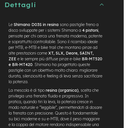
t
Dettagli
r
a
l
e
Le
Shimano D03S in resina
sono pastiglie freno a
disco sviluppate per i sistemi Shimano a
4 pistoni
,
m
pensate per chi cerca una frenata moderna, potente
o
e soprattutto controllabile. Sono il ricambio ideale
t
per MTB, e-MTB e bike trail che montano pinze ad
o
alte prestazioni come
XT, SLX, Deore, SAINT,
r
ZEE
e le sempre più diffuse pinze e-bike
BR-MT520
e
a
e BR-MT420
. Shimano ha progettato queste
m
pastiglie con un obiettivo molto chiaro: migliorare
o
durata, silenziosità e feeling di leva senza sacrificare
z
la potenza.
z
o
La mescola è di tipo
resina (organica)
, scelta che
privilegia una frenata fluida e progressiva. In
e
pratica, quando tiri la leva, la potenza cresce in
-
modo naturale e “leggibile”, permettendoti di dosare
M
la frenata con precisione. Questo è fondamentale
T
su bici moderne e su e-MTB, dove il peso maggiore
B
e la coppia del motore rendono indispensabile una
E