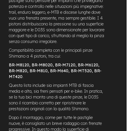
pastiglie sono pensate per impianti che privilegiano
M
potenza e controllo nelle situazioni più impegnative:
o
trail, enduro leggero, e-MTB e discese lunghe dove
t
vuoi una frenata presente, ma sempre gestibile. I 4
o
r
pistoni distribuiscono la pressione su una superficie
e
maggiore e le D03S sono dimensionate per lavorare
c
con quel tipo di carico, sfruttando al meglio la pinza
e
senza consumo irregolare.
n
t
Compatibilità completa con le principali pinze
r
Shimano a 4 pistoni, tra cui:
a
BR-M8120, BR-M8020, BR-M7120, BR-M6120,
l
BR-M820, BR-M810, BR-M640, BR-MT520, BR-
e
MT420
.
e
Questa lista include sia impianti MTB di fascia
-
media e alta, sia freni pensati per e-bike. In pratica,
G
se la tua bici monta una di queste pinze, le D03S
r
sono il ricambio corretto per ripristinare le
a
v
prestazioni originali con la qualità Shimano.
e
Dopo il montaggio, come per tutte le pastiglie
l
nuove, è consigliato un breve rodaggio con frenate
progressive. In questo modo la superficie di
e