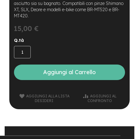
B
asciutto sia su bagnato. Compatibili con pinze Shimano
F
XT, SLX, Deore e modelli e-bike come BR-MT520 e BR-
r
MT420.
o
n
15,00 €
t
/
H
Q.tà
a
r
d
t
a
Aggiungi al Carrello
i
l
m
o
AGGIUNGI ALLA LISTA
AGGIUNGI AL
DESIDERI
CONFRONTO
t
o
r
e
c
e
n