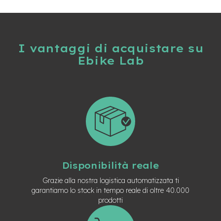
M
o
t
o
r
e
I vantaggi di acquistare su
a
Ebike Lab
m
o
z
z
o
e
-
B
i
k
e
Disponibilità reale
P
i
Grazie alla nostra logistica automatizzata ti
e
garantiamo lo stock in tempo reale di oltre 40.000
g
prodotti
h
e