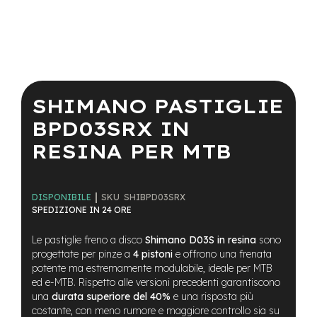
a
i
n
e
Vai
-
all'inizio
M
della
SHIMANO PASTIGLIE
T
galleria
B
di
BPD03SRX IN
S
immagini
u
RESINA PER MTB
p
e
r
l
SKU
SHIBPD03SRX
DISPONIBILE
i
SPEDIZIONE IN 24 ORE
g
h
Le pastiglie freno a disco
Shimano D03S in resina
sono
t
progettate per pinze a
4 pistoni
e offrono una frenata
e
potente ma estremamente modulabile, ideale per MTB
-
ed e-MTB. Rispetto alle versioni precedenti garantiscono
M
una
durata superiore del 40%
e una risposta più
T
costante, con meno rumore e maggiore controllo sia su