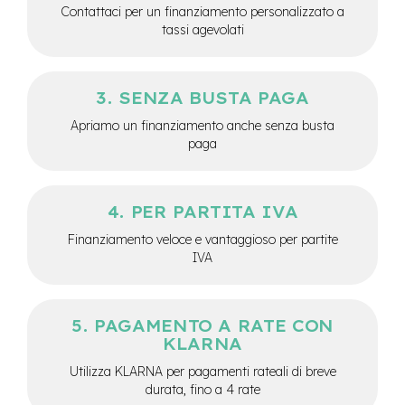
d
Contattaci per un finanziamento personalizzato a
s
tassi agevolati
U
s
a
SENZA BUSTA PAGA
t
o
Apriamo un finanziamento anche senza busta
paga
e
-
T
r
PER PARTITA IVA
e
k
Finanziamento veloce e vantaggioso per partite
k
IVA
i
n
g
U
PAGAMENTO A RATE CON
s
KLARNA
a
t
Utilizza KLARNA per pagamenti rateali di breve
o
durata, fino a 4 rate