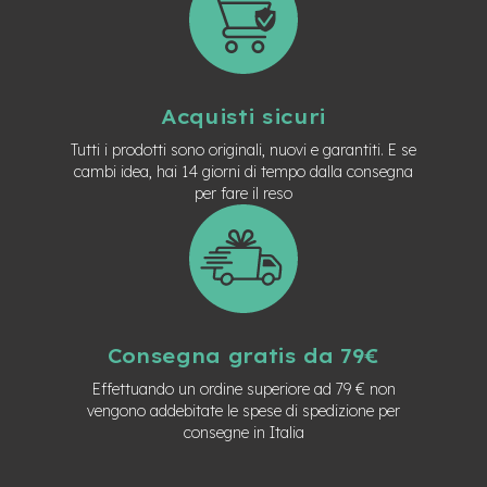
v
o
l
i
M
Acquisti sicuri
o
t
Tutti i prodotti sono originali, nuovi e garantiti. E se
o
cambi idea, hai 14 giorni di tempo dalla consegna
r
per fare il reso
e
c
e
n
t
r
a
l
Consegna gratis da 79€
e
Effettuando un ordine superiore ad 79 € non
M
vengono addebitate le spese di spedizione per
o
consegne in Italia
t
o
r