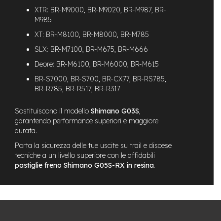
XTR: BR-M9000, BR-M9020, BR-M987, BR-
e
-
M985
C
XT: BR-M8100, BR-M8000, BR-M785
i
t
SLX: BR-M7100, BR-M675, BR-M666
y
b
Deore: BR-M6100, BR-M6000, BR-M615
i
BR-S7000, BR-S700, BR-CX77, BR-RS785,
k
BR-R785, BR-R517, BR-R317
e
m
Sostituiscono il modello
Shimano G03S
,
o
garantendo performance superiori e maggiore
t
durata.
o
r
Porta la sicurezza delle tue uscite su trail e discese
e
tecniche a un livello superiore con le affidabili
a
pastiglie freno Shimano G05S-RX in resina
.
m
o
z
z
o