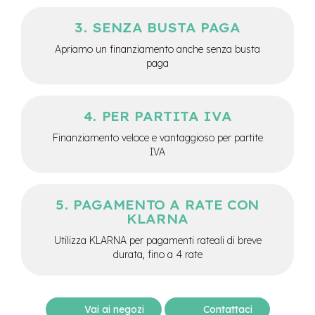
v
o
SENZA BUSTA PAGA
l
i
Apriamo un finanziamento anche senza busta
paga
M
o
t
o
PER PARTITA IVA
r
e
Finanziamento veloce e vantaggioso per partite
c
IVA
e
n
t
r
PAGAMENTO A RATE CON
a
KLARNA
l
e
Utilizza KLARNA per pagamenti rateali di breve
durata, fino a 4 rate
M
o
t
o
Vai ai negozi
Contattaci
r