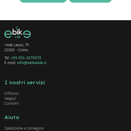
e
a
m
o
z
z
o
Viale Lecco, 79
e
22100 - Como
-
B
Tel.
+39 031-2270072
i
E-mail:
info@ebikelab.it
k
e
Instagram
FaceBook
YouTube
C
I nostri servizi
a
r
g
Officina
Negozi
o
Contatti
e
-
Aiuto
K
i
Spedizione e consegna