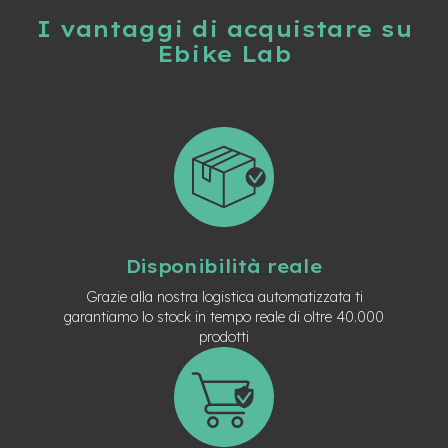
M
I vantaggi di acquistare su
o
t
Ebike Lab
o
r
e
c
e
n
t
r
a
l
e
Disponibilità reale
e
Grazie alla nostra logistica automatizzata ti
-
G
garantiamo lo stock in tempo reale di oltre 40.000
r
prodotti
a
v
e
l
e