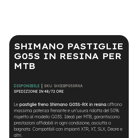
a
i
n
e
Vai
-
all'inizio
M
della
SHIMANO PASTIGLIE
T
galleria
B
di
G05S IN RESINA PER
S
immagini
u
MTB
p
e
r
l
SKU
SHIEBP05SRXA
DISPONIBILE
i
SPEDIZIONE IN 48/72 ORE
g
h
Le
pastiglie freno Shimano G05S-RX in resina
offrono
t
massima potenza frenante e un'usura ridotta del 50%
e
rispetto al modello G03S. Ideali per MTB, garantiscono
-
prestazioni affidabili in ogni condizione, asciutta o
M
bagnata. Compatibili con impianti XTR, XT, SLX, Deore e
T
altri.