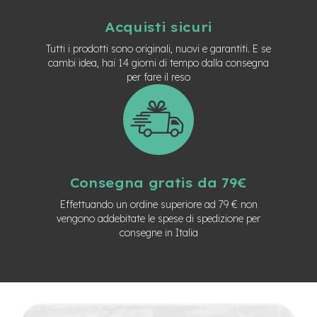
-
F
Acquisti sicuri
a
t
Tutti i prodotti sono originali, nuovi e garantiti. E se
B
cambi idea, hai 14 giorni di tempo dalla consegna
i
per fare il reso
k
e
M
o
t
o
r
Consegna gratis da 79€
e
c
Effettuando un ordine superiore ad 79 € non
e
vengono addebitate le spese di spedizione per
n
consegne in Italia
t
r
a
l
e