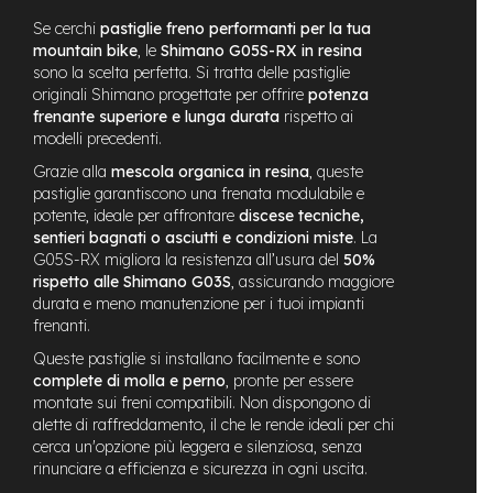
t
r
Se cerchi
pastiglie freno performanti per la tua
a
mountain bike
, le
Shimano G05S-RX in resina
l
sono la scelta perfetta. Si tratta delle pastiglie
e
originali Shimano progettate per offrire
potenza
frenante superiore e lunga durata
rispetto ai
m
modelli precedenti.
o
t
Grazie alla
mescola organica in resina
, queste
o
pastiglie garantiscono una frenata modulabile e
r
potente, ideale per affrontare
discese tecniche,
e
sentieri bagnati o asciutti e condizioni miste
. La
a
G05S-RX migliora la resistenza all’usura del
50%
m
rispetto alle Shimano G03S
, assicurando maggiore
o
durata e meno manutenzione per i tuoi impianti
z
frenanti.
z
o
Queste pastiglie si installano facilmente e sono
complete di molla e perno
, pronte per essere
e
montate sui freni compatibili. Non dispongono di
-
alette di raffreddamento, il che le rende ideali per chi
M
cerca un'opzione più leggera e silenziosa, senza
T
B
rinunciare a efficienza e sicurezza in ogni uscita.
E