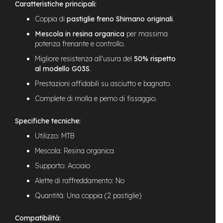
Caratteristiche principali:
n
d
Coppia di
pastiglie freno Shimano originali
.
u
r
Mescola in resina organica
per massima
o
potenza frenante e controllo.
Migliore resistenza all’usura del
50% rispetto
e
al modello G03S
.
-
U
Prestazioni affidabili su asciutto e bagnato.
r
b
Complete di molla e perno di fissaggio.
a
n
Specifiche tecniche:
e
Utilizzo: MTB
-
Mescola: Resina organica
T
r
Supporto: Acciaio
e
k
Alette di raffreddamento: No
k
Quantità: Una coppia (2 pastiglie)
i
n
g
Compatibilità: