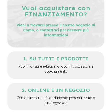
M
o
Vuoi acquistare con
t
FINANZIAMENTO?
o
r
e
Vieni a trovarci presso il nostro negozio di
a
Como, o contattaci per ricevere più
m
informazioni
o
z
z
o
SU TUTTI I PRODOTTI
e
-
Puoi finanziare e-bike, monopattini, accessori, e
B
abbigliamento
i
k
e
P
ONLINE E IN NEGOZIO
i
e
Contattaci per un finanziamento personalizzato a
g
tassi agevolati
h
e