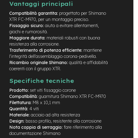
M
Vantaggi principali
o
Compatibilità garantita:
progettato per Shimano
t
o
XTR FC-M970, per un montaggio preciso.
r
Fissaggio sicuro:
aiuta a evitare allentamenti,
e
giochi e rumorosità.
c
Maggiore durata:
materiali robusti con buona
e
resistenza alla corrosione.
n
Trasferimento di potenza efficiente:
mantiene
t
l’integrità dell’assemblaggio corona-pedivella.
r
Ricambio originale Shimano:
qualità e affidabilità
a
coerenti con il gruppo XTR.
l
e
Specifiche tecniche
e
Prodotto:
set viti fissaggio corone
-
Compatibilità:
guarnitura Shimano XTR FC-M970
G
Filettatura:
M8 x 10,1 mm
r
a
Quantità:
4 viti
v
Materiale:
acciaio ad alta resistenza
e
Design:
basso profilo, resistente alla corrosione
l
Nota coppia di serraggio:
fare riferimento alla
documentazione Shimano
e