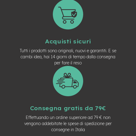
M
o
t
o
r
e
a
m
Acquisti sicuri
o
z
Tutti i prodotti sono originali, nuovi e garantiti. E se
z
cambi idea, hai 14 giorni di tempo dalla consegna
o
per fare il reso
e
-
B
i
k
e
P
Consegna gratis da 79€
i
e
Effettuando un ordine superiore ad 79 € non
g
vengono addebitate le spese di spedizione per
h
consegne in Italia
e