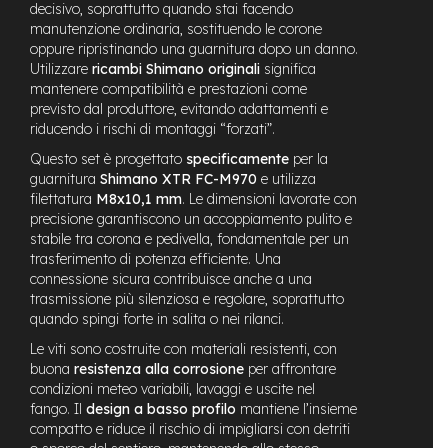
decisivo, soprattutto quando stai facendo
n
manutenzione ordinaria, sostituendo le corone
d
u
oppure ripristinando una guarnitura dopo un danno.
r
Utilizzare
ricambi Shimano originali
significa
o
mantenere compatibilità e prestazioni come
previsto dal produttore, evitando adattamenti e
e
riducendo i rischi di montaggi “forzati”.
-
U
Questo set è progettato
specificamente
per la
r
guarnitura
Shimano XTR FC-M970
e utilizza
b
filettatura
M8x10,1 mm
. Le dimensioni lavorate con
a
precisione garantiscono un accoppiamento pulito e
n
stabile tra corona e pedivella, fondamentale per un
trasferimento di potenza efficiente. Una
e
connessione sicura contribuisce anche a una
-
trasmissione più silenziosa e regolare, soprattutto
T
quando spingi forte in salita o nei rilanci.
r
e
Le viti sono costruite con materiali resistenti, con
k
buona
resistenza alla corrosione
per affrontare
k
condizioni meteo variabili, lavaggi e uscite nel
i
fango. Il
design a basso profilo
mantiene l’insieme
n
compatto e riduce il rischio di impigliarsi con detriti
g