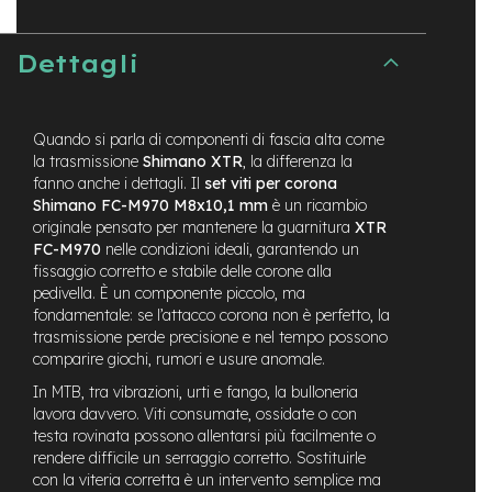
t
r
a
Dettagli
l
e
m
Quando si parla di componenti di fascia alta come
o
la trasmissione
Shimano XTR
, la differenza la
t
fanno anche i dettagli. Il
set viti per corona
o
Shimano FC-M970 M8x10,1 mm
è un ricambio
r
e
originale pensato per mantenere la guarnitura
XTR
a
FC-M970
nelle condizioni ideali, garantendo un
m
fissaggio corretto e stabile delle corone alla
o
pedivella. È un componente piccolo, ma
z
fondamentale: se l’attacco corona non è perfetto, la
z
trasmissione perde precisione e nel tempo possono
o
comparire giochi, rumori e usure anomale.
e
In MTB, tra vibrazioni, urti e fango, la bulloneria
-
lavora davvero. Viti consumate, ossidate o con
M
testa rovinata possono allentarsi più facilmente o
T
rendere difficile un serraggio corretto. Sostituirle
B
con la viteria corretta è un intervento semplice ma
E