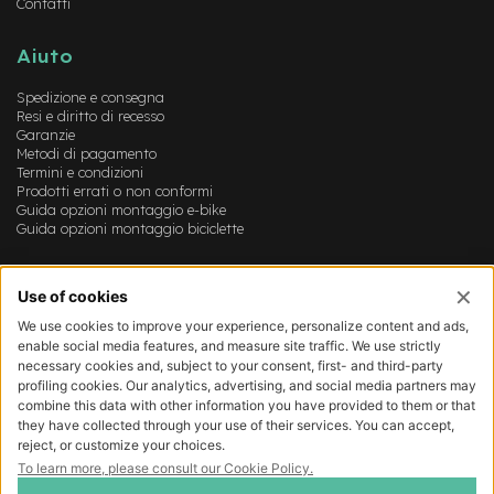
Contatti
e
-
M
Aiuto
T
B
Spedizione e consegna
U
Resi e diritto di recesso
s
Garanzie
a
Metodi di pagamento
t
Termini e condizioni
o
Prodotti errati o non conformi
Guida opzioni montaggio e-bike
Guida opzioni montaggio biciclette
e
-
C
Account
i
t
Login
y
Registrazione
B
Il mio account
i
Lista dei desideri
k
e
U
s
a
t