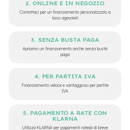
ONLINE E IN NEGOZIO
e
a
Contattaci per un finanziamento personalizzato a
m
tassi agevolati
o
z
z
o
SENZA BUSTA PAGA
e
Apriamo un finanziamento anche senza busta
-
paga
B
i
k
e
PER PARTITA IVA
C
a
Finanziamento veloce e vantaggioso per partite
r
IVA
g
o
e
PAGAMENTO A RATE CON
-
KLARNA
K
i
Utilizza KLARNA per pagamenti rateali di breve