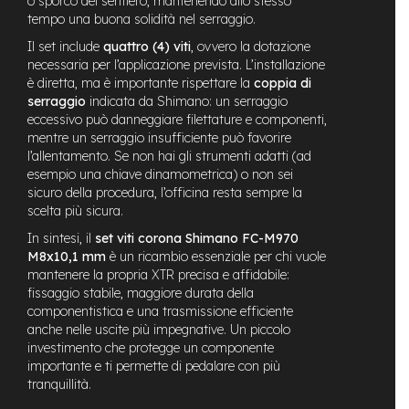
o sporco del sentiero, mantenendo allo stesso
e
tempo una buona solidità nel serraggio.
-
Il set include
quattro (4) viti
, ovvero la dotazione
C
necessaria per l’applicazione prevista. L’installazione
i
è diretta, ma è importante rispettare la
coppia di
t
y
serraggio
indicata da Shimano: un serraggio
b
eccessivo può danneggiare filettature e componenti,
i
mentre un serraggio insufficiente può favorire
k
l’allentamento. Se non hai gli strumenti adatti (ad
e
esempio una chiave dinamometrica) o non sei
sicuro della procedura, l’officina resta sempre la
m
scelta più sicura.
o
t
In sintesi, il
set viti corona Shimano FC-M970
o
M8x10,1 mm
è un ricambio essenziale per chi vuole
r
mantenere la propria XTR precisa e affidabile:
e
fissaggio stabile, maggiore durata della
a
componentistica e una trasmissione efficiente
m
anche nelle uscite più impegnative. Un piccolo
o
investimento che protegge un componente
z
z
importante e ti permette di pedalare con più
o
tranquillità.