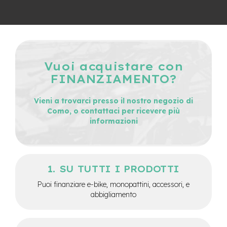
v
o
l
i
M
o
Vuoi acquistare con
t
FINANZIAMENTO?
o
r
e
Vieni a trovarci presso il nostro negozio di
c
Como, o contattaci per ricevere più
e
informazioni
n
t
r
a
l
SU TUTTI I PRODOTTI
e
Puoi finanziare e-bike, monopattini, accessori, e
M
abbigliamento
o
t
o
r