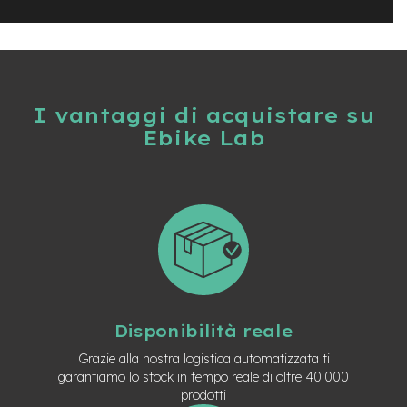
-
F
a
t
B
i
I vantaggi di acquistare su
k
e
Ebike Lab
M
o
t
o
r
e
c
e
n
t
r
Disponibilità reale
a
l
Grazie alla nostra logistica automatizzata ti
e
garantiamo lo stock in tempo reale di oltre 40.000
prodotti