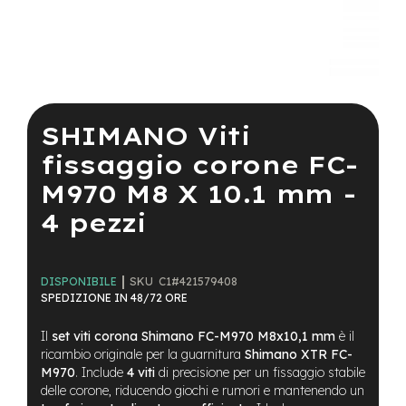
a
i
n
e
Vai
-
all'inizio
M
della
SHIMANO Viti
T
galleria
B
di
fissaggio corone FC-
S
immagini
u
M970 M8 X 10.1 mm -
p
e
4 pezzi
r
l
i
g
SKU
C1#421579408
DISPONIBILE
h
SPEDIZIONE IN 48/72 ORE
t
Il
set viti corona Shimano FC-M970 M8x10,1 mm
è il
e
ricambio originale per la guarnitura
Shimano XTR FC-
-
M970
. Include
4 viti
di precisione per un fissaggio stabile
M
delle corone, riducendo giochi e rumori e mantenendo un
T