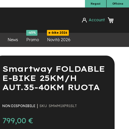
Negozi
Officina
Carrello
Account
ca
-65%
e-bike 2026
News
Promo
Novità 2026
Smartway FOLDABLE
E-BIKE 25KM/H
AUT.35-40KM RUOTA
SKU
SMWM1XPR1SLT
NON DISPONIBILE
799,00 €