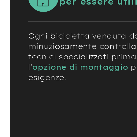
per essere util
Usato
e-
Trekking
Usato
e-
Ogni bicicletta venduta d
MTB
Usato
minuziosamente controlla
e-
tecnici specializzati prima
City
Bike
l’
opzione di montaggio
pi
Usato
esigenze.
e-
Fat
Bike
Usato
Bici
Muscolari
Usato
Bike
Bambino