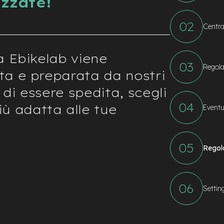
izzate!
Centra
a Ebikelab viene
Regola
ta e preparata da nostri
 di essere spedita, scegli
ù adatta alle tue
Eventu
Regol
Settin