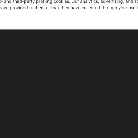
taggi di acquistare su Ebi
Acquisti sicuri
Tutti i prodotti sono originali, nuovi e garantiti. E se
cambi idea, hai 14 giorni di tempo dalla consegna