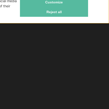
ke Lab
Consegna gratis da 79€
Effettuando un ordine superiore ad 79 € non
vengono addebitate le spese di spedizione per