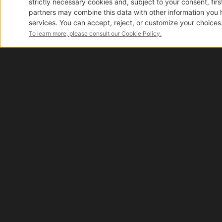
Manubri
Minuterie
Metalliche
Pastiglie
monopattino
Parafanghi,
Parti
I van
in
Plastica
e
Gomma
Ricambi
elettrici
monopattini
Acceleratori
Blocco
motore
Disponibilità reale
Dashboard
Grazie alla nostra logistica automatizzata ti
Mozzi
garantiamo lo stock in tempo reale di oltre 40.000