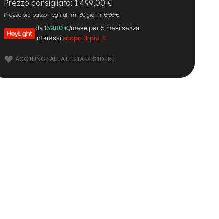
1.499,00 €
Prezzo più basso negli ultimi 30 giorni:
0,00 €
da
159,80 €
/mese per 5 mesi senza
interessi
scopri di più
AGGIUNGI ALLA LISTA DESIDERI