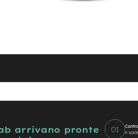
Contro
Lab arrivano pronte
e spid