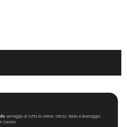
llo
serraggio di tutta la viteria: sterzo, telaio e leveraggio
er corona