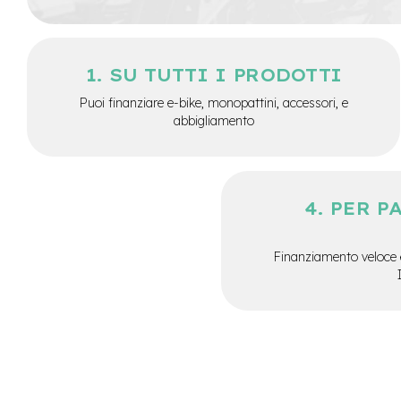
City
Bike
BMX
SU TUTTI I PRODOTTI
MTB
Puoi finanziare e-bike, monopattini, accessori, e
Mtb
abbigliamento
Full
Mtb
Front
Bici
PER P
pieghevoli
Bici
da
Finanziamento veloce 
corsa
Gravel
e-
Scooter
Accessori
Alimentatori
monopattino