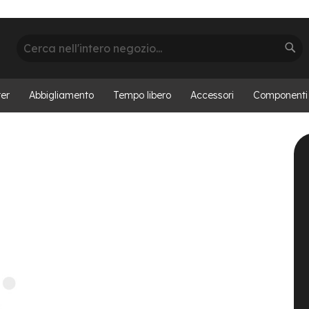
Cerca
Cer
er
Abbigliamento
Tempo libero
Accessori
Componenti