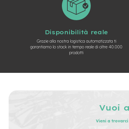
Usato
e-
Trekking
Usato
e-
Disponibilità reale
MTB
Usato
Grazie alla nostra logistica automatizzata ti
garantiamo lo stock in tempo reale di oltre 40.000
e-
prodotti
City
Bike
Usato
e-
Fat
Bike
Usato
Bici
Muscolari
Vuoi 
Usato
Bike
Vieni a trovarc
Bambino