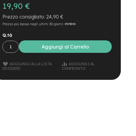
19,90 €
24,90 €
Prezzo più basso negli ultimi 30 giorni:
19,90 €
Q.tà
Aggiungi al Carrello
AGGIUNGI ALLA LISTA
AGGIUNGI AL
DESIDERI
CONFRONTO