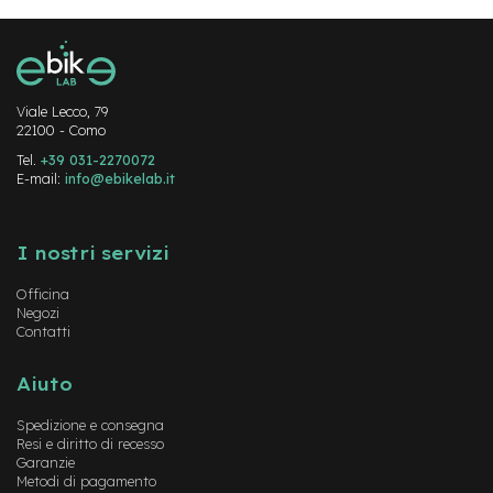
d
s
U
s
a
Viale Lecco, 79
t
22100 - Como
o
Tel.
+39 031-2270072
E-mail:
info@ebikelab.it
e
-
Instagram
FaceBook
YouTube
T
r
I nostri servizi
e
k
Officina
k
Negozi
i
Contatti
n
g
U
Aiuto
s
a
Spedizione e consegna
t
Resi e diritto di recesso
o
Garanzie
Metodi di pagamento