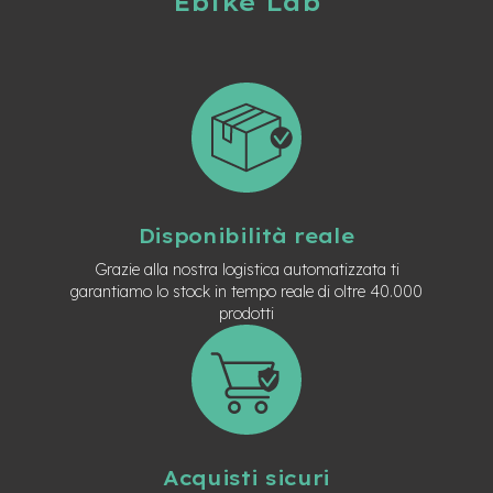
Ebike Lab
-
F
a
t
B
i
k
e
M
o
Disponibilità reale
t
o
Grazie alla nostra logistica automatizzata ti
r
garantiamo lo stock in tempo reale di oltre 40.000
e
prodotti
c
e
n
t
r
a
l
e
Acquisti sicuri