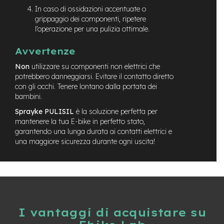
M
In caso di ossidazioni accentuate o
o
grippaggio dei componenti, ripetere
t
l’operazione per una pulizia ottimale.
o
r
e
Avvertenze
c
Non
utilizzare su componenti non elettrici che
e
n
potrebbero danneggiarsi. Evitare il contatto diretto
t
con gli occhi. Tenere lontano dalla portata dei
r
bambini.
a
Sprayke PULISIL
è la soluzione perfetta per
l
e
mantenere la tua E-bike in perfetto stato,
garantendo una lunga durata ai contatti elettrici e
e
una maggiore sicurezza durante ogni uscita!
-
G
r
a
v
e
l
I vantaggi di acquistare su
e