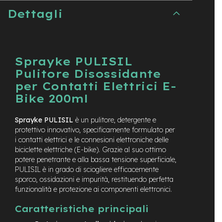
t
Dettagli
r
a
l
e
m
Sprayke PULISIL
o
Pulitore Disossidante
t
per Contatti Elettrici E-
o
r
Bike 200ml
e
a
Sprayke PULISIL
è un pulitore, detergente e
m
o
protettivo innovativo, specificamente formulato per
z
i contatti elettrici e le connesioni elettroniche delle
z
biciclette elettriche (E-bike). Grazie al suo ottimo
o
potere penetrante e alla bassa tensione superficiale,
PULISIL è in grado di sciogliere efficacemente
e
sporco, ossidazioni e impurità, restituendo perfetta
-
funzionalità e protezione ai componenti elettronici.
M
T
Caratteristiche principali
B
E