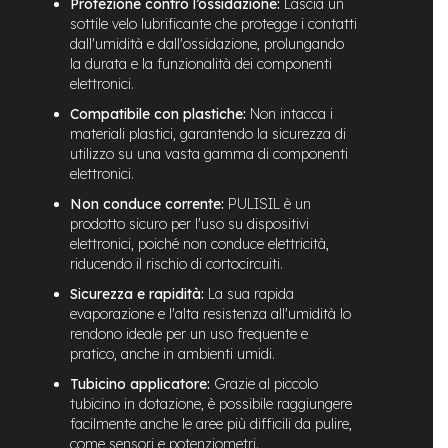
Protezione contro l’ossidazione:
Lascia un
n
sottile velo lubrificante che protegge i contatti
d
dall'umidità e dall'ossidazione, prolungando
u
la durata e la funzionalità dei componenti
r
elettronici.
o
Compatibile con plastiche:
Non intacca i
e
materiali plastici, garantendo la sicurezza di
-
utilizzo su una vasta gamma di componenti
U
elettronici.
r
b
Non conduce corrente:
PULISIL è un
a
prodotto sicuro per l'uso su dispositivi
n
elettronici, poiché non conduce elettricità,
riducendo il rischio di cortocircuiti.
e
-
Sicurezza e rapidità:
La sua rapida
T
evaporazione e l'alta resistenza all'umidità lo
r
rendono ideale per un uso frequente e
e
pratico, anche in ambienti umidi.
k
k
Tubicino applicatore:
Grazie al piccolo
i
tubicino in dotazione, è possibile raggiungere
n
facilmente anche le aree più difficili da pulire,
g
come sensori e potenziometri.