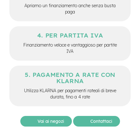
e
Apriamo un finanziamento anche senza busta
a
paga
m
o
z
z
PER PARTITA IVA
o
Finanziamento veloce e vantaggioso per partite
e
IVA
-
B
i
k
PAGAMENTO A RATE CON
e
KLARNA
C
a
Utilizza KLARNA per pagamenti rateali di breve
r
durata, fino a 4 rate
g
o
e
Vai ai negozi
Contattaci
-
K
i