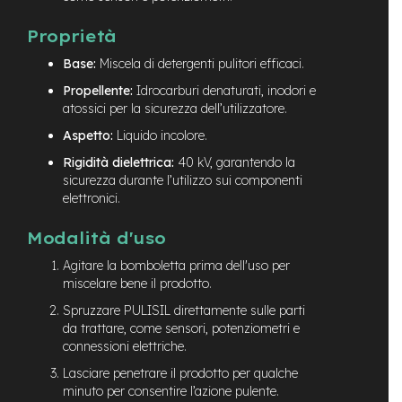
e
Proprietà
-
C
Base:
Miscela di detergenti pulitori efficaci.
i
t
Propellente:
Idrocarburi denaturati, inodori e
y
atossici per la sicurezza dell’utilizzatore.
b
i
Aspetto:
Liquido incolore.
k
Rigidità dielettrica:
40 kV, garantendo la
e
sicurezza durante l’utilizzo sui componenti
m
elettronici.
o
t
Modalità d'uso
o
r
Agitare la bomboletta prima dell'uso per
e
miscelare bene il prodotto.
a
Spruzzare PULISIL direttamente sulle parti
m
o
da trattare, come sensori, potenziometri e
z
connessioni elettriche.
z
Lasciare penetrare il prodotto per qualche
o
minuto per consentire l’azione pulente.