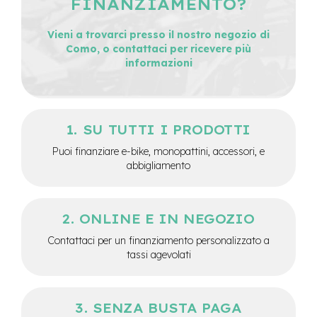
FINANZIAMENTO?
v
o
l
Vieni a trovarci presso il nostro negozio di
i
Como, o contattaci per ricevere più
informazioni
M
o
t
o
r
SU TUTTI I PRODOTTI
e
c
Puoi finanziare e-bike, monopattini, accessori, e
e
abbigliamento
n
t
r
a
ONLINE E IN NEGOZIO
l
e
Contattaci per un finanziamento personalizzato a
tassi agevolati
M
o
t
o
SENZA BUSTA PAGA
r