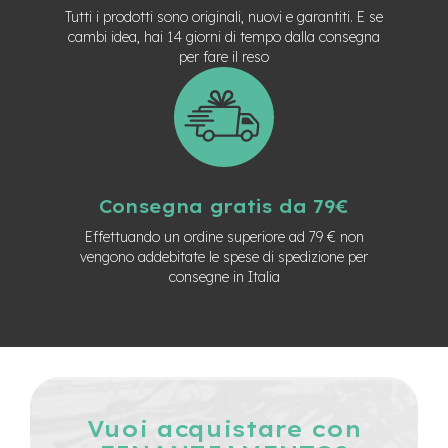
M
Tutti i prodotti sono originali, nuovi e garantiti. E se
o
cambi idea, hai 14 giorni di tempo dalla consegna
t
o
per fare il reso
r
e
a
m
o
z
z
o
Consegna gratis da 79€
Effettuando un ordine superiore ad 79 € non
e
-
vengono addebitate le spese di spedizione per
B
consegne in Italia
i
k
e
P
i
e
g
h
Vuoi acquistare con
e