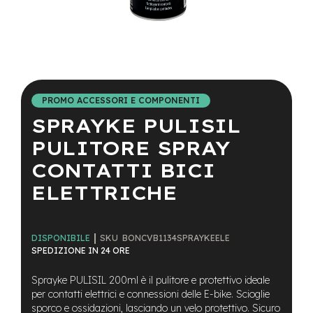
a
i
n
e
Vai
-
all'inizio
M
della
T
PROMO ACCESSORI E COMPONENTI
galleria
B
SPRAYKE PULISIL
di
S
immagini
u
PULITORE SPRAY
p
e
CONTATTI BICI
r
ELETTRICHE
l
i
g
h
t
SKU
BONCVB1134SPRAYKEELE
DISPONIBILE
SPEDIZIONE IN 24 ORE
e
-
Sprayke PULISIL 200ml è il pulitore e protettivo ideale
M
per contatti elettrici e connessioni delle E-bike. Scioglie
T
sporco e ossidazioni, lasciando un velo protettivo. Sicuro