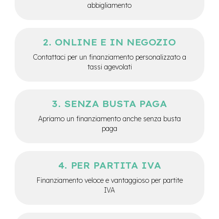
abbigliamento
e
-
C
i
ONLINE E IN NEGOZIO
t
y
Contattaci per un finanziamento personalizzato a
b
tassi agevolati
i
k
e
SENZA BUSTA PAGA
m
o
Apriamo un finanziamento anche senza busta
t
paga
o
r
e
a
PER PARTITA IVA
m
o
Finanziamento veloce e vantaggioso per partite
z
IVA
z
o