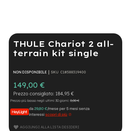
a
i
n
e
Vai
-
all'inizio
M
della
THULE Chariot 2 all-
T
galleria
B
di
terrain kit single
S
immagini
u
p
e
SKU
C1#588319400
NON DISPONIBILE
r
l
149,00 €
i
g
184,95 €
h
t
Prezzo più basso negli ultimi 30 giorni:
0,00 €
da
29,80 €
/mese per 5 mesi senza
e
interessi
scopri di più
-
M
T
AGGIUNGI ALLA LISTA DESIDERI