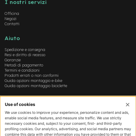
I nostri servizi
-
F
Officina
a
Negozi
t
Contatti
B
i
k
Aiuto
e
Spedizione e consegna
M
Resi e diritto di recesso
o
Garanzie
t
Metodi di pagamento
Termini e condizioni
o
Prodotti errati o non conformi
r
Guida opzioni montaggio e-bike
e
Guida opzioni montaggio biciclette
c
e
n
Account
t
r
Login
a
Registrazione
l
Il mio account
e
Lista dei desideri