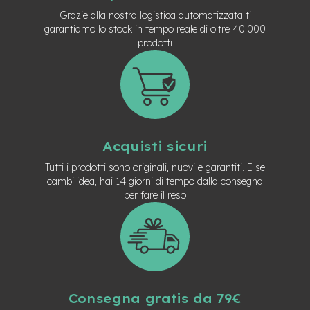
t
Grazie alla nostra logistica automatizzata ti
r
garantiamo lo stock in tempo reale di oltre 40.000
a
l
prodotti
e
m
o
t
o
r
e
Acquisti sicuri
a
Tutti i prodotti sono originali, nuovi e garantiti. E se
m
o
cambi idea, hai 14 giorni di tempo dalla consegna
z
per fare il reso
z
o
e
-
M
T
B
Consegna gratis da 79€
E