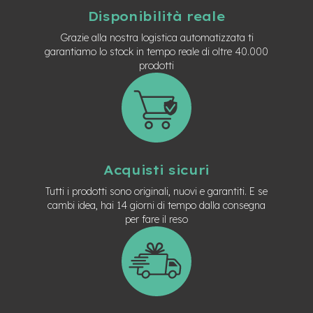
t
Disponibilità reale
r
a
Grazie alla nostra logistica automatizzata ti
l
garantiamo lo stock in tempo reale di oltre 40.000
e
prodotti
m
o
t
o
r
e
a
Acquisti sicuri
m
o
Tutti i prodotti sono originali, nuovi e garantiti. E se
z
cambi idea, hai 14 giorni di tempo dalla consegna
z
per fare il reso
o
e
-
M
T
B
E