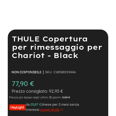
a
i
n
e
Vai
-
all'inizio
M
della
THULE Copertura
T
galleria
B
di
per rimessaggio per
S
immagini
u
Chariot - Black
p
e
r
l
SKU
C1#588319446
NON DISPONIBILE
i
g
77,90 €
h
t
92,95 €
Prezzo più basso negli ultimi 30 giorni:
0,00 €
e
-
da
25,97 €
/mese per 3 mesi senza
M
interessi
scopri di più
T