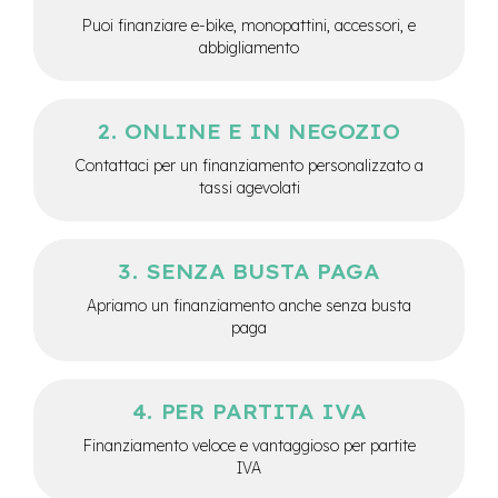
e
Puoi finanziare e-bike, monopattini, accessori, e
-
abbigliamento
C
i
t
y
ONLINE E IN NEGOZIO
b
i
Contattaci per un finanziamento personalizzato a
k
tassi agevolati
e
m
o
SENZA BUSTA PAGA
t
o
Apriamo un finanziamento anche senza busta
r
paga
e
a
m
o
PER PARTITA IVA
z
z
Finanziamento veloce e vantaggioso per partite
o
IVA