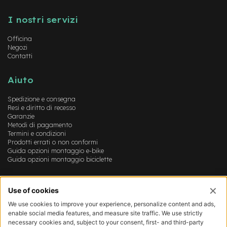
Instagram
FaceBook
YouTube
-
F
I nostri servizi
a
t
Officina
B
Negozi
i
Contatti
k
e
Aiuto
M
Spedizione e consegna
o
Resi e diritto di recesso
t
Garanzie
o
Metodi di pagamento
r
Termini e condizioni
e
Prodotti errati o non conformi
c
Guida opzioni montaggio e-bike
e
Guida opzioni montaggio biciclette
n
t
r
Account
a
l
Login
e
Registrazione
Il mio account