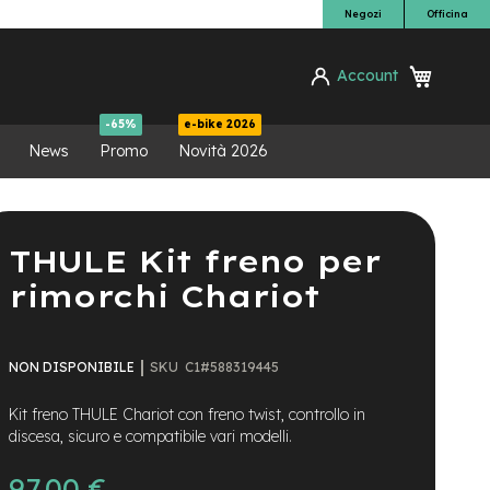
Negozi
Officina
Carrello
Account
ca
-65%
e-bike 2026
News
Promo
Novità 2026
THULE Kit freno per
rimorchi Chariot
SKU
C1#588319445
NON DISPONIBILE
Kit freno THULE Chariot con freno twist, controllo in
discesa, sicuro e compatibile vari modelli.
97,00 €