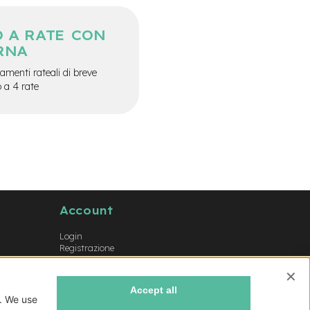
 A RATE CON
RNA
menti rateali di breve
o a 4 rate
Account
Login
Registrazione
Il mio account
Lista dei desideri