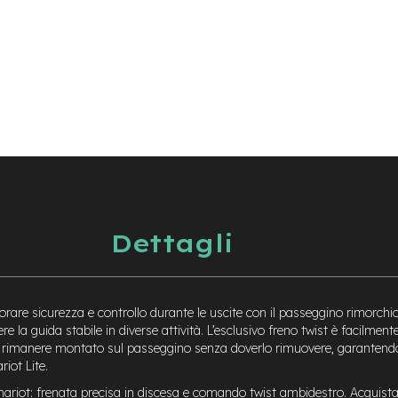
Dettagli
iorare sicurezza e controllo durante le uscite con il passeggino rimorchio,
re la guida stabile in diverse attività. L’esclusivo freno twist è facilmen
può rimanere montato sul passeggino senza doverlo rimuovere, garantendo
iot Lite.
hariot: frenata precisa in discesa e comando twist ambidestro. Acquistal