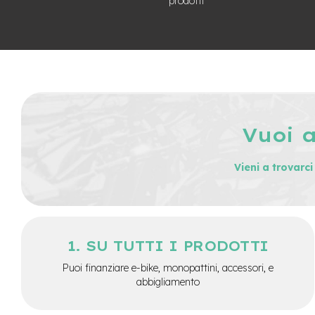
prodotti
City
Bike
BMX
MTB
Mtb
Full
Mtb
Vuoi 
Front
Bici
pieghevoli
Vieni a trovarc
Bici
da
corsa
Gravel
SU TUTTI I PRODOTTI
e-
Puoi finanziare e-bike, monopattini, accessori, e
Scooter
abbigliamento
Accessori
Alimentatori
monopattino