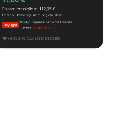
112,95 €
Prezzo più basso negli ultimi 30 giorni:
0,00 €
da
24,25 €
/mese per 4 mesi senza
interessi
scopri di più
AGGIUNGI ALLA LISTA DESIDERI