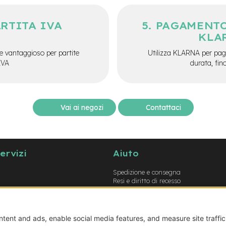
ARTITA IVA
PAGAMENTO
KLA
e vantaggioso per partite
Utilizza KLARNA per paga
IVA
durata, fin
Vai ai negozi
Contattaci
servizi
Aiuto
Spedizione e consegna
Resi e diritto di recesso
Garanzie
Metodi di pagamento
Termini e condizioni
Prodotti errati o non conformi
Guida opzioni montaggio e-bike