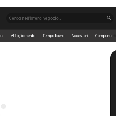
Cerca
Cer
er
Abbigliamento
Tempo libero
Accessori
Componenti