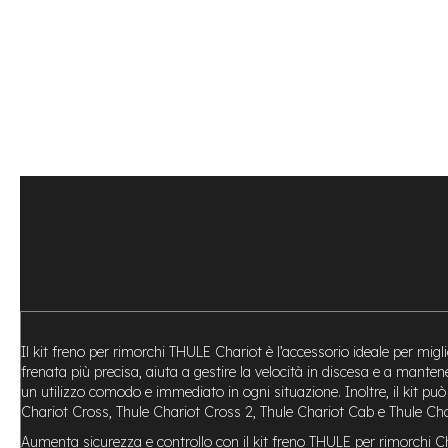
Bike
Motore
centrale
Motore
a
mozzo
Vai
all'inizio
e-
della
Bike
galleria
Pieghevoli
di
Motore
immagini
centrale
Motore
a
mozzo
e-
Il kit freno per rimorchi THULE Chariot è l’accessorio ideale per migl
Bike
frenata più precisa, aiuta a gestire la velocità in discesa e a mantene
Cargo
un utilizzo comodo e immediato in ogni situazione. Inoltre, il kit 
e-
Chariot Cross, Thule Chariot Cross 2, Thule Chariot Cab e Thule Char
Kids
Aumenta sicurezza e controllo con il kit freno THULE per rimorchi C