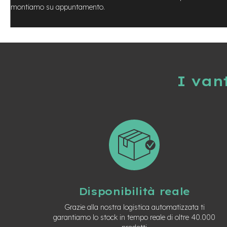
Usato
montiamo su appuntamento.
e-
Trekking
Usato
e-
MTB
Usato
I van
e-
City
Bike
Usato
e-
Fat
Bike
Usato
Bici
Muscolari
Disponibilità reale
Usato
Grazie alla nostra logistica automatizzata ti
Bike
garantiamo lo stock in tempo reale di oltre 40.000
Bambino