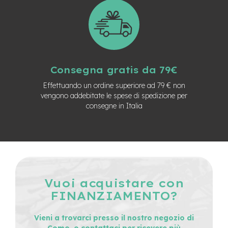
n
d
u
r
o
e
Consegna gratis da 79€
-
U
Effettuando un ordine superiore ad 79 € non
r
vengono addebitate le spese di spedizione per
b
consegne in Italia
a
n
e
-
T
r
e
Vuoi acquistare con
k
k
FINANZIAMENTO?
i
n
Vieni a trovarci presso il nostro negozio di
g
Como, o contattaci per ricevere più