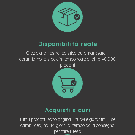
t
r
a
l
e
m
o
Disponibilità reale
t
o
Grazie alla nostra logistica automatizzata ti
r
garantiamo lo stock in tempo reale di oltre 40.000
e
prodotti
a
m
o
z
z
o
e
Acquisti sicuri
-
M
Tutti i prodotti sono originali, nuovi e garantiti. E se
T
cambi idea, hai 14 giorni di tempo dalla consegna
B
per fare il reso
E