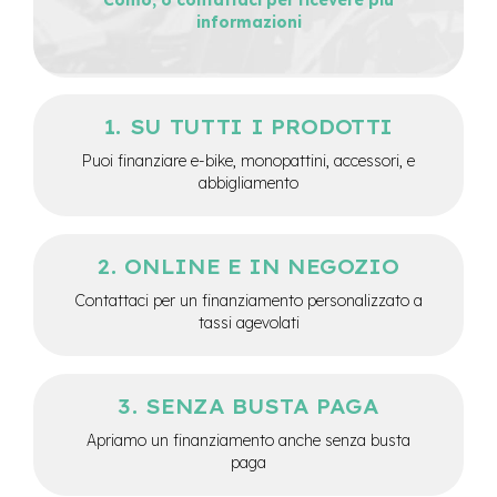
informazioni
e
-
C
i
t
y
SU TUTTI I PRODOTTI
b
Puoi finanziare e-bike, monopattini, accessori, e
i
k
abbigliamento
e
m
ONLINE E IN NEGOZIO
o
t
Contattaci per un finanziamento personalizzato a
o
tassi agevolati
r
e
a
m
SENZA BUSTA PAGA
o
z
Apriamo un finanziamento anche senza busta
z
paga
o