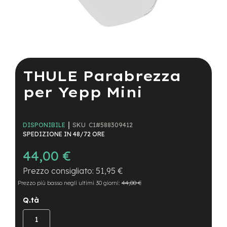
a
i
n
e
Vai
-
all'inizio
M
della
THULE Parabrezza
T
galleria
B
di
per Yepp Mini
S
immagini
u
p
e
SKU
C1#588309412
DISPONIBILE
r
SPEDIZIONE IN 48/72 ORE
l
i
44,00 €
g
h
51,95 €
t
Prezzo più basso negli ultimi 30 giorni:
44,00 €
e
Q.tà
-
M
T