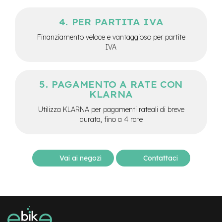
M
o
PER PARTITA IVA
t
o
Finanziamento veloce e vantaggioso per partite
r
IVA
e
c
e
n
PAGAMENTO A RATE CON
t
KLARNA
r
a
Utilizza KLARNA per pagamenti rateali di breve
l
durata, fino a 4 rate
e
e
-
G
Vai ai negozi
Contattaci
r
a
v
e
l
e