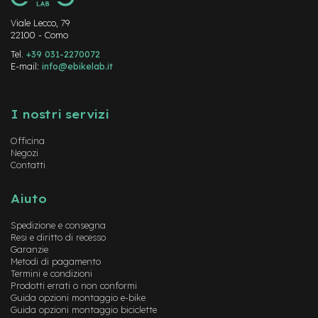
-
F
Viale Lecco, 79
a
22100 - Como
t
Tel.
+39 031-2270072
B
E-mail:
info@ebikelab.it
i
k
Instagram
FaceBook
YouTube
e
I nostri servizi
M
o
Officina
t
Negozi
o
Contatti
r
e
Aiuto
c
e
Spedizione e consegna
n
Resi e diritto di recesso
t
Garanzie
r
Metodi di pagamento
a
Termini e condizioni
l
Prodotti errati o non conformi
e
Guida opzioni montaggio e-bike
Guida opzioni montaggio biciclette