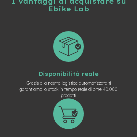
I vantaggi di acquistare su
t
Ebike Lab
r
a
l
e
m
o
t
o
r
e
a
Disponibilità reale
m
o
Grazie alla nostra logistica automatizzata ti
z
garantiamo lo stock in tempo reale di oltre 40.000
z
prodotti
o
e
-
M
T
B
E