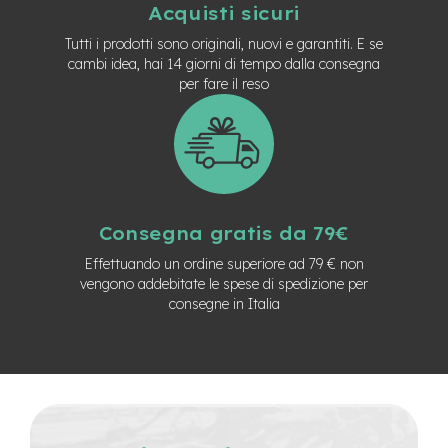
Acquisti sicuri
n
d
Tutti i prodotti sono originali, nuovi e garantiti. E se
u
cambi idea, hai 14 giorni di tempo dalla consegna
r
per fare il reso
o
e
-
U
r
b
a
n
Consegna gratis da 79€
Effettuando un ordine superiore ad 79 € non
e
vengono addebitate le spese di spedizione per
-
consegne in Italia
T
r
e
k
k
i
n
g