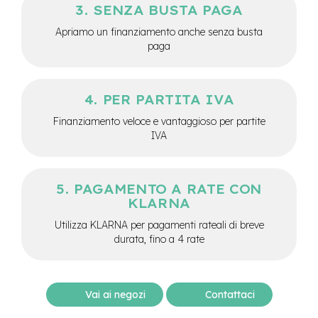
M
SENZA BUSTA PAGA
o
t
Apriamo un finanziamento anche senza busta
o
paga
r
e
c
e
PER PARTITA IVA
n
t
Finanziamento veloce e vantaggioso per partite
r
IVA
a
l
e
PAGAMENTO A RATE CON
e
KLARNA
-
G
Utilizza KLARNA per pagamenti rateali di breve
r
durata, fino a 4 rate
a
v
e
l
Vai ai negozi
Contattaci
e