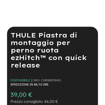
a
i
n
e
Vai
-
all'inizio
M
della
THULE Piastra di
T
galleria
B
di
montaggio per
S
immagini
u
perno ruota
p
e
ezHitch™ con quick
r
l
release
i
g
h
t
SKU
C1#588319421
DISPONIBILE
SPEDIZIONE IN 48/72 ORE
e
39,00 €
-
M
46,00 €
T