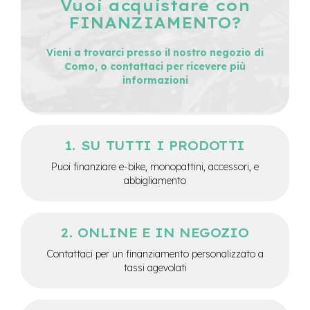
Vuoi acquistare con
e
FINANZIAMENTO?
-
C
i
Vieni a trovarci presso il nostro negozio di
t
Como, o contattaci per ricevere più
y
informazioni
b
i
k
e
SU TUTTI I PRODOTTI
m
o
Puoi finanziare e-bike, monopattini, accessori, e
t
abbigliamento
o
r
e
a
ONLINE E IN NEGOZIO
m
o
Contattaci per un finanziamento personalizzato a
z
tassi agevolati
z
o