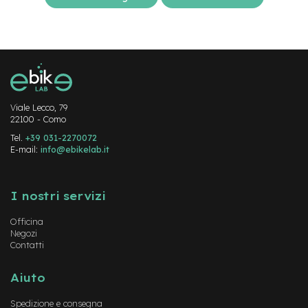
-
F
a
t
B
i
k
e
Viale Lecco, 79
22100 - Como
M
o
Tel.
+39 031-2270072
t
E-mail:
info@ebikelab.it
o
r
Instagram
FaceBook
YouTube
e
I nostri servizi
c
e
n
Officina
Negozi
t
Contatti
r
a
l
Aiuto
e
Spedizione e consegna