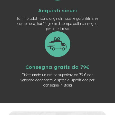
n
d
Acquisti sicuri
u
r
Tutti i prodotti sono originali, nuovi e garantiti. E se
o
cambi idea, hai 14 giorni di tempo dalla consegna
per fare il reso
e
-
U
r
b
a
n
Consegna gratis da 79€
e
-
Effettuando un ordine superiore ad 79 € non
T
vengono addebitate le spese di spedizione per
r
consegne in Italia
e
k
k
i
n
g