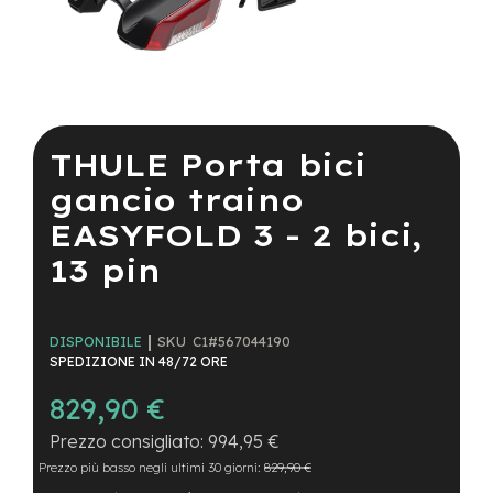
a
i
n
e
Vai
-
all'inizio
M
della
THULE Porta bici
T
galleria
B
di
gancio traino
S
immagini
u
EASYFOLD 3 - 2 bici,
p
e
13 pin
r
l
i
g
SKU
C1#567044190
DISPONIBILE
h
SPEDIZIONE IN 48/72 ORE
t
829,90 €
e
-
994,95 €
M
Prezzo più basso negli ultimi 30 giorni:
829,90 €
T