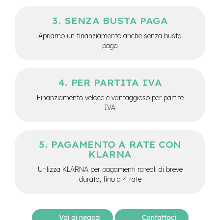
M
o
SENZA BUSTA PAGA
t
o
Apriamo un finanziamento anche senza busta
r
paga
e
c
e
n
PER PARTITA IVA
t
r
Finanziamento veloce e vantaggioso per partite
a
IVA
l
e
e
PAGAMENTO A RATE CON
-
KLARNA
G
r
Utilizza KLARNA per pagamenti rateali di breve
a
durata, fino a 4 rate
v
e
l
Vai ai negozi
Contattaci
e