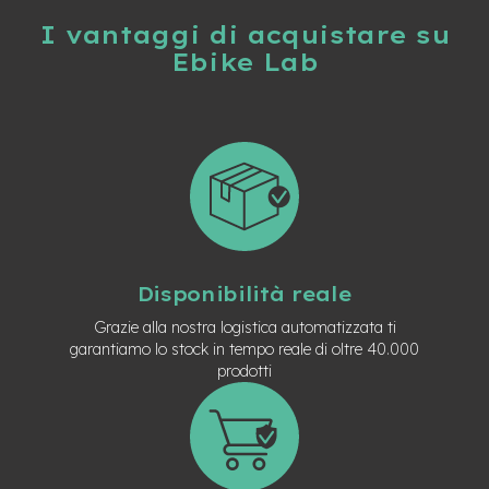
t
r
I vantaggi di acquistare su
a
Ebike Lab
l
e
m
o
t
o
r
e
a
m
o
Disponibilità reale
z
z
Grazie alla nostra logistica automatizzata ti
o
garantiamo lo stock in tempo reale di oltre 40.000
prodotti
e
-
M
T
B
E