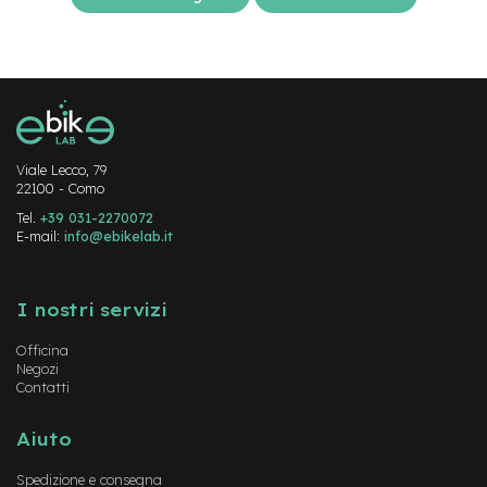
-
F
a
t
B
i
k
e
Viale Lecco, 79
22100 - Como
M
o
Tel.
+39 031-2270072
t
E-mail:
info@ebikelab.it
o
r
Instagram
FaceBook
YouTube
e
I nostri servizi
c
e
n
Officina
Negozi
t
Contatti
r
a
l
Aiuto
e
Spedizione e consegna