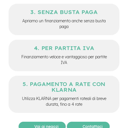
M
o
SENZA BUSTA PAGA
t
o
Apriamo un finanziamento anche senza busta
r
paga
e
c
e
n
PER PARTITA IVA
t
r
Finanziamento veloce e vantaggioso per partite
a
IVA
l
e
e
PAGAMENTO A RATE CON
-
KLARNA
G
r
Utilizza KLARNA per pagamenti rateali di breve
a
durata, fino a 4 rate
v
e
l
Vai ai negozi
Contattaci
e