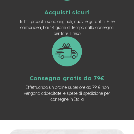
n
d
Acquisti sicuri
u
r
Tutti i prodotti sono originali, nuovi e garantiti. E se
o
cambi idea, hai 14 giorni di tempo dalla consegna
per fare il reso
e
-
U
r
b
a
n
Consegna gratis da 79€
e
-
Effettuando un ordine superiore ad 79 € non
T
vengono addebitate le spese di spedizione per
r
consegne in Italia
e
k
k
i
n
g