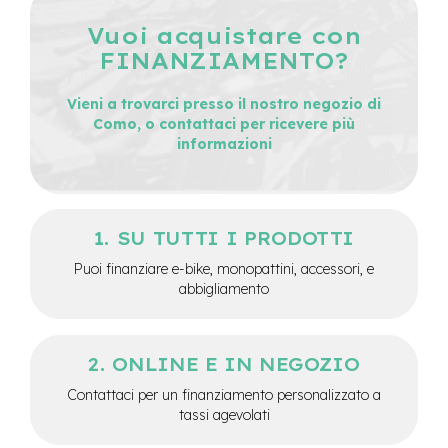
e
Vuoi acquistare con
-
FINANZIAMENTO?
C
i
t
Vieni a trovarci presso il nostro negozio di
y
Como, o contattaci per ricevere più
b
informazioni
i
k
e
m
SU TUTTI I PRODOTTI
o
t
Puoi finanziare e-bike, monopattini, accessori, e
o
abbigliamento
r
e
a
m
ONLINE E IN NEGOZIO
o
z
Contattaci per un finanziamento personalizzato a
z
tassi agevolati
o