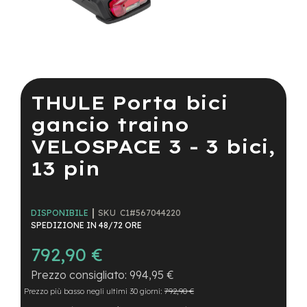
a
i
n
e
Vai
-
all'inizio
M
della
THULE Porta bici
T
galleria
B
di
gancio traino
S
immagini
u
VELOSPACE 3 - 3 bici,
p
e
13 pin
r
l
i
g
SKU
C1#567044220
DISPONIBILE
h
SPEDIZIONE IN 48/72 ORE
t
792,90 €
e
-
994,95 €
M
Prezzo più basso negli ultimi 30 giorni:
792,90 €
T