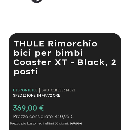
a
i
n
e
Vai
-
all'inizio
M
della
THULE Rimorchio
T
galleria
B
di
bici per bimbi
S
immagini
u
Coaster XT - Black, 2
p
e
posti
r
l
i
g
SKU
C1#588314021
DISPONIBILE
h
SPEDIZIONE IN 48/72 ORE
t
369,00 €
e
-
410,95 €
M
Prezzo più basso negli ultimi 30 giorni:
369,00 €
T