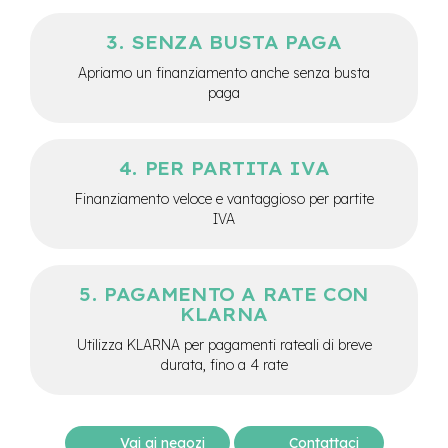
M
o
SENZA BUSTA PAGA
t
o
Apriamo un finanziamento anche senza busta
r
paga
e
c
e
n
PER PARTITA IVA
t
r
Finanziamento veloce e vantaggioso per partite
a
IVA
l
e
e
PAGAMENTO A RATE CON
-
KLARNA
G
r
Utilizza KLARNA per pagamenti rateali di breve
a
durata, fino a 4 rate
v
e
l
Vai ai negozi
Contattaci
e