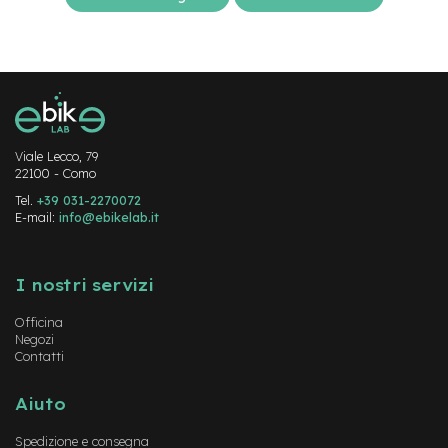
-
F
a
t
B
i
k
e
Viale Lecco, 79
22100 - Como
M
o
Tel.
+39 031-2270072
t
E-mail:
info@ebikelab.it
o
r
Instagram
FaceBook
YouTube
e
I nostri servizi
c
e
n
Officina
Negozi
t
Contatti
r
a
l
Aiuto
e
Spedizione e consegna