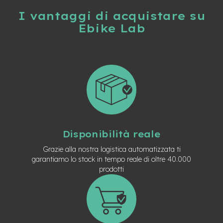
t
r
I vantaggi di acquistare su
a
Ebike Lab
l
e
m
o
t
o
r
e
a
m
o
Disponibilità reale
z
z
Grazie alla nostra logistica automatizzata ti
o
garantiamo lo stock in tempo reale di oltre 40.000
prodotti
e
-
M
T
B
E