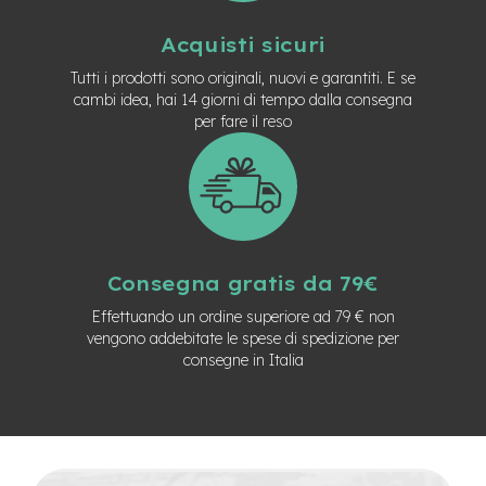
n
d
Acquisti sicuri
u
r
Tutti i prodotti sono originali, nuovi e garantiti. E se
o
cambi idea, hai 14 giorni di tempo dalla consegna
per fare il reso
e
-
U
r
b
a
n
Consegna gratis da 79€
e
-
Effettuando un ordine superiore ad 79 € non
T
vengono addebitate le spese di spedizione per
r
consegne in Italia
e
k
k
i
n
g