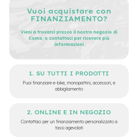
e
Vuoi acquistare con
-
FINANZIAMENTO?
C
i
t
Vieni a trovarci presso il nostro negozio di
y
Como, o contattaci per ricevere più
b
informazioni
i
k
e
m
SU TUTTI I PRODOTTI
o
t
Puoi finanziare e-bike, monopattini, accessori, e
o
abbigliamento
r
e
a
m
ONLINE E IN NEGOZIO
o
z
Contattaci per un finanziamento personalizzato a
z
tassi agevolati
o