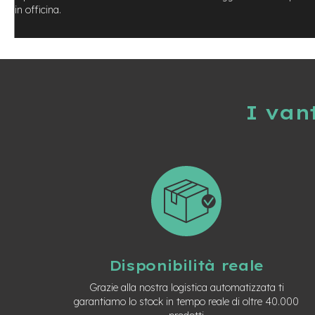
Usato
in officina.
e-
Trekking
Usato
e-
MTB
Usato
I van
e-
City
Bike
Usato
e-
Fat
Bike
Usato
Bici
Muscolari
Disponibilità reale
Usato
Grazie alla nostra logistica automatizzata ti
Bike
garantiamo lo stock in tempo reale di oltre 40.000
Bambino