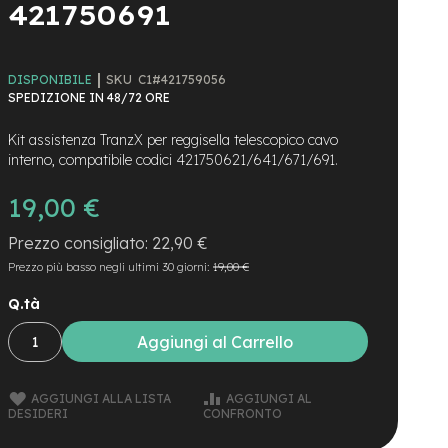
421750691
SKU
C1#421759056
DISPONIBILE
SPEDIZIONE IN 48/72 ORE
Kit assistenza TranzX per reggisella telescopico cavo
interno, compatibile codici 421750621/641/671/691.
19,00 €
22,90 €
Prezzo più basso negli ultimi 30 giorni:
19,00 €
Q.tà
Aggiungi al Carrello
AGGIUNGI ALLA LISTA
AGGIUNGI AL
DESIDERI
CONFRONTO