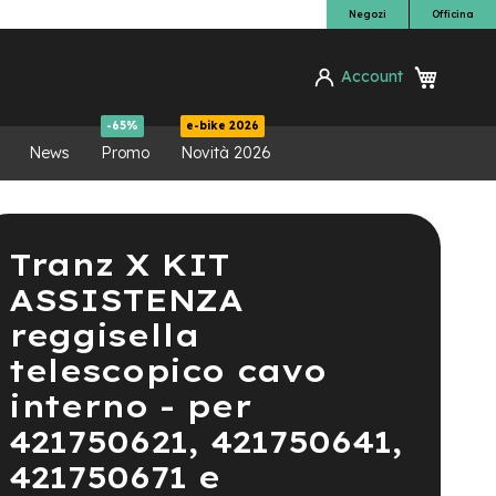
Negozi
Officina
Carrello
Account
ca
-65%
e-bike 2026
News
Promo
Novità 2026
Tranz X KIT
ASSISTENZA
reggisella
telescopico cavo
interno - per
421750621, 421750641,
421750671 e