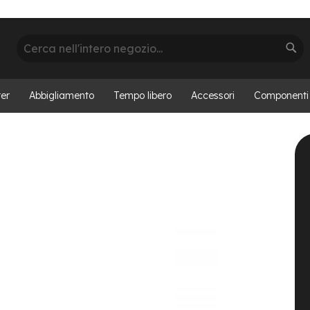
Cerca
Cer
er
Abbigliamento
Tempo libero
Accessori
Componenti