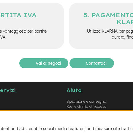
ARTITA IVA
PAGAMENTO
KLA
e vantaggioso per partite
Utilizza KLARNA per paga
IVA
durata, fin
Vai ai negozi
Contattaci
servizi
Aiuto
Spedizione e consegna
Resi e diritto di recesso
Garanzie
Metodi di pagamento
Termini e condizioni
Prodotti errati o non conformi
Guida opzioni montaggio e-bike