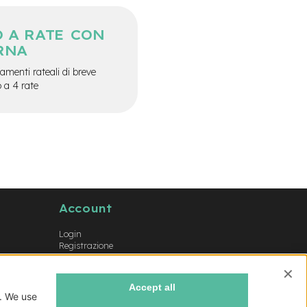
 A RATE CON
RNA
menti rateali di breve
o a 4 rate
Account
Login
Registrazione
Il mio account
Lista dei desideri