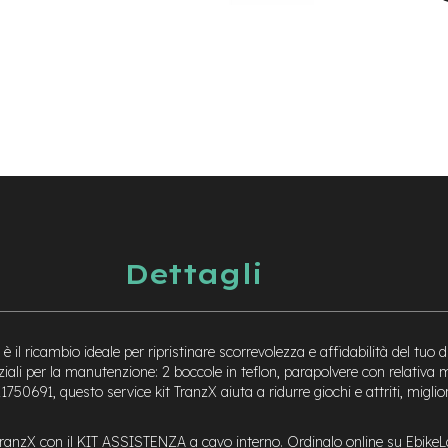
Dettagli
 il ricambio ideale per ripristinare scorrevolezza e affidabilità del tuo
i per la manutenzione: 2 boccole in teflon, parapolvere con relativa mo
0691, questo service kit TranzX aiuta a ridurre giochi e attriti, migli
ico TranzX con il KIT ASSISTENZA a cavo interno. Ordinalo online su Ebik