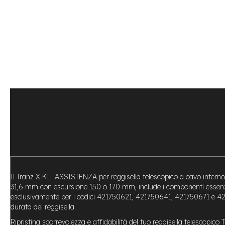
Bike
Motore
centrale
Motore
a
mozzo
Vai
all'inizio
e-
della
Bike
galleria
Pieghevoli
di
Motore
immagini
centrale
Motore
a
mozzo
e-
Il Tranz X KIT ASSISTENZA per reggisella telescopico a cavo interno è
Bike
31,6 mm con escursione 150 o 170 mm, include i componenti essenzial
Cargo
esclusivamente per i codici 421750621, 421750641, 421750671 e 42175
e-
durata del reggisella.
Kids
Ripristina scorrevolezza e affidabilità del tuo reggisella telescop