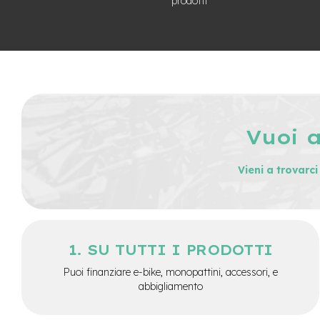
prodotti
City
Bike
BMX
MTB
Mtb
Full
Mtb
Vuoi 
Front
Bici
pieghevoli
Vieni a trovarc
Bici
da
corsa
Gravel
SU TUTTI I PRODOTTI
e-
Puoi finanziare e-bike, monopattini, accessori, e
Scooter
abbigliamento
Accessori
Alimentatori
monopattino